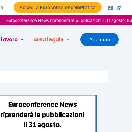
ta
Accedi a EuroconferenceinPratica
onference News riprenderà le pubblicazioni il 31 agosto. Buone vac
 lavoro
Area legale
Abbonati