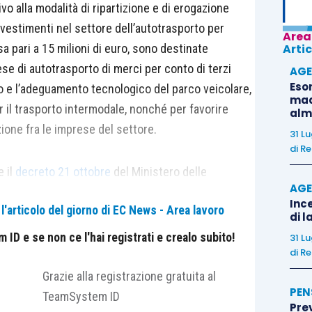
tivo alla modalità di ripartizione e di erogazione
investimenti nel settore dell’autotrasporto per
Area
sa pari a 15 milioni di euro, sono destinate
Artic
ese di autotrasporto di merci per conto di terzi
AGE
Eso
novo e l’adeguamento tecnologico del parco veicolare,
madr
r il trasporto intermodale, nonché per favorire
alm
zione fra le imprese del settore.
31 L
di
Re
e il
decreto 21 ottobre
del Ministero delle
AGE
te disposizioni di attuazione del decreto 29
Ince
'articolo del giorno di EC News - Area lavoro
dalità e ai termini di presentazione delle domande
di l
di dimostrazione dei requisiti previsti dal decreto ai
ID e se non ce l'hai registrati e crealo subito!
31 L
noscimento delle maggiorazioni previste e agli
di
Re
à istruttoria.
Grazie alla registrazione gratuita al
PEN
TeamSystem ID
?
Pre