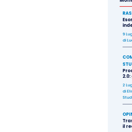
Mond
RAS
Eso
inde
9 Lu
di
Lu
COM
STU
Pro
2.0:
2 Lu
di
El
Stud
OPI
Tra
il r