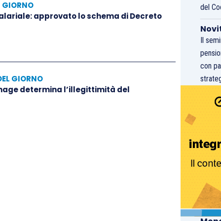
L GIORNO
del Co
salariale: approvato lo schema di Decreto
Novi
Il sem
pensio
con pa
DEL GIORNO
strateg
hage determina l’illegittimità del