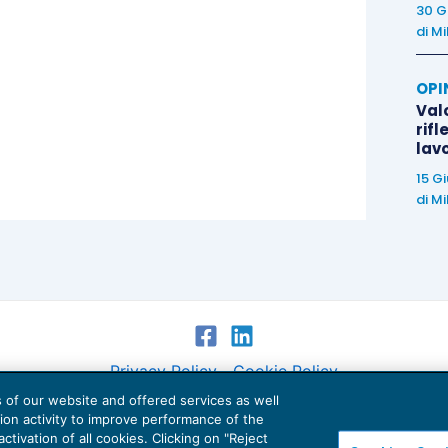
30 G
di
Mi
OPI
Valo
rifl
lav
15 G
di
Mi
Privacy Policy
Cookie Policy
es of our website and offered services as well
Euroconference NEWS è una testata registrata al Tribunale di Milano Reg. n. 8556/2026
tion activity to improve performance of the
Direttore responsabile Sandro Cerato
ctivation of all cookies. Clicking on "Reject