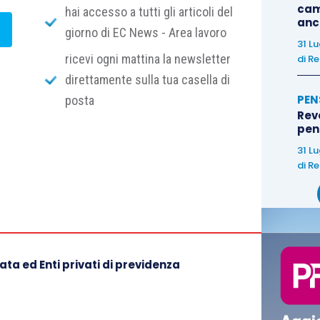
cam
hai accesso a tutti gli articoli del
anc
giorno di EC News - Area lavoro
31 L
ricevi ogni mattina la newsletter
di
Re
direttamente sulla tua casella di
PEN
posta
Rev
pens
31 L
di
Re
ta ed Enti privati di previdenza