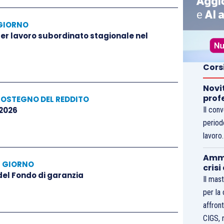
GIORNO
 per lavoro subordinato stagionale nel
Cors
Novi
prof
SOSTEGNO DEL REDDITO
 2026
Il con
period
lavoro
Ammo
L GIORNO
crisi
 del Fondo di garanzia
Il mast
per la
affront
CIGS, 