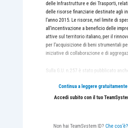
delle Infrastrutture e dei Trasporti, rela
delle risorse finanziarie destinate agli 
l’anno 2015. Le risorse, nel limite di spe
all’incentivazione a beneficio delle impr
attive sul territorio italiano, per il rin
per l’acquisizione di beni strumentali pe
iniziative di collaborazione e di aggrega
Sulla G.U. n.257 è stato pubblicato anch
Infrastrutture e dei Trasporti, contenen
Continua a leggere gratuitamente l
settembre 2015, con riferimento alle mo
di ammissione ai benefici, alle modalità 
Accedi subito con il tuo TeamSystem 
fini dell’ammissione ai benefici, al rico
adempimenti gestionali relativi all’attivit
Non hai TeamSystem ID?
Che cos'è