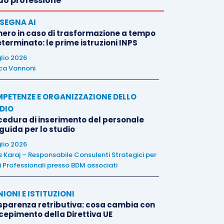
o professione
SEGNA AI
nero in caso di trasformazione a tempo
terminato: le prime istruzioni INPS
glio 2026
ca Vannoni
PETENZE E ORGANIZZAZIONE DELLO
DIO
cedura di inserimento del personale
 guida per lo studio
glio 2026
is Karaj – Responsabile Consulenti Strategici per
i Professionali presso BDM associati
NIONI E ISTITUZIONI
sparenza retributiva: cosa cambia con
ecepimento della Direttiva UE