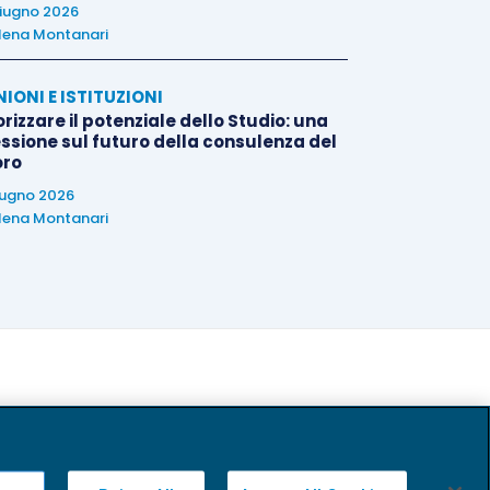
iugno 2026
lena Montanari
NIONI E ISTITUZIONI
rizzare il potenziale dello Studio: una
essione sul futuro della consulenza del
oro
iugno 2026
lena Montanari