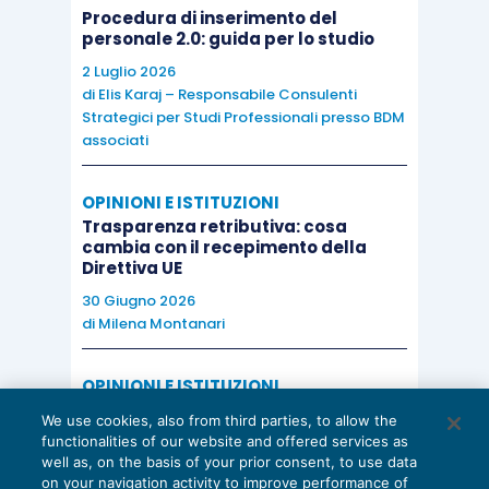
Procedura di inserimento del
personale 2.0: guida per lo studio
2 Luglio 2026
di
Elis Karaj – Responsabile Consulenti
Strategici per Studi Professionali presso BDM
associati
OPINIONI E ISTITUZIONI
Trasparenza retributiva: cosa
cambia con il recepimento della
Direttiva UE
30 Giugno 2026
di
Milena Montanari
OPINIONI E ISTITUZIONI
Valorizzare il potenziale dello Studio:
We use cookies, also from third parties, to allow the
una riflessione sul futuro della
functionalities of our website and offered services as
consulenza del lavoro
well as, on the basis of your prior consent, to use data
on your navigation activity to improve performance of
15 Giugno 2026