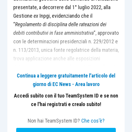
presentate, a decorrere dal 1° luglio 2022, alla
Gestione
ex
Inpgi, evidenziando che il
“
Regolamento di disciplina delle rateazioni dei
debiti contributivi in fase amministrativa
”, approvato
con le determinazioni presidenziali n. 229/2012 e
n. 113/2013, unica fonte regolatrice della materia,
trova applicazione anche alle esposizioni
debitorie maturate nei confronti dell’Inpgi fino al
30 giugno 2022.
Continua a leggere gratuitamente l'articolo del
giorno di EC News - Area lavoro
Le istanze di pagamento in forma dilazionata,
Accedi subito con il tuo TeamSystem ID e se non
pertanto, saranno gestite nel rispetto del
ce l'hai registrati e crealo subito!
predetto Regolamento, e dovranno comprendere
tutte le esposizioni debitorie maturate nelle
Non hai TeamSystem ID?
Che cos'è?
Gestioni amministrate dall’Inps (ivi inclusa la