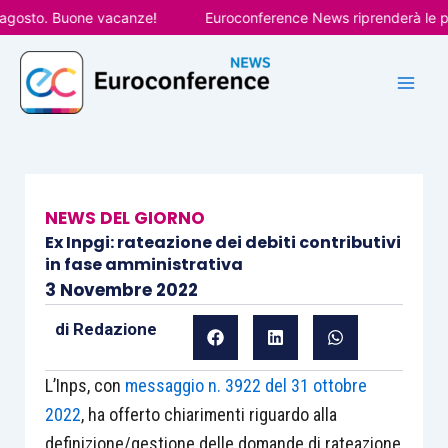
Vai
sto. Buone vacanze!
Euroconference News riprenderà le pubbli
al
contenuto
NEWS DEL GIORNO
Ex Inpgi: rateazione dei debiti contributivi
in fase amministrativa
3 Novembre 2022
di
Redazione
L’Inps, con
messaggio n. 3922 del 31 ottobre
2022
, ha offerto chiarimenti riguardo alla
definizione/gestione delle domande di rateazione