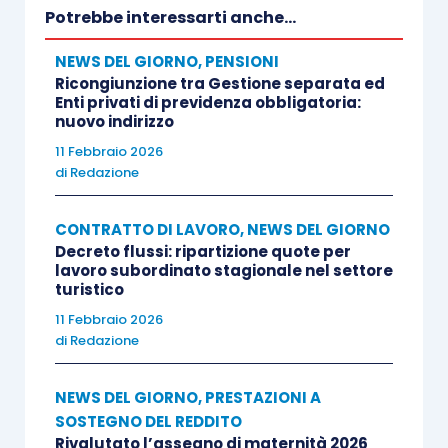
predetto servizio Inps, che consente l’invio della
Potrebbe interessarti anche...
domanda in modalità telematica.
NEWS DEL GIORNO
,
PENSIONI
Ricongiunzione tra Gestione separata ed
Enti privati di previdenza obbligatoria:
nuovo indirizzo
11 Febbraio 2026
Centro Studi Lavoro e Previdenza – Euroconference
di
Redazione
ti consiglia:
CONTRATTO DI LAVORO
,
NEWS DEL GIORNO
Decreto flussi: ripartizione quote per
lavoro subordinato stagionale nel settore
turistico
11 Febbraio 2026
di
Redazione
NEWS DEL GIORNO
,
PRESTAZIONI A
SOSTEGNO DEL REDDITO
Rivalutato l’assegno di maternità 2026