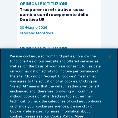
OPINIONI E ISTITUZIONI
Trasparenza retributiva: cosa
cambia con il recepimento della
Direttiva UE
30 Giugno 2026
di
Milena Montanari
OPINIONI E ISTITUZIONI
Valorizzare il potenziale dello Studio:
We use cookies, also from third parties, to allow the
una riflessione sul futuro della
functionalities of our website and offered services as
consulenza del lavoro
well as, on the basis of your prior consent, to use data
on your navigation activity to improve performance of
15 Giugno 2026
the site. Clicking on “Accept All cookies” means that
di
Milena Montanari
you agree to the activation of all cookies. Clicking on
"Reject All" means that the default settings will be left
unchanged and, therefore, browsing will continue
without cookies or other tracking tools other than
technical To check the categories of cookies, configure
or change your cookie preferences, please click on
Cookie Preferences. For more information about
Privacy Policy
cookies, please see our Cookie Policy.
More