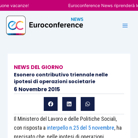
Vai
e vacanze!
Euroconference News riprenderà le pub
al
contenuto
NEWS DEL GIORNO
Esonero contributivo triennale nelle
ipotesi di operazioni societarie
6 Novembre 2015
Il Ministero del Lavoro e delle Politiche Sociali,
con risposta a
interpello n.25 del 5 novembre
, ha
precisato che, nelle ipotesi di operazioni