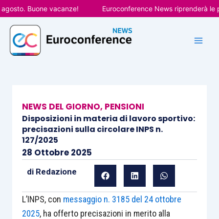
Vai
osto. Buone vacanze!
Euroconference News riprenderà le pubbl
al
contenuto
NEWS DEL GIORNO
,
PENSIONI
Disposizioni in materia di lavoro sportivo:
precisazioni sulla circolare INPS n.
127/2025
28 Ottobre 2025
di
Redazione
L’INPS, con
messaggio n. 3185 del 24 ottobre
2025
, ha offerto precisazioni in merito alla