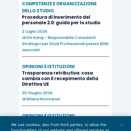
COMPETENZE E ORGANIZZAZIONE
DELLO STUDIO
Procedura di inserimento del
personale 2.0: guida per lo studio
2 Luglio 2026
di
Elis Karaj – Responsabile Consulenti
Strategici per Studi Professionali presso BDM
associati
OPINIONI E ISTITUZIONI
Trasparenza retributiva: cosa
cambia con il recepimento della
Direttiva UE
30 Giugno 2026
di
Milena Montanari
OPINIONI E ISTITUZIONI
Valorizzare il potenziale dello Studio:
We use cookies, also from third parties, to allow the
una riflessione sul futuro della
functionalities of our website and offered services as