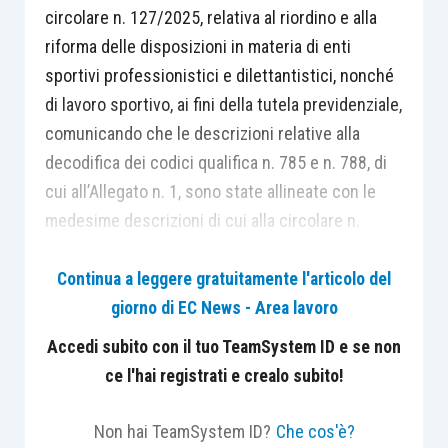
circolare n. 127/2025, relativa al riordino e alla
riforma delle disposizioni in materia di enti
sportivi professionistici e dilettantistici, nonché
di lavoro sportivo, ai fini della tutela previdenziale,
comunicando che le descrizioni relative alla
decodifica dei
codici qualifica n. 785 e n. 788, di
cui all’Allegato n. 1, sono state allineate con le
medesime descrizioni di cui alla circolare n.
88/2023.
Continua a leggere gratuitamente l'articolo del
giorno di EC News - Area lavoro
Pertanto, il
nuovo Allegato n. 1
, aggiornato con le
modifiche indicate, sostituisce quello allegato
Accedi subito con il tuo TeamSystem ID e se non
alla circolare n. 127/2025.
ce l'hai registrati e crealo subito!
Non hai TeamSystem ID?
Che cos'è?