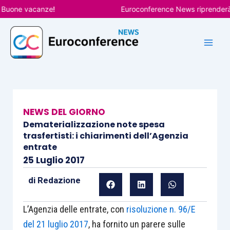
Vai
one vacanze!
Euroconference News riprenderà le pu
al
contenuto
NEWS DEL GIORNO
Dematerializzazione note spesa
trasfertisti: i chiarimenti dell’Agenzia
entrate
25 Luglio 2017
di
Redazione
L’Agenzia delle entrate, con
risoluzione n. 96/E
del 21 luglio 2017
, ha fornito un parere sulle