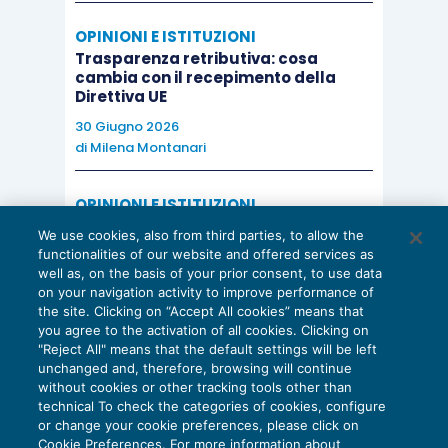
OPINIONI E ISTITUZIONI
Trasparenza retributiva: cosa
cambia con il recepimento della
Direttiva UE
30 Giugno 2026
di
Milena Montanari
OPINIONI E ISTITUZIONI
Valorizzare il potenziale dello Studio:
We use cookies, also from third parties, to allow the
una riflessione sul futuro della
functionalities of our website and offered services as
consulenza del lavoro
well as, on the basis of your prior consent, to use data
on your navigation activity to improve performance of
15 Giugno 2026
the site. Clicking on “Accept All cookies” means that
di
Milena Montanari
you agree to the activation of all cookies. Clicking on
"Reject All" means that the default settings will be left
unchanged and, therefore, browsing will continue
without cookies or other tracking tools other than
technical To check the categories of cookies, configure
or change your cookie preferences, please click on
Cookie Preferences. For more information about