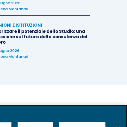
iugno 2026
lena Montanari
NIONI E ISTITUZIONI
rizzare il potenziale dello Studio: una
essione sul futuro della consulenza del
oro
iugno 2026
lena Montanari