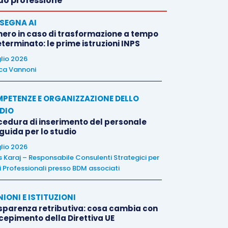
o professione
SEGNA AI
nero in caso di trasformazione a tempo
terminato: le prime istruzioni INPS
glio 2026
ca Vannoni
PETENZE E ORGANIZZAZIONE DELLO
DIO
cedura di inserimento del personale
 guida per lo studio
glio 2026
is Karaj – Responsabile Consulenti Strategici per
i Professionali presso BDM associati
NIONI E ISTITUZIONI
sparenza retributiva: cosa cambia con
ecepimento della Direttiva UE