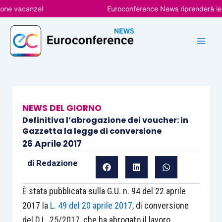
Vai
 vacanze!
Euroconference News riprenderà le pubb
al
contenuto
NEWS DEL GIORNO
Definitiva l’abrogazione dei voucher: in
Gazzetta la legge di conversione
26 Aprile 2017
di
Redazione
È stata pubblicata sulla G.U. n. 94 del 22 aprile
2017 la
L. 49 del 20 aprile 2017
, di conversione
del D.L. 25/2017, che ha abrogato il lavoro