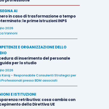
o professione
SEGNA AI
nero in caso di trasformazione a tempo
terminato: le prime istruzioni INPS
glio 2026
ca Vannoni
PETENZE E ORGANIZZAZIONE DELLO
DIO
cedura di inserimento del personale
 guida per lo studio
glio 2026
is Karaj – Responsabile Consulenti Strategici per
i Professionali presso BDM associati
NIONI E ISTITUZIONI
sparenza retributiva: cosa cambia con
ecepimento della Direttiva UE