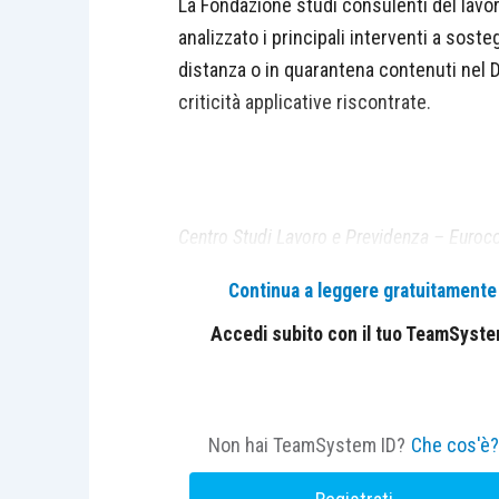
La Fondazione studi consulenti del lavo
analizzato i principali interventi a sosteg
distanza o in quarantena contenuti nel D.
criticità applicative riscontrate.
Centro Studi Lavoro e Previdenza – Euroco
Continua a leggere gratuitamente l
Accedi subito con il tuo TeamSystem 
Non hai TeamSystem ID?
Che cos'è