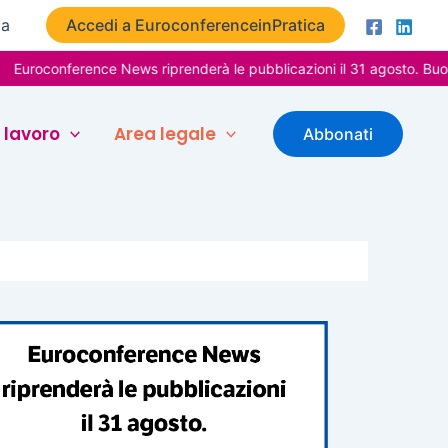
ta
Accedi a EuroconferenceinPratica
ference News riprenderà le pubblicazioni il 31 agosto. Buone vacan
 lavoro
Area legale
Abbonati