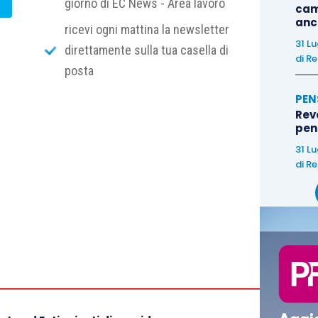
giorno di EC News - Area lavoro
cam
anc
ricevi ogni mattina la newsletter
31 L
direttamente sulla tua casella di
di
Re
posta
PEN
Rev
pens
31 L
di
Re