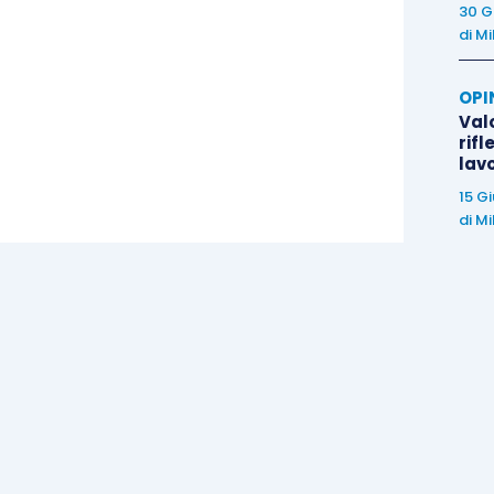
30 G
di
Mi
OPI
Valo
rifl
lav
15 G
di
Mi