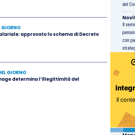
del Co
Novi
Il sem
L GIORNO
pensio
salariale: approvato lo schema di Decreto
con pa
strateg
DEL GIORNO
hage determina l’illegittimità del