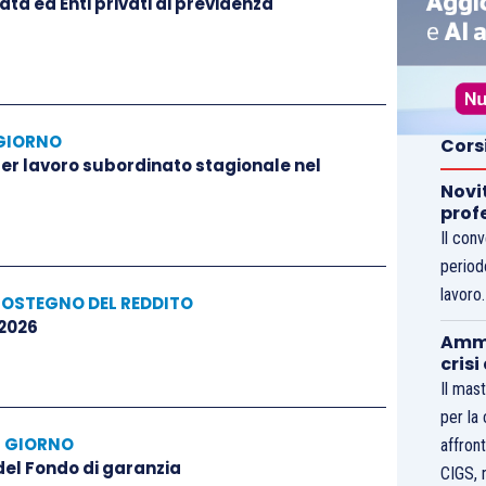
ta ed Enti privati di previdenza
GIORNO
Cors
 per lavoro subordinato stagionale nel
Novi
prof
Il con
period
lavoro
SOSTEGNO DEL REDDITO
 2026
Ammo
crisi
Il mast
per la
L GIORNO
affront
 del Fondo di garanzia
CIGS, 