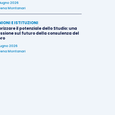
iugno 2026
lena Montanari
NIONI E ISTITUZIONI
rizzare il potenziale dello Studio: una
essione sul futuro della consulenza del
oro
iugno 2026
lena Montanari