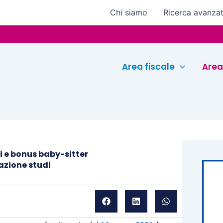
Chi siamo
Ricerca avanza
Eurocon
Area fiscale
Area
 e bonus baby-sitter
azione studi