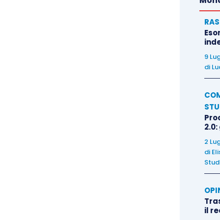
Mond
RAS
Eso
inde
9 Lu
di
Lu
COM
STU
Pro
2.0:
2 Lu
di
El
Stud
OPI
Tra
il r