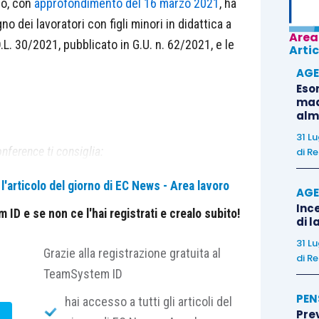
ro, con
approfondimento del 16 marzo 2021
, ha
no dei lavoratori con figli minori in didattica a
Area
L. 30/2021, pubblicato in G.U. n. 62/2021, e le
Artic
AGE
Eso
madr
alm
31 L
nference ti consiglia:
di
Re
'articolo del giorno di EC News - Area lavoro
AGE
Ince
ID e se non ce l'hai registrati e crealo subito!
di l
31 L
Grazie alla registrazione gratuita al
di
Re
TeamSystem ID
?
PEN
hai accesso a tutti gli articoli del
Pre