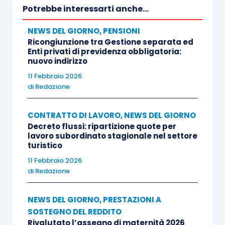
successivo messaggio saranno fornite le
Potrebbe interessarti anche...
istruzioni per il pagamento del restante importo,
pari al residuo 50% delle somme dovute, il cui
NEWS DEL GIORNO
,
PENSIONI
Ricongiunzione tra Gestione separata ed
versamento della prima rata è da effettuarsi
Enti privati di previdenza obbligatoria:
entro il 16 gennaio 2021. L’Istituto conferma,
nuovo indirizzo
inoltre, che i contribuenti aventi diritto alla
11 Febbraio 2026
di
Redazione
sospensione in esame possono effettuare il
versamento dell’intero importo entro il 16
CONTRATTO DI LAVORO
,
NEWS DEL GIORNO
settembre 2020 in unica soluzione o in 4 rate
Decreto flussi: ripartizione quote per
mensili di uguale importo, senza aggravio di
lavoro subordinato stagionale nel settore
turistico
sanzioni e interessi.
11 Febbraio 2026
di
Redazione
NEWS DEL GIORNO
,
PRESTAZIONI A
Centro Studi Lavoro e Previdenza – Euroconference
SOSTEGNO DEL REDDITO
ti consiglia:
Rivalutato l’assegno di maternità 2026