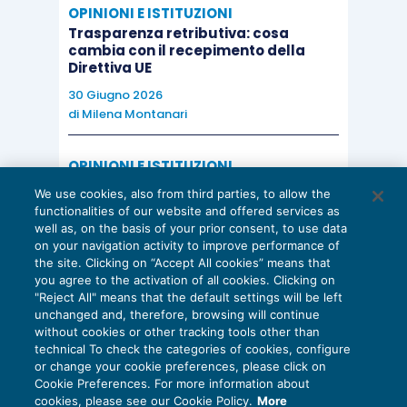
OPINIONI E ISTITUZIONI
Trasparenza retributiva: cosa
cambia con il recepimento della
Direttiva UE
30 Giugno 2026
di
Milena Montanari
OPINIONI E ISTITUZIONI
Valorizzare il potenziale dello Studio:
We use cookies, also from third parties, to allow the
una riflessione sul futuro della
functionalities of our website and offered services as
consulenza del lavoro
well as, on the basis of your prior consent, to use data
on your navigation activity to improve performance of
15 Giugno 2026
the site. Clicking on “Accept All cookies” means that
di
Milena Montanari
you agree to the activation of all cookies. Clicking on
"Reject All" means that the default settings will be left
unchanged and, therefore, browsing will continue
without cookies or other tracking tools other than
technical To check the categories of cookies, configure
or change your cookie preferences, please click on
Cookie Preferences. For more information about
Privacy Policy
cookies, please see our Cookie Policy.
More