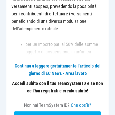
versamenti sospesi, prevedendo la possibilità
per i contribuenti di effettuare i versamenti
beneficiando di una diversa modulazione
dell’adempimento rateale:
per un importo pari al 50% delle somme
oggetto di sospensione, in un’unica
soluzione o mediante rateizzazione, fino a
Continua a leggere gratuitamente l'articolo del
un massimo di 4 rate mensili di pari
giorno di EC News - Area lavoro
importo, con il versamento della prima
rata entro il 16 settembre 2020;
Accedi subito con il tuo TeamSystem ID e se non
il restante importo, pari al rimanente 50%
ce l'hai registrati e crealo subito!
delle somme dovute, può essere versato,
senza applicazione di sanzioni e interessi,
Non hai TeamSystem ID?
Che cos'è?
mediante rateizzazione, fino a un massimo