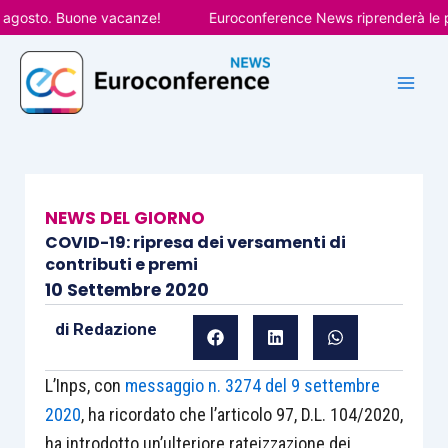
Vai
osto. Buone vacanze!
Euroconference News riprenderà le pubbl
al
contenuto
NEWS DEL GIORNO
COVID-19: ripresa dei versamenti di
contributi e premi
10 Settembre 2020
di
Redazione
L’Inps, con
messaggio n. 3274 del 9 settembre
2020
, ha ricordato che l’articolo 97, D.L. 104/2020,
ha introdotto un’ulteriore rateizzazione dei