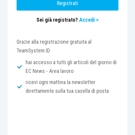
Registrati
di 24 rate mensili di pari importo, con il
versamento della prima rata entro il 16
Sei già registrato?
Accedi >
gennaio 2021.
Resta confermato che non si fa luogo al rimborso
Grazie alla registrazione gratuita al
di quanto già versato.
TeamSystem ID
hai accesso a tutti gli articoli del giorno di
L’Inps fornisce le indicazioni cui i contribuenti
EC News - Area lavoro
devono attenersi per adempiere al versamento
ricevi ogni mattina la newsletter
dell’importo pari al 50% delle somme oggetto di
direttamente sulla tua casella di posta
sospensione qualora intendano effettuare il
pagamento in modalità rateale, la prima delle quali
da versare entro il 16 settembre 2020. Le
ulteriori rate dovranno essere pagate entro il
giorno 16 di ciascun mese successivo. Con