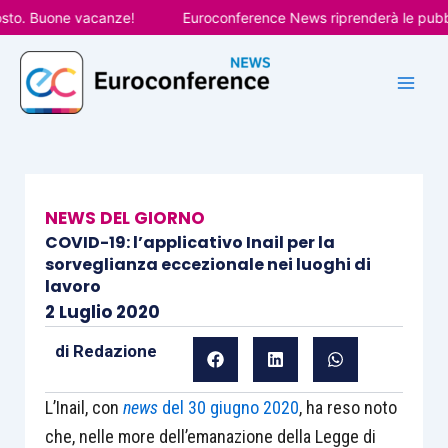
Vai
. Buone vacanze!
Euroconference News riprenderà le pubblicaz
al
contenuto
NEWS DEL GIORNO
COVID-19: l’applicativo Inail per la
sorveglianza eccezionale nei luoghi di
lavoro
2 Luglio 2020
di
Redazione
L’Inail, con
news
del 30 giugno 2020
, ha reso noto
che, nelle more dell’emanazione della Legge di