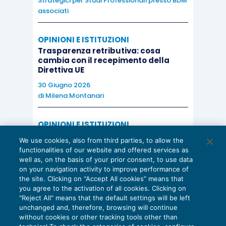
Strategici per Studi Professionali presso BDM
associati
OPINIONI E ISTITUZIONI
Trasparenza retributiva: cosa
cambia con il recepimento della
Direttiva UE
30 Giugno 2026
di
Milena Montanari
OPINIONI E ISTITUZIONI
Valorizzare il potenziale dello Studio:
We use cookies, also from third parties, to allow the
una riflessione sul futuro della
functionalities of our website and offered services as
consulenza del lavoro
well as, on the basis of your prior consent, to use data
on your navigation activity to improve performance of
15 Giugno 2026
the site. Clicking on “Accept All cookies” means that
di
Milena Montanari
you agree to the activation of all cookies. Clicking on
"Reject All" means that the default settings will be left
unchanged and, therefore, browsing will continue
without cookies or other tracking tools other than