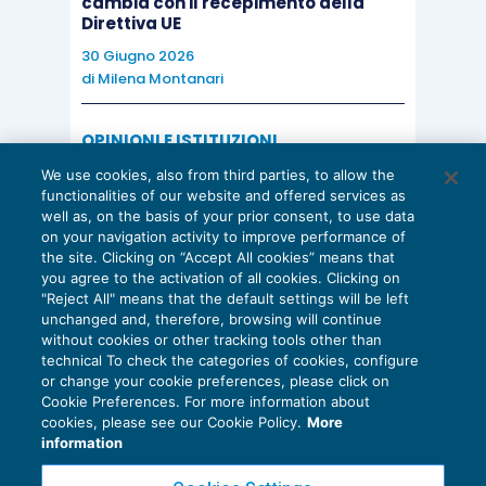
cambia con il recepimento della
Direttiva UE
30 Giugno 2026
di
Milena Montanari
OPINIONI E ISTITUZIONI
Valorizzare il potenziale dello Studio:
We use cookies, also from third parties, to allow the
una riflessione sul futuro della
functionalities of our website and offered services as
consulenza del lavoro
well as, on the basis of your prior consent, to use data
on your navigation activity to improve performance of
15 Giugno 2026
the site. Clicking on “Accept All cookies” means that
di
Milena Montanari
you agree to the activation of all cookies. Clicking on
"Reject All" means that the default settings will be left
unchanged and, therefore, browsing will continue
without cookies or other tracking tools other than
technical To check the categories of cookies, configure
or change your cookie preferences, please click on
Cookie Preferences. For more information about
Privacy Policy
cookies, please see our Cookie Policy.
More
Cookie Policy
information
Euroconference NEWS è una testata registrata al Tribunale di Milano Reg. n. 8556/2026