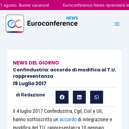
Vai
agosto. Buone vacanze!
Euroconference News riprenderà le pub
al
contenuto
NEWS DEL GIORNO
Confindustria: accordo di modifica al T.U.
rappresentanza
19 Luglio 2017
di
Redazione
Il 4 luglio 2017 Confindustria, Cgil, Cisl e Uil,
hanno sottoscritto un
accordo
di integrazione e
modifica del T.U. rappresentanza 10 gennaio