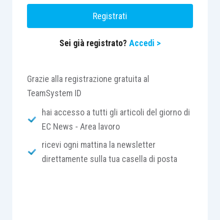
all’articolo 2094, cod. civ..
Registrati
Sei già registrato?
Accedi >
Centro Studi Lavoro e Previdenza – Euroconference
ti consiglia:
Grazie alla registrazione gratuita al
TeamSystem ID
hai accesso a tutti gli articoli del giorno di
EC News - Area lavoro
ricevi ogni mattina la newsletter
direttamente sulla tua casella di posta