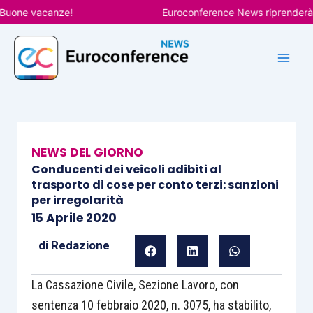
Vai
ne vacanze!
Euroconference News riprenderà le pu
al
contenuto
NEWS DEL GIORNO
Conducenti dei veicoli adibiti al
trasporto di cose per conto terzi: sanzioni
per irregolarità
15 Aprile 2020
di
Redazione
La Cassazione Civile, Sezione Lavoro, con
sentenza 10 febbraio 2020, n. 3075, ha stabilito,