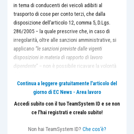
in tema di conducenti dei veicoli adibiti al
trasporto di cose per conto terzi, che dalla
disposizione dell’articolo 12, comma 5, D.Lgs.
286/2005 – la quale prescrive che, in caso di
irregolarità, oltre alle sanzioni amministrative, si
applicano
“le sanzioni previste dalle vigenti
disposizioni in materia di rapporto di lavoro
dipendente
” – non è possibile ricavare la volontà
del Legislatore di stabilire una presunzione legale
di subordinazione, perché la norma si limita,
Continua a leggere gratuitamente l'articolo del
senza ambiguità, a far salvo il regime
giorno di EC News - Area lavoro
sanzionatorio pertinente in tema di rapporto di
Accedi subito con il tuo TeamSystem ID e se non
lavoro dipendente, ma non contiene alcun
ce l'hai registrati e crealo subito!
elemento che possa condurre ad estendere il
perimetro della fattispecie legale di cui
Non hai TeamSystem ID?
Che cos'è?