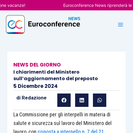
Vai
vacanze!
Euroconference News riprenderà le pubbl
al
contenuto
NEWS DEL GIORNO
I chiarimenti del Ministero
sull’aggiornamento del preposto
5 Dicembre 2024
di
Redazione
La Commissione per gli interpelli in materia di
salute e sicurezza sul lavoro del Ministero del
lavoro, con
risposta a interpello n. 7 del 21