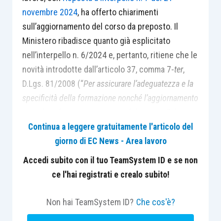
novembre 2024
, ha offerto chiarimenti
sull’aggiornamento del corso da preposto. Il
Ministero ribadisce quanto già esplicitato
nell’interpello n. 6/2024 e, pertanto, ritiene che le
novità introdotte dall’articolo 37, comma 7-
ter
,
D.Lgs. 81/2008 (“
Per assicurare l’adeguatezza e la
specificità della formazione nonché l’aggiornamento
periodico dei preposti ai sensi del comma 7, le
relative attività formative devono essere svolte
Continua a leggere gratuitamente l'articolo del
interamente con modalità in presenza e devono
giorno di EC News - Area lavoro
essere ripetute con cadenza almeno biennale e
Accedi subito con il tuo TeamSystem ID e se non
comunque ogni qualvolta sia reso necessario in
ce l'hai registrati e crealo subito!
ragione dell’evoluzione dei rischi o all’insorgenza di
nuovi rischi
”), siano subordinate all’adozione del
Non hai TeamSystem ID?
Che cos'è?
nuovo accordo in sede di Conferenza