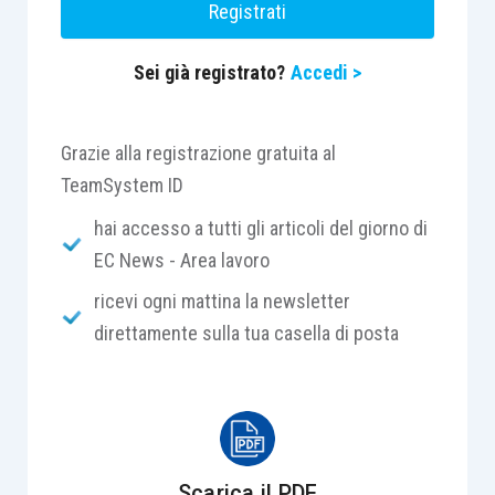
Registrati
permanente per i rapporti tra lo Stato, le Regioni e
le Province autonome di Trento e di Bolzano.
Sei già registrato?
Accedi >
Pertanto, fino all’approvazione di un nuovo
accordo in sede di Conferenza Stato-Regioni, la
Grazie alla registrazione gratuita al
formazione obbligatoria per i preposti continua
TeamSystem ID
ad avere cadenza quinquennale.
hai accesso a tutti gli articoli del giorno di
EC News - Area lavoro
ricevi ogni mattina la newsletter
direttamente sulla tua casella di posta
Scarica il PDF