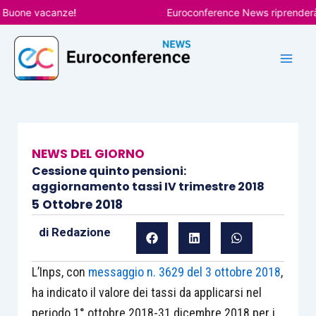
Vai
one vacanze!
Euroconference News riprenderà le pu
al
contenuto
NEWS DEL GIORNO
Cessione quinto pensioni:
aggiornamento tassi IV trimestre 2018
5 Ottobre 2018
di
Redazione
L’Inps, con
messaggio n. 3629 del 3 ottobre 2018
,
ha indicato il valore dei tassi da applicarsi nel
periodo 1° ottobre 2018-31 dicembre 2018 per i