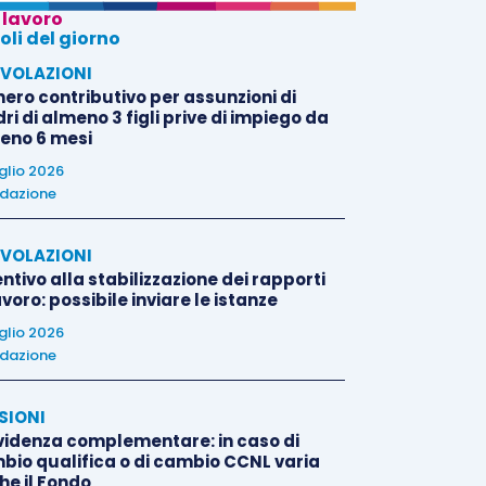
 lavoro
oli del giorno
VOLAZIONI
nero contributivo per assunzioni di
i di almeno 3 figli prive di impiego da
eno 6 mesi
uglio 2026
dazione
VOLAZIONI
ntivo alla stabilizzazione dei rapporti
avoro: possibile inviare le istanze
uglio 2026
dazione
SIONI
videnza complementare: in caso di
bio qualifica o di cambio CCNL varia
he il Fondo