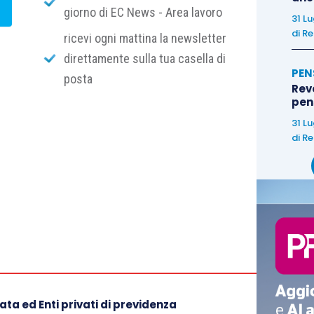
giorno di EC News - Area lavoro
31 L
di
Re
ricevi ogni mattina la newsletter
direttamente sulla tua casella di
PEN
posta
Rev
pens
31 L
di
Re
ta ed Enti privati di previdenza