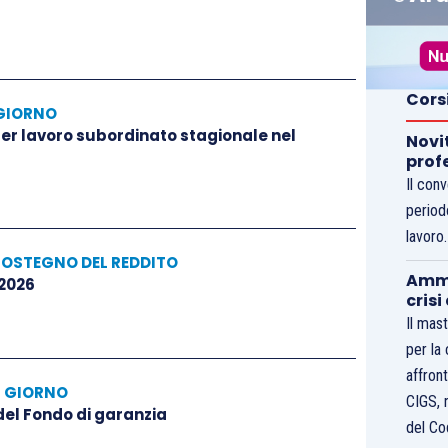
Cors
GIORNO
 per lavoro subordinato stagionale nel
Novi
prof
Il con
period
lavoro
SOSTEGNO DEL REDDITO
Ammo
 2026
crisi
Il mast
per la
affront
L GIORNO
CIGS, 
 del Fondo di garanzia
del Co