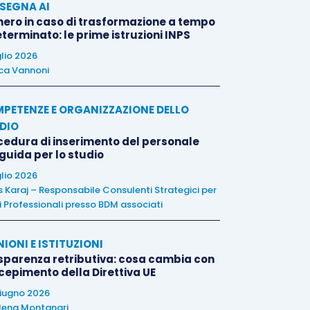
SEGNA AI
nero in caso di trasformazione a tempo
terminato: le prime istruzioni INPS
glio 2026
ca Vannoni
PETENZE E ORGANIZZAZIONE DELLO
DIO
cedura di inserimento del personale
 guida per lo studio
glio 2026
is Karaj – Responsabile Consulenti Strategici per
i Professionali presso BDM associati
NIONI E ISTITUZIONI
sparenza retributiva: cosa cambia con
ecepimento della Direttiva UE
iugno 2026
lena Montanari