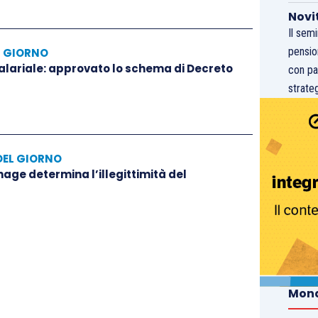
Novi
Il sem
pensio
L GIORNO
salariale: approvato lo schema di Decreto
con pa
strateg
DEL GIORNO
hage determina l’illegittimità del
Mond