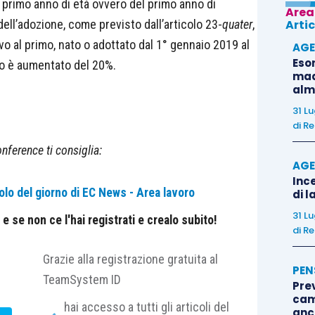
 primo anno di età ovvero del primo anno di
Area
ell’adozione, come previsto dall’articolo 23-
quater
,
Artic
vo al primo, nato o adottato dal 1° gennaio 2019 al
AGE
Eso
no è aumentato del 20%.
madr
alm
31 L
di
Re
nference ti consiglia:
AGE
Ince
olo del giorno di EC News - Area lavoro
di l
31 L
 se non ce l'hai registrati e crealo subito!
di
Re
Grazie alla registrazione gratuita al
PEN
TeamSystem ID
Pre
cam
hai accesso a tutti gli articoli del
anc