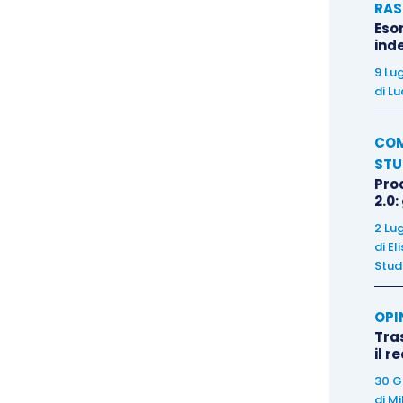
RAS
Eso
inde
9 Lu
di
Lu
COM
STU
Pro
2.0:
2 Lu
di
El
Stud
OPI
Tra
il r
30 G
di
Mi