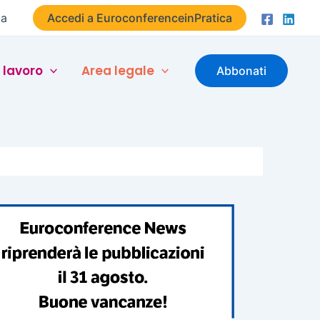
ta
Accedi a EuroconferenceinPratica
 lavoro
Area legale
Abbonati