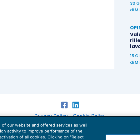
30 G
di
Mi
OPI
Valo
rifl
lav
15 G
di
Mi
Privacy Policy
Cookie Policy
es of our website and offered services as well
Euroconference NEWS è una testata registrata al Tribunale di Milano Reg. n. 8556/2026
tion activity to improve performance of the
Direttore responsabile Sandro Cerato
ctivation of all cookies. Clicking on "Reject