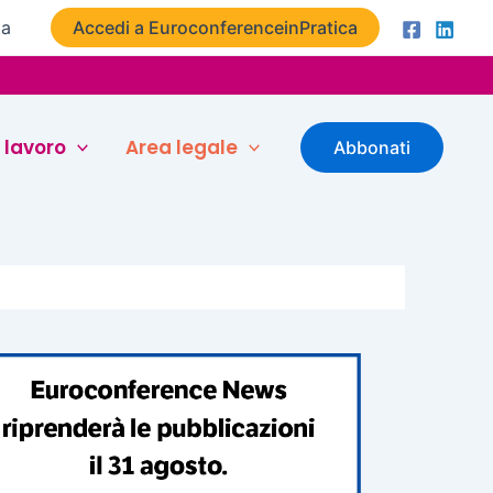
ta
Accedi a EuroconferenceinPratica
 lavoro
Area legale
Abbonati