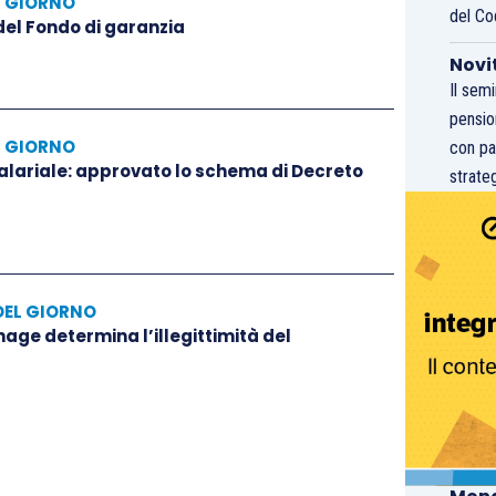
L GIORNO
del Co
 del Fondo di garanzia
Novi
Il sem
pensio
L GIORNO
con pa
salariale: approvato lo schema di Decreto
strateg
DEL GIORNO
hage determina l’illegittimità del