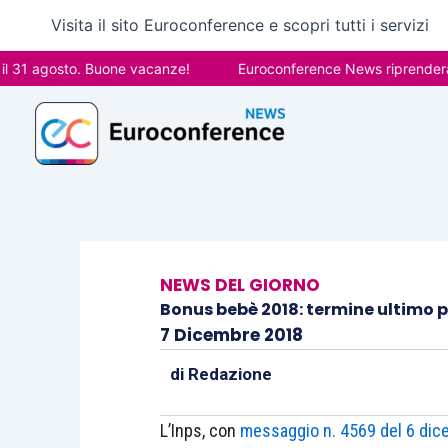
Vai
Visita il sito Euroconference e scopri tutti i servizi
al
contenuto
agosto. Buone vacanze!
Euroconference News riprenderà le pub
NEWS DEL GIORNO
Bonus bebè 2018: termine ultimo p
7 Dicembre 2018
di
Redazione
L’Inps, con
messaggio n. 4569 del 6 di