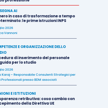
o professione
SEGNA AI
nero in caso di trasformazione a tempo
terminato: le prime istruzioni INPS
glio 2026
ca Vannoni
PETENZE E ORGANIZZAZIONE DELLO
DIO
cedura di inserimento del personale
 guida per lo studio
glio 2026
is Karaj – Responsabile Consulenti Strategici per
i Professionali presso BDM associati
NIONI E ISTITUZIONI
sparenza retributiva: cosa cambia con
ecepimento della Direttiva UE