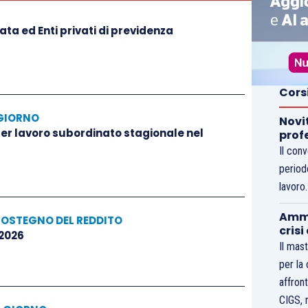
ta ed Enti privati di previdenza
Cors
GIORNO
Novi
 per lavoro subordinato stagionale nel
prof
Il con
period
lavoro
Ammo
SOSTEGNO DEL REDDITO
crisi
 2026
Il mast
per la
affront
CIGS, 