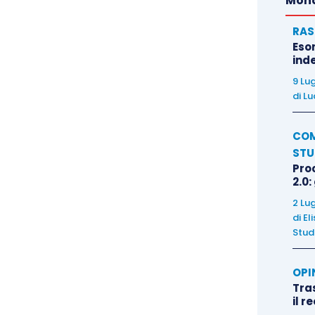
Mond
RAS
Eso
inde
9 Lu
di
Lu
COM
STU
Pro
2.0:
2 Lu
di
El
Stud
OPI
Tra
il r