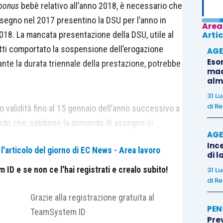
bonus
bebè relativo all’anno 2018, è necessario che
ssegno nel 2017 presentino la DSU per l’anno in
Area
018. La mancata presentazione della DSU, utile al
Artic
fatti comportato la sospensione dell’erogazione
AGE
Eso
ante la durata triennale della prestazione, potrebbe
madr
alm
31 L
di
Re
no validità fino al 15 gennaio dell’anno successivo a
ende che, sebbene la domanda di assegno si
AGE
ente nell’anno di nascita o di adozione del figlio, è
Ince
'articolo del giorno di EC News - Area lavoro
o rinnovi la DSU, ai fini della verifica annuale
di l
del beneficio.
ID e se non ce l'hai registrati e crealo subito!
31 L
di
Re
Grazie alla registrazione gratuita al
PEN
TeamSystem ID
?
Pre