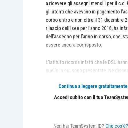
a ricevere gli assegni mensili per il c.d.
gli utenti che avevano in pagamento l’a
corso entro e non oltre il 31 dicembre 2
rilascio dell’Isee per l’anno 2018, ha in
dell’assegno per l’anno in corso, che, st
essere ancora corrisposto.
L’Istituto ricorda infatti che le DSU han
quello in cui sono presentate. Ne disc
presenti di regola una sola volta, solitam
Continua a leggere gratuitamente l
necessario che il beneficiario dell’assegn
dell’Isee, per ciascun anno di spettanza 
Accedi subito con il tuo TeamSystem 
Non hai TeamSystem ID?
Che cos'è