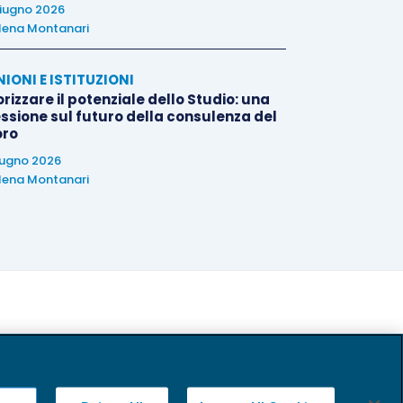
iugno 2026
lena Montanari
NIONI E ISTITUZIONI
rizzare il potenziale dello Studio: una
essione sul futuro della consulenza del
oro
iugno 2026
lena Montanari