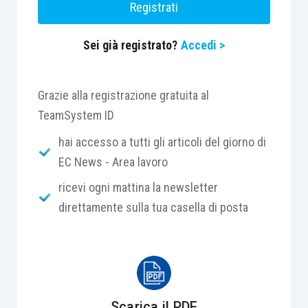
Registrati
riesame su istanza del richiedente. Le nuove
domande presentate entro la fine dell’anno 2020,
Sei già registrato?
Accedi >
invece, saranno accolte automaticamente.
Grazie alla registrazione gratuita al
TeamSystem ID
Centro Studi Lavoro e Previdenza – Euroconference
hai accesso a tutti gli articoli del giorno di
ti consiglia:
EC News - Area lavoro
ricevi ogni mattina la newsletter
direttamente sulla tua casella di posta
Scarica il PDF