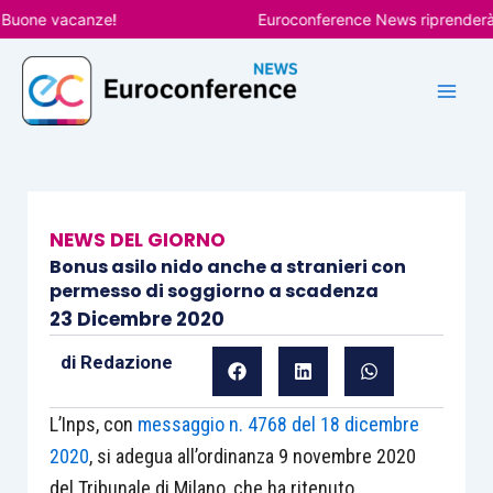
Vai
ne vacanze!
Euroconference News riprenderà le pu
al
contenuto
NEWS DEL GIORNO
Bonus asilo nido anche a stranieri con
permesso di soggiorno a scadenza
23 Dicembre 2020
di
Redazione
L’Inps, con
messaggio n. 4768 del 18 dicembre
2020
, si adegua all’ordinanza 9 novembre 2020
del Tribunale di Milano, che ha ritenuto