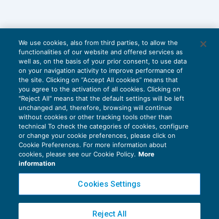
We use cookies, also from third parties, to allow the
functionalities of our website and offered services as
well as, on the basis of your prior consent, to use data
on your navigation activity to improve performance of
the site. Clicking on “Accept All cookies” means that
you agree to the activation of all cookies. Clicking on
"Reject All" means that the default settings will be left
unchanged and, therefore, browsing will continue
without cookies or other tracking tools other than
technical To check the categories of cookies, configure
or change your cookie preferences, please click on
Cookie Preferences. For more information about
Privacy Policy
cookies, please see our Cookie Policy.
More
Cookie Policy
information
Euroconference NEWS è una testata registrata al Tribunale di Milano Reg. n. 8556/2026
Cookies Settings
Direttore responsabile Sandro Cerato
Copyright 2016 ©
Gruppo Euroconference S.p.A.
v2.32.4
Reject All
Piazza Luigi Einaudi, 10N01 - 20124 Milano - info@ecnews.it