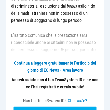
discriminatoria l’esclusione dal
bonus
asilo nido
delle madri straniere non in possesso di un
permesso di soggiorno di lungo periodo.
L’Istituto comunica che la prestazione sarà
riconoscibile anche ai cittadini non in possesso
del permesso di soggiorno UE per soggiornanti di
lungo periodo (oppure per i rifugiati politici e per
Continua a leggere gratuitamente l'articolo del
coloro che godono di protezione sussidiaria),
giorno di EC News - Area lavoro
salvo diritto di ripetizione nel caso in cui dovesse
emergere un orientamento giurisprudenziale
Accedi subito con il tuo TeamSystem ID e se non
diverso. Pertanto, le domande presentate dagli
ce l'hai registrati e crealo subito!
stranieri regolarmente presenti in Italia, in
precedenza respinte in applicazione della
Non hai TeamSystem ID?
Che cos'è?
circolare Inps n. 27/2020, saranno oggetto di