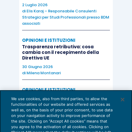
2 Luglio 2026
di
Elis Karaj – Responsabile Consulenti
Strategici per Studi Professionali presso BDM
associati
OPINIONI E ISTITUZIONI
Trasparenza retributiva: cosa
cambia con il recepimento della
Direttiva UE
30 Giugno 2026
di
Milena Montanari
OPINIONI E ISTITUZIONI
Valorizzare il potenziale dello Studio:
We use cookies, also from third parties, to allow the
una riflessione sul futuro della
functionalities of our website and offered services as
consulenza del lavoro
well as, on the basis of your prior consent, to use data
on your navigation activity to improve performance of
15 Giugno 2026
the site. Clicking on “Accept All cookies” means that
di
Milena Montanari
you agree to the activation of all cookies. Clicking on