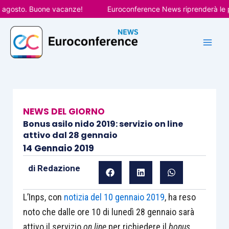
Vai
gosto. Buone vacanze!
Euroconference News riprenderà le pubb
al
contenuto
NEWS DEL GIORNO
Bonus asilo nido 2019: servizio on line
attivo dal 28 gennaio
14 Gennaio 2019
di
Redazione
L’Inps, con
notizia del 10 gennaio 2019
, ha reso
noto che dalle ore 10 di lunedì 28 gennaio sarà
attivo il servizio
on line
per richiedere il
bonus