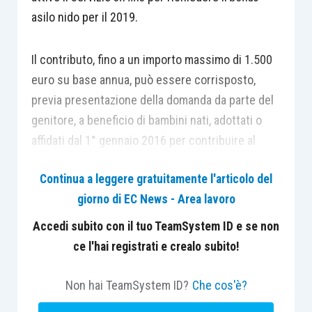
asilo nido per il 2019.
Il contributo, fino a un importo massimo di 1.500
euro su base annua, può essere corrisposto,
previa presentazione della domanda da parte del
genitore, a beneficio di bambini nati, adottati o
affidati dal 1° gennaio 2016 per contribuire al
pagamento delle rette degli asili nido pubblici e
Continua a leggere gratuitamente l'articolo del
privati autorizzati (c.d. contributo asilo nido) e in
giorno di EC News - Area lavoro
favore dei bambini di età inferiore a 3 anni,
impossibilitati a frequentare gli asili nido in
Accedi subito con il tuo TeamSystem ID e se non
quanto affetti da gravi patologie croniche, per i
ce l'hai registrati e crealo subito!
quali le famiglie si avvalgono di servizi
assistenziali domiciliari.
Non hai TeamSystem ID?
Che cos'è?