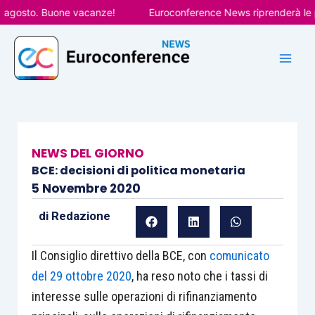
Vai
gosto. Buone vacanze!
Euroconference News riprenderà le pubb
al
contenuto
NEWS DEL GIORNO
BCE: decisioni di politica monetaria
5 Novembre 2020
di
Redazione
Il Consiglio direttivo della BCE, con
comunicato
del 29 ottobre 2020
, ha reso noto che i tassi di
interesse sulle operazioni di rifinanziamento