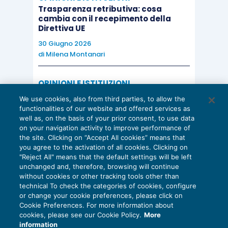
Trasparenza retributiva: cosa
cambia con il recepimento della
Direttiva UE
30 Giugno 2026
di
Milena Montanari
OPINIONI E ISTITUZIONI
Valorizzare il potenziale dello Studio:
We use cookies, also from third parties, to allow the
una riflessione sul futuro della
functionalities of our website and offered services as
consulenza del lavoro
well as, on the basis of your prior consent, to use data
on your navigation activity to improve performance of
15 Giugno 2026
the site. Clicking on “Accept All cookies” means that
di
Milena Montanari
you agree to the activation of all cookies. Clicking on
"Reject All" means that the default settings will be left
unchanged and, therefore, browsing will continue
without cookies or other tracking tools other than
technical To check the categories of cookies, configure
or change your cookie preferences, please click on
Cookie Preferences. For more information about
Privacy Policy
cookies, please see our Cookie Policy.
More
Cookie Policy
information