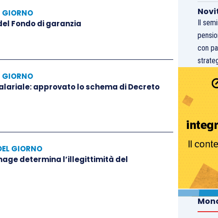
Novi
L GIORNO
Il sem
 del Fondo di garanzia
pensio
con pa
strateg
L GIORNO
salariale: approvato lo schema di Decreto
DEL GIORNO
hage determina l’illegittimità del
Mond