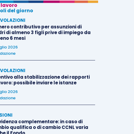
 lavoro
oli del giorno
VOLAZIONI
nero contributivo per assunzioni di
i di almeno 3 figli prive di impiego da
eno 6 mesi
uglio 2026
dazione
VOLAZIONI
ntivo alla stabilizzazione dei rapporti
avoro: possibile inviare le istanze
uglio 2026
dazione
SIONI
videnza complementare: in caso di
bio qualifica o di cambio CCNL varia
he il Fondo