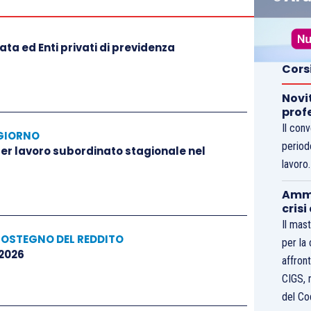
ta ed Enti privati di previdenza
Cors
Novi
prof
Il con
GIORNO
period
 per lavoro subordinato stagionale nel
lavoro
Ammo
crisi
Il mast
SOSTEGNO DEL REDDITO
per la
 2026
affront
CIGS, 
del Co