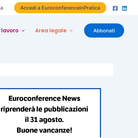
ta
Accedi a EuroconferenceinPratica
 lavoro
Area legale
Abbonati