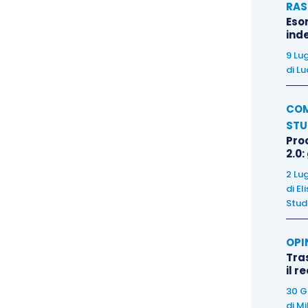
RAS
Eso
inde
9 Lu
di
Lu
COM
STU
Pro
2.0:
2 Lu
di
El
Stud
OPI
Tra
il r
30 G
di
Mi