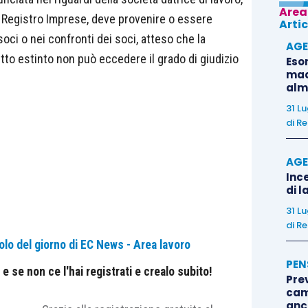
Area
l Registro Imprese, deve provenire o essere
Artic
 soci o nei confronti dei soci, atteso che la
AGE
tto estinto non può eccedere il grado di giudizio
Eso
madr
alm
31 L
di
Re
AGE
Ince
di l
31 L
di
Re
olo del giorno di EC News - Area lavoro
PEN
 se non ce l'hai registrati e crealo subito!
Pre
cam
anc