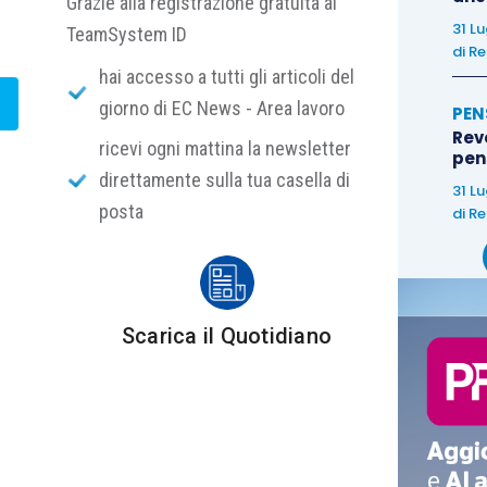
Grazie alla registrazione gratuita al
31 L
TeamSystem ID
di
Re
hai accesso a tutti gli articoli del
giorno di EC News - Area lavoro
PEN
Rev
ricevi ogni mattina la newsletter
pens
direttamente sulla tua casella di
31 L
posta
di
Re
Scarica il Quotidiano