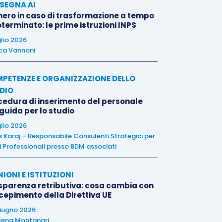
SEGNA AI
nero in caso di trasformazione a tempo
terminato: le prime istruzioni INPS
glio 2026
ca Vannoni
PETENZE E ORGANIZZAZIONE DELLO
DIO
cedura di inserimento del personale
 guida per lo studio
glio 2026
is Karaj – Responsabile Consulenti Strategici per
i Professionali presso BDM associati
NIONI E ISTITUZIONI
sparenza retributiva: cosa cambia con
ecepimento della Direttiva UE
iugno 2026
lena Montanari