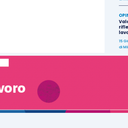
OPI
Valo
rifl
lav
15 G
di
Mi