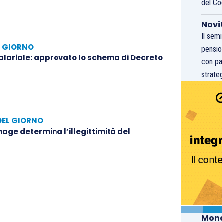
del Co
Novi
Il sem
L GIORNO
pensio
salariale: approvato lo schema di Decreto
con pa
strateg
DEL GIORNO
hage determina l’illegittimità del
Mond