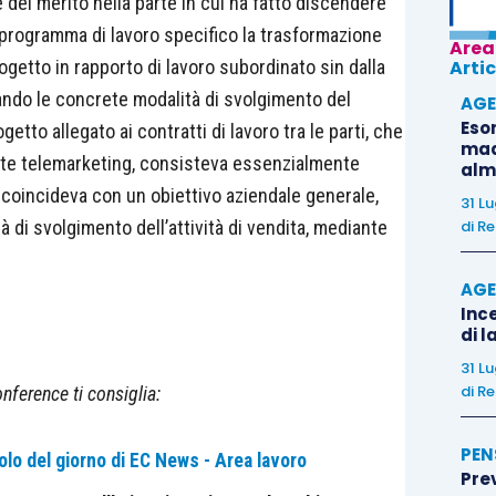
 del merito nella parte in cui ha fatto discendere
programma di lavoro specifico la trasformazione
Area
getto in rapporto di lavoro subordinato sin dalla
Artic
evando le concrete modalità di svolgimento del
AGE
Eso
etto allegato ai contratti di lavoro tra le parti, che
madr
ite telemarketing, consisteva essenzialmente
alm
e coincideva con un obiettivo aziendale generale,
31 L
 di svolgimento dell’attività di vendita, mediante
di
Re
AGE
Ince
di l
31 L
di
Re
nference ti consiglia:
PEN
olo del giorno di EC News - Area lavoro
Pre