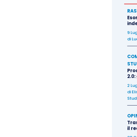
RAS
Eso
inde
9 Lu
di
Lu
COM
STU
Pro
2.0:
2 Lu
di
El
Stud
OPI
Tra
il r