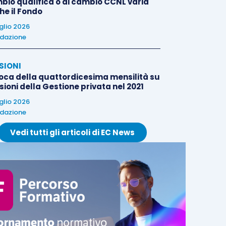
bio qualifica o di cambio CCNL varia
he il Fondo
uglio 2026
dazione
SIONI
oca della quattordicesima mensilità su
ioni della Gestione privata nel 2021
uglio 2026
dazione
Vedi tutti gli articoli di EC News