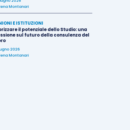
iugno 2026
lena Montanari
NIONI E ISTITUZIONI
rizzare il potenziale dello Studio: una
essione sul futuro della consulenza del
oro
iugno 2026
lena Montanari