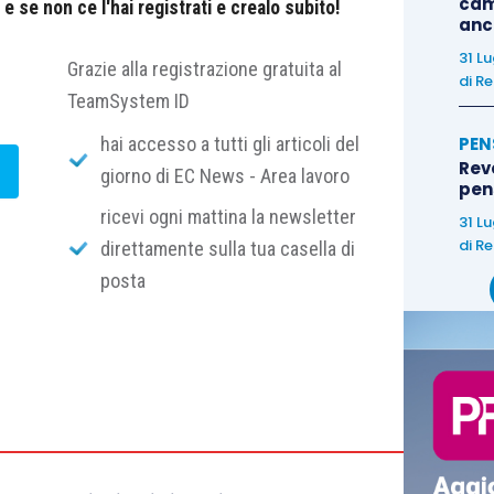
cam
 se non ce l'hai registrati e crealo subito!
anc
31 L
Grazie alla registrazione gratuita al
di
Re
TeamSystem ID
hai accesso a tutti gli articoli del
PEN
Rev
giorno di EC News - Area lavoro
pens
ricevi ogni mattina la newsletter
31 L
di
Re
direttamente sulla tua casella di
posta