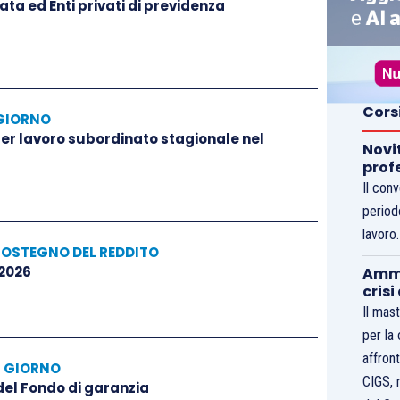
ta ed Enti privati di previdenza
Cors
GIORNO
 per lavoro subordinato stagionale nel
Novi
prof
Il con
period
lavoro
SOSTEGNO DEL REDDITO
 2026
Ammo
crisi
Il mast
per la
affront
L GIORNO
CIGS, 
 del Fondo di garanzia