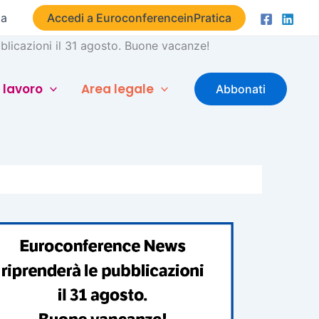
ta
Accedi a EuroconferenceinPratica
licazioni il 31 agosto. Buone vacanze!
 lavoro
Area legale
Abbonati