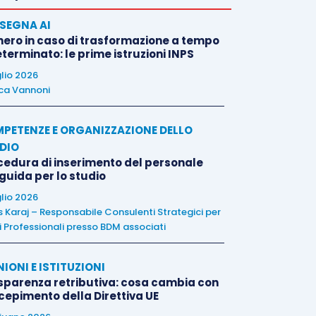
SEGNA AI
nero in caso di trasformazione a tempo
terminato: le prime istruzioni INPS
glio 2026
ca Vannoni
PETENZE E ORGANIZZAZIONE DELLO
DIO
cedura di inserimento del personale
 guida per lo studio
glio 2026
is Karaj – Responsabile Consulenti Strategici per
i Professionali presso BDM associati
NIONI E ISTITUZIONI
sparenza retributiva: cosa cambia con
ecepimento della Direttiva UE