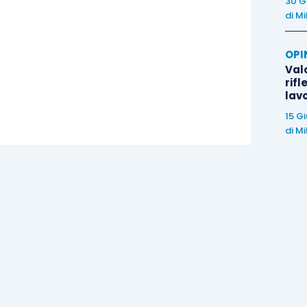
30 G
di
Mi
OPI
Valo
rifl
lav
15 G
di
Mi