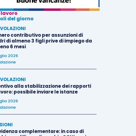
 lavoro
oli del giorno
VOLAZIONI
nero contributivo per assunzioni di
i di almeno 3 figli prive di impiego da
eno 6 mesi
uglio 2026
dazione
VOLAZIONI
ntivo alla stabilizzazione dei rapporti
avoro: possibile inviare le istanze
uglio 2026
dazione
SIONI
videnza complementare: in caso di