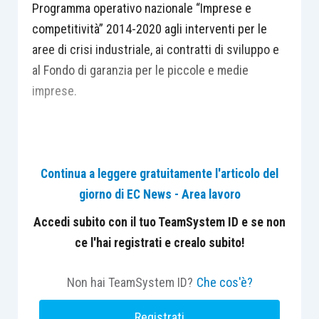
Programma operativo nazionale “Imprese e
competitività” 2014-2020 agli interventi per le
aree di crisi industriale, ai contratti di sviluppo e
al Fondo di garanzia per le piccole e medie
imprese.
Continua a leggere gratuitamente l'articolo del
Centro Studi Lavoro e Previdenza – Euroconference
giorno di EC News - Area lavoro
ti consiglia:
Accedi subito con il tuo TeamSystem ID e se non
ce l'hai registrati e crealo subito!
Non hai TeamSystem ID?
Che cos'è?
Registrati