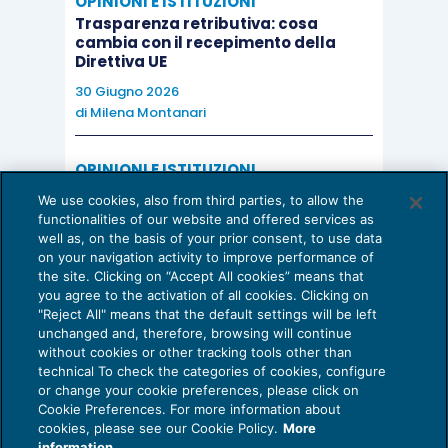
OPINIONI E ISTITUZIONI
Trasparenza retributiva: cosa
cambia con il recepimento della
Direttiva UE
30 Giugno 2026
di
Milena Montanari
OPINIONI E ISTITUZIONI
Valorizzare il potenziale dello Studio:
We use cookies, also from third parties, to allow the
una riflessione sul futuro della
functionalities of our website and offered services as
consulenza del lavoro
well as, on the basis of your prior consent, to use data
on your navigation activity to improve performance of
15 Giugno 2026
the site. Clicking on “Accept All cookies” means that
di
Milena Montanari
you agree to the activation of all cookies. Clicking on
"Reject All" means that the default settings will be left
unchanged and, therefore, browsing will continue
without cookies or other tracking tools other than
technical To check the categories of cookies, configure
or change your cookie preferences, please click on
Cookie Preferences. For more information about
Privacy Policy
cookies, please see our Cookie Policy.
More
Cookie Policy
information