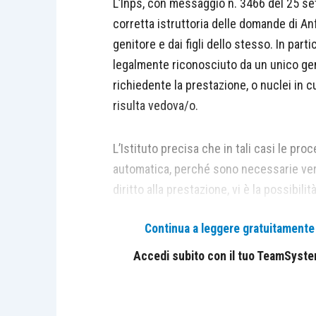
L’Inps, con messaggio n. 3466 del 25 se
corretta istruttoria delle domande di An
genitore e dai figli dello stesso. In parti
legalmente riconosciuto da un unico gen
richiedente la prestazione, o nuclei in cu
risulta vedova/o.
L’Istituto precisa che in tali casi le pr
automatica, perché sono necessarie verifi
diritto alla prestazione, vi è la possibil
di gestione Anf. Poiché in tali casistich
Continua a leggere gratuitamente l
pagamento, non è necessaria la present
cittadino richiedente. È, tuttavia, necessa
Accedi subito con il tuo TeamSystem 
anagrafici dichiarati, a seguito della qu
di Anf, presentata dai lavoratori dipenden
previsto il pagamento diretto della prest