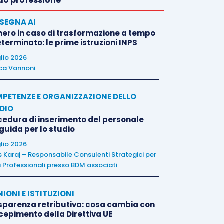
o professione
SEGNA AI
nero in caso di trasformazione a tempo
terminato: le prime istruzioni INPS
glio 2026
ca Vannoni
PETENZE E ORGANIZZAZIONE DELLO
DIO
cedura di inserimento del personale
 guida per lo studio
glio 2026
is Karaj – Responsabile Consulenti Strategici per
i Professionali presso BDM associati
NIONI E ISTITUZIONI
sparenza retributiva: cosa cambia con
ecepimento della Direttiva UE