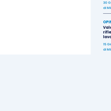
30 G
di
Mi
OPI
Valo
rifl
lav
15 G
di
Mi