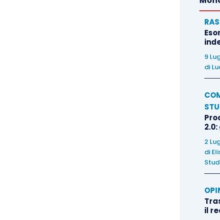
Mond
RAS
Eso
inde
9 Lu
di
Lu
COM
STU
Pro
2.0:
2 Lu
di
El
Stud
OPI
Tra
il r