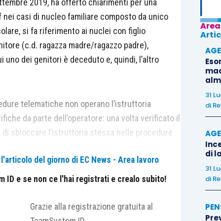
ttembre 2019, ha offerto chiarimenti per una
f nei casi di nucleo familiare composto da unico
Area
colare, si fa riferimento ai nuclei con figlio
Artic
itore (c.d. ragazza madre/ragazzo padre),
AGE
i uno dei genitori è deceduto e, quindi, l’altro
Eso
madr
alm
31 L
ocedure telematiche non operano l’istruttoria
di
Re
che da parte dell’operatore: una volta verificato il
ità di sbloccare l’istruttoria stessa nelle procedure
AGE
Ince
e non è ravvisabile la possibile duplicazione del
di l
'articolo del giorno di EC News - Area lavoro
azione di domanda di autorizzazione da parte del
31 L
ria un’istruttoria interna per la verifica dei dati
ID e se non ce l'hai registrati e crealo subito!
di
Re
ale potrà essere gestita l’istruttoria della domanda
ti del settore privato o dai lavoratori per i quali è
Grazie alla registrazione gratuita al
PEN
Pre
azione familiare da parte dell’Istituto.
TeamSystem ID