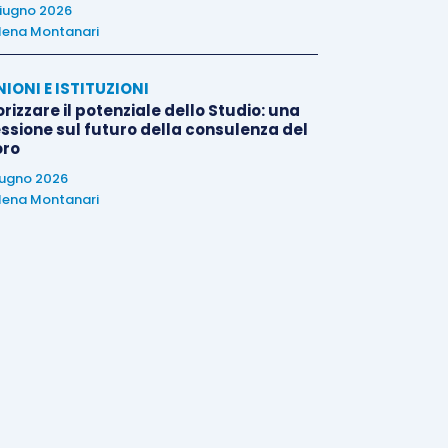
iugno 2026
lena Montanari
NIONI E ISTITUZIONI
rizzare il potenziale dello Studio: una
essione sul futuro della consulenza del
oro
iugno 2026
lena Montanari