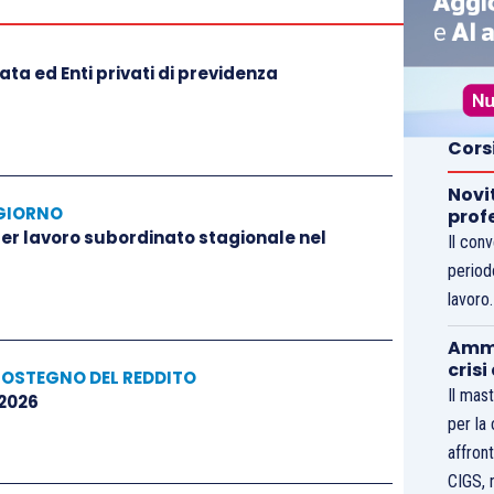
ta ed Enti privati di previdenza
Cors
Novi
GIORNO
prof
 per lavoro subordinato stagionale nel
Il con
period
lavoro
Ammo
crisi
SOSTEGNO DEL REDDITO
Il mast
 2026
per la
affront
CIGS, 