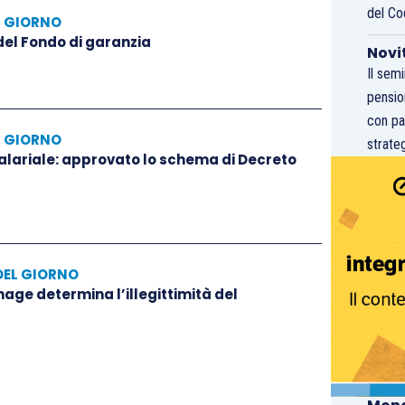
del Co
L GIORNO
 del Fondo di garanzia
Novi
Il sem
pensio
con pa
L GIORNO
strateg
salariale: approvato lo schema di Decreto
DEL GIORNO
hage determina l’illegittimità del