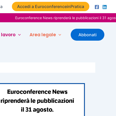
ta
Accedi a EuroconferenceinPratica
Euroconference News riprenderà le pubblicazioni il 31 agosto. Buon
 lavoro
Area legale
Abbonati