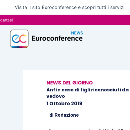
Vai
Visita il sito Euroconference e scopri tutti i servizi
al
contenuto
NEWS DEL GIORNO
Anf in caso di figli riconosciuti d
vedovo
1 Ottobre 2019
di
Redazione