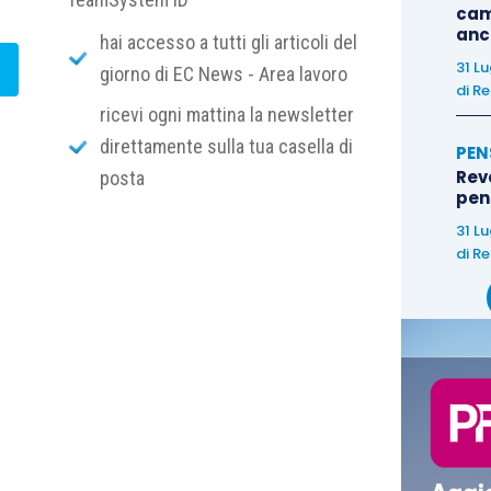
cam
?
anc
hai accesso a tutti gli articoli del
31 L
giorno di EC News - Area lavoro
di
Re
ricevi ogni mattina la newsletter
nference ti consiglia:
direttamente sulla tua casella di
PEN
Rev
posta
pens
31 L
di
Re