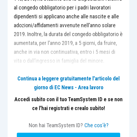
al congedo obbligatorio per i padri lavoratori
dipendenti si applicano anche alle nascite e alle
adozioni/affidamenti avvenute nell’anno solare
2019. Inoltre, la durata del congedo obbligatorio è
aumentata, per l’anno 2019, a 5 giorni, da fruire,
anche in via non continuativa, entro i 5 mesi di
vita o dall’ingresso in famiglia del minore.
Continua a leggere gratuitamente l'articolo del
Pertanto, sono tenuti a presentare domanda
giorno di EC News - Area lavoro
all’Istituto solamente i lavoratori per i quali il
pagamento delle indennità è erogato
Accedi subito con il tuo TeamSystem ID e se non
direttamente dall’Inps, mentre, nel caso in cui le
ce l'hai registrati e crealo subito!
indennità siano anticipate dal datore di lavoro, i
lavoratori devono comunicare in forma scritta al
Non hai TeamSystem ID?
Che cos'è?
proprio datore di lavoro la fruizione del congedo