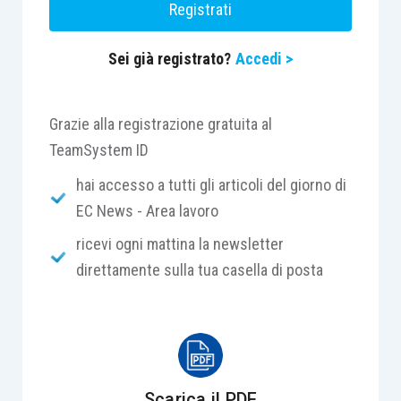
Registrati
di cui trattasi, senza necessità di presentare
domanda all’Istituto. Sarà infatti il datore di lavoro
Sei già registrato?
Accedi >
a comunicare all’Inps le giornate di congedo
fruite, attraverso il flusso UniEmens.
Grazie alla registrazione gratuita al
TeamSystem ID
hai accesso a tutti gli articoli del giorno di
Centro Studi Lavoro e Previdenza – Euroconference
EC News - Area lavoro
ti consiglia:
ricevi ogni mattina la newsletter
direttamente sulla tua casella di posta
Scarica il PDF