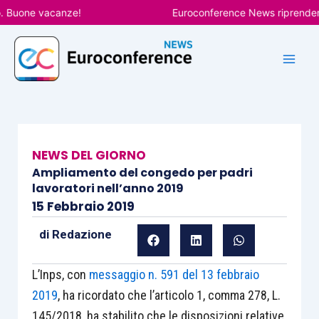
Vai
Buone vacanze!
Euroconference News riprenderà le 
al
contenuto
NEWS DEL GIORNO
Ampliamento del congedo per padri
lavoratori nell’anno 2019
15 Febbraio 2019
di
Redazione
L’Inps, con
messaggio n. 591 del 13 febbraio
2019
, ha ricordato che l’articolo 1, comma 278, L.
145/2018, ha stabilito che le disposizioni relative