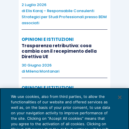
2 Luglio 2026
di
Elis Karaj – Responsabile Consulenti
Strategici per Studi Professionali presso BDM
associati
OPINIONI E ISTITUZIONI
Trasparenza retributiva: cosa
cambia con il recepimento della
Direttiva UE
30 Giugno 2026
di
Milena Montanari
OPINIONI E ISTITUZIONI
Valorizzare il potenziale dello Studio:
We use cookies, also from third parties, to allow the
una riflessione sul futuro della
functionalities of our website and offered services as
consulenza del lavoro
well as, on the basis of your prior consent, to use data
on your navigation activity to improve performance of
15 Giugno 2026
the site. Clicking on “Accept All cookies” means that
di
Milena Montanari
you agree to the activation of all cookies. Clicking on