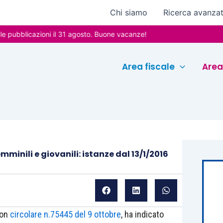
Chi siamo
Ricerca avanza
licazioni il 31 agosto. Buone vacanze!
Area fiscale
Area
minili e giovanili: istanze dal 13/1/2016
con
circolare n.75445 del 9 ottobre
, ha indicato