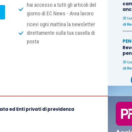
cam
hai accesso a tutti gli articoli del
anc
euro: le agevolazioni saranno concesse, in regime
de
giorno di EC News - Area lavoro
gevolato a tasso zero, della durata massima di 8
31 L
ricevi ogni mattina la newsletter
di
Re
 spese, mentre i programmi d’investimento
direttamente sulla tua casella di
a 1,5 milioni di euro.
PEN
posta
Rev
pens
31 L
di
Re
ta ed Enti privati di previdenza