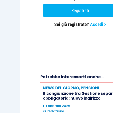
Il Ministero ha stanziato 50 milioni di 
Registrati
minimis
, nella forma del finanziamento a
anni, coprendo al massimo il 75% delle
Sei già registrato?
Accedi >
dovranno prevedere spese non superiori 
Potrebbe interessarti anche...
NEWS DEL GIORNO
,
PENSIONI
Ricongiunzione tra Gestione separa
obbligatoria: nuovo indirizzo
11 Febbraio 2026
di
Redazione