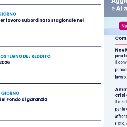
GIORNO
 per lavoro subordinato stagionale nel
Cors
Novi
prof
SOSTEGNO DEL REDDITO
 2026
Il con
period
lavoro
Ammo
L GIORNO
crisi
 del Fondo di garanzia
Il mast
per la
affront
CIGS, 