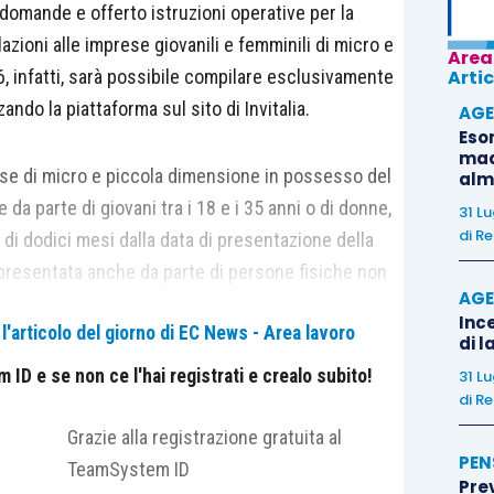
 domande e offerto istruzioni operative per la
ioni alle imprese giovanili e femminili di micro e
Area
, infatti, sarà possibile compilare esclusivamente
Artic
ando la piattaforma sul sito di Invitalia.
AGE
Eso
madr
ese di micro e piccola dimensione in possesso del
alm
da parte di giovani tra i 18 e i 35 anni o di donne,
31 L
di
Re
 di dodici mesi dalla data di presentazione della
 presentata anche da parte di persone fisiche non
AGE
purché queste vengano costituite entro
Ince
'articolo del giorno di EC News - Area lavoro
nicazione del positivo esito delle verifiche.
di l
ttivabili su tutto il territorio nazionale, riguardanti
ID e se non ce l'hai registrati e crealo subito!
31 L
ustria, dell’artigianato, della trasformazione dei
di
Re
 alle imprese e alle persone, il commercio di beni e
Grazie alla registrazione gratuita al
PEN
TeamSystem ID
?
Pre