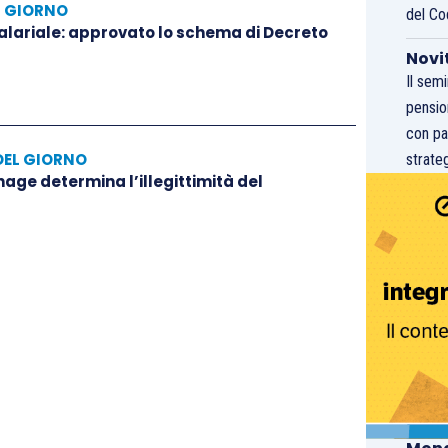
L GIORNO
del Co
salariale: approvato lo schema di Decreto
Novi
Il sem
pensio
con pa
DEL GIORNO
strateg
hage determina l’illegittimità del