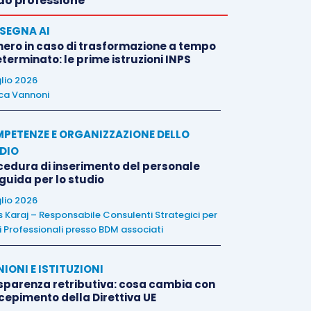
o professione
SEGNA AI
nero in caso di trasformazione a tempo
terminato: le prime istruzioni INPS
glio 2026
ca Vannoni
PETENZE E ORGANIZZAZIONE DELLO
DIO
cedura di inserimento del personale
 guida per lo studio
glio 2026
is Karaj – Responsabile Consulenti Strategici per
i Professionali presso BDM associati
NIONI E ISTITUZIONI
sparenza retributiva: cosa cambia con
ecepimento della Direttiva UE