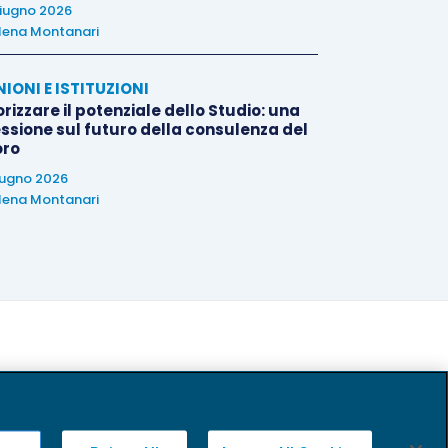
iugno 2026
lena Montanari
NIONI E ISTITUZIONI
rizzare il potenziale dello Studio: una
essione sul futuro della consulenza del
oro
iugno 2026
lena Montanari