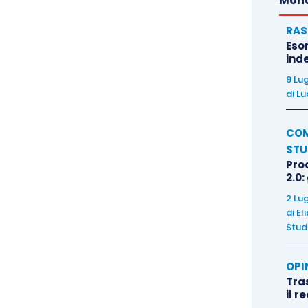
Mond
RAS
Eso
inde
9 Lu
di
Lu
COM
STU
Pro
2.0:
2 Lu
di
El
Stud
OPI
Tra
il r