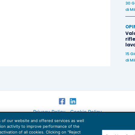
30 G
di
Mi
OPI
Valo
rifl
lav
15 G
di
Mi
Privacy Policy
Cookie Policy
es of our website and offered services as well
Euroconference NEWS è una testata registrata al Tribunale di Milano Reg. n. 8556/2026
tion activity to improve performance of the
Direttore responsabile Sandro Cerato
ctivation of all cookies. Clicking on "Reject