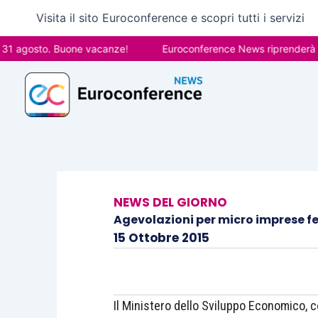
Vai
Visita il sito Euroconference e scopri tutti i servizi
al
contenuto
gosto. Buone vacanze!
Euroconference News riprenderà le pubb
NEWS DEL GIORNO
Agevolazioni per micro imprese fem
15 Ottobre 2015
Il Ministero dello Sviluppo Economico, 