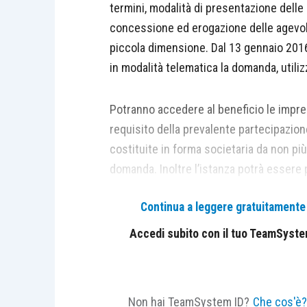
termini, modalità di presentazione delle
concessione ed erogazione delle agevolaz
piccola dimensione. Dal 13 gennaio 2016
in modalità telematica la domanda, utilizz
Potranno accedere al beneficio le impr
requisito della prevalente partecipazione 
costituite in forma societaria da non più
domanda. Inoltre l’istanza potrà essere
ancora costituite in forma societaria, 
Continua a leggere gratuitamente l
quarantacinque giorni dalla data di comu
Rientrano nell’agevolazione le iniziative a
Accedi subito con il tuo TeamSystem 
la produzione di beni nei settori dell’ind
prodotti agricoli, la fornitura di servizi
servizi e il turismo.
Non hai TeamSystem ID?
Che cos'è