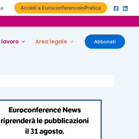
ta
Accedi a EuroconferenceinPratica
 lavoro
Area legale
Abbonati