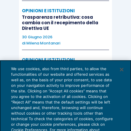
OPINIONI E ISTITUZIONI
Trasparenza retributiva: cosa
cambia con il recepimento della
Direttiva UE
30 Giugno 2026
di
Milena Montanari
OPINIONI E ISTITUZIONI
Valorizzare il potenziale dello Studio:
We use cookies, also from third parties, to allow the
una riflessione sul futuro della
functionalities of our website and offered services as
consulenza del lavoro
well as, on the basis of your prior consent, to use data
on your navigation activity to improve performance of
15 Giugno 2026
the site. Clicking on “Accept All cookies” means that
di
Milena Montanari
you agree to the activation of all cookies. Clicking on
"Reject All" means that the default settings will be left
unchanged and, therefore, browsing will continue
without cookies or other tracking tools other than
technical To check the categories of cookies, configure
or change your cookie preferences, please click on
Cookie Preferences. For more information about