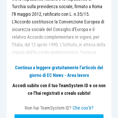
Turchia sulla previdenza sociale, firmato a Roma
l’8 maggio 2012, ratificato con L. n.35/15.
L’Accordo sostituisce la Convenzione Europea di
sicurezza sociale del Consiglio d’Europa e il
relativo Accordo complementare in vigore, per
l’Italia, dal 12 aprile 1990. L’Istituto, in attesa della
stipula dell’Accordo amministrativo, fornisce
prime istruzioni in materia di determinazione
della legislazione applicabile/distacchi, di
Continua a leggere gratuitamente l'articolo del
prestazioni pensionistiche, di disoccupazione,
giorno di EC News - Area lavoro
malattia e maternità.
Accedi subito con il tuo TeamSystem ID e se non
ce l'hai registrati e crealo subito!
Non hai TeamSystem ID?
Che cos'è?