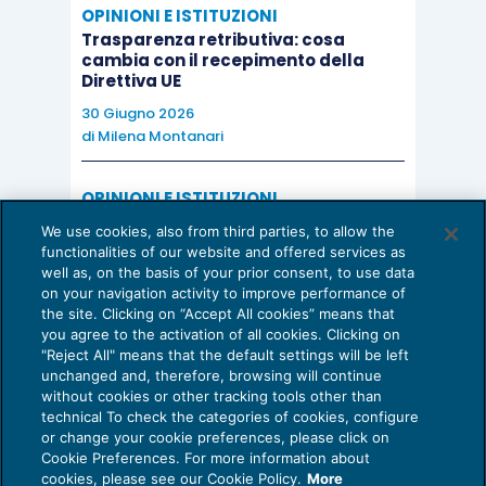
OPINIONI E ISTITUZIONI
Trasparenza retributiva: cosa
cambia con il recepimento della
Direttiva UE
30 Giugno 2026
di
Milena Montanari
OPINIONI E ISTITUZIONI
Valorizzare il potenziale dello Studio:
We use cookies, also from third parties, to allow the
una riflessione sul futuro della
functionalities of our website and offered services as
consulenza del lavoro
well as, on the basis of your prior consent, to use data
on your navigation activity to improve performance of
15 Giugno 2026
the site. Clicking on “Accept All cookies” means that
di
Milena Montanari
you agree to the activation of all cookies. Clicking on
"Reject All" means that the default settings will be left
unchanged and, therefore, browsing will continue
without cookies or other tracking tools other than
technical To check the categories of cookies, configure
or change your cookie preferences, please click on
Cookie Preferences. For more information about
Privacy Policy
cookies, please see our Cookie Policy.
More