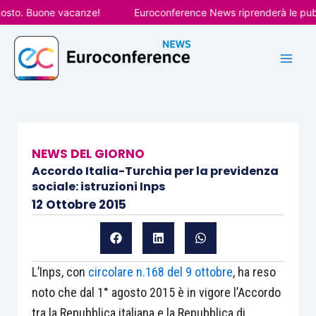
Vai
to. Buone vacanze!
Euroconference News riprenderà le pubblica
al
contenuto
NEWS DEL GIORNO
Accordo Italia-Turchia per la previdenza
sociale: istruzioni Inps
12 Ottobre 2015
L’Inps, con
circolare n.168 del 9 ottobre
, ha reso
noto che dal 1° agosto 2015 è in vigore l’Accordo
tra la Repubblica italiana e la Repubblica di