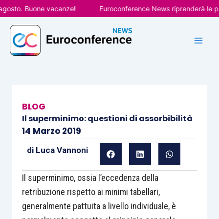
Vai
osto. Buone vacanze!
Euroconference News riprenderà le pubbl
al
contenuto
BLOG
Il superminimo: questioni di assorbibilità
14 Marzo 2019
di
Luca Vannoni
Il superminimo, ossia l’eccedenza della
retribuzione rispetto ai minimi tabellari,
generalmente pattuita a livello individuale, è