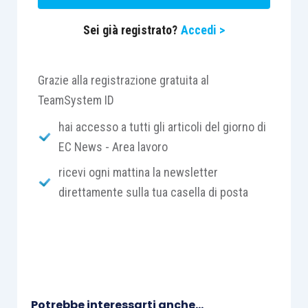
del lavoratore solo ed esclusivamente quando sia
Sei già registrato?
Accedi >
stato pattuito espressamente tra le parti o
quando sia ricollegabile alle peculiarità del
lavoratore che ne beneficia e non solo per il fatto
Grazie alla registrazione gratuita al
che, attribuito una volta, lo si sia attribuito per
TeamSystem ID
sempre, soggiacendo in tale ultima ipotesi alla
hai accesso a tutti gli articoli del giorno di
regola dell’assorbimento.
EC News - Area lavoro
ricevi ogni mattina la newsletter
Spesso si pone il problema di come valutare
direttamente sulla tua casella di posta
quelle situazioni in cui il datore di lavoro,
riconosciuto un superminimo qualificato come
assorbibile (o comunque senza specificazioni
relative alla non assorbibilità), non operi alcun
assorbimento per un determinato periodo e
successivamente muti tale orientamento,
Potrebbe interessarti anche...