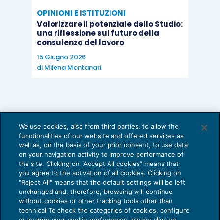
OPINIONI E ISTITUZIONI
Valorizzare il potenziale dello Studio:
una riflessione sul futuro della
consulenza del lavoro
15 Giugno 2026
di
Milena Montanari
We use cookies, also from third parties, to allow the
functionalities of our website and offered services as
well as, on the basis of your prior consent, to use data
on your navigation activity to improve performance of
the site. Clicking on “Accept All cookies” means that
you agree to the activation of all cookies. Clicking on
"Reject All" means that the default settings will be left
unchanged and, therefore, browsing will continue
without cookies or other tracking tools other than
technical To check the categories of cookies, configure
or change your cookie preferences, please click on