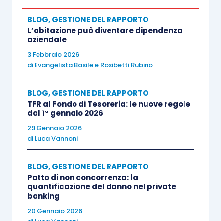
assorbendo il superminimo nei miglioramenti
retributivi.
BLOG
,
GESTIONE DEL RAPPORTO
L’abitazione può diventare dipendenza
aziendale
In questa particolare situazione, la condotta
3 Febbraio 2026
datoriale, caratterizzata dalla temporanea
di
Evangelista Basile
e
Rosibetti Rubino
erogazione del superminimo senza alcun
assorbimento in concomitanza con i
BLOG
,
GESTIONE DEL RAPPORTO
TFR al Fondo di Tesoreria: le nuove regole
miglioramenti economici contrattuali e legali, in
dal 1° gennaio 2026
base ai consolidati orientamenti giurisprudenziali,
29 Gennaio 2026
costituisce un comportamento meramente
di
Luca Vannoni
indiziario valutabile caso per caso anche alla luce
degli altri elementi di giudizio, senza che si
BLOG
,
GESTIONE DEL RAPPORTO
generi alcun automatismo nel mutamento della
Patto di non concorrenza: la
quantificazione del danno nel private
qualificazione del superminimo. Reiterare nel
banking
tempo la non assorbibilità per lunghi periodi, ad
20 Gennaio 2026
ogni modo, rischia di consolidare una diversa