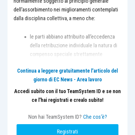
normalmente soggetto al principio generale
dell’assorbimento nei miglioramenti contemplati
dalla disciplina collettiva, a meno che:
le parti abbiano attribuito all’eccedenza
della retribuzione individuale la natura di
compenso speciale strettamente
collegato a particolari meriti o alla
Continua a leggere gratuitamente l'articolo del
speciale qualità o maggiore onerosità
giorno di EC News - Area lavoro
delle mansioni svolte dal dipendente e
sia, quindi, sorretto da un autonomo titolo;
Accedi subito con il tuo TeamSystem ID e se non
la contrattazione collettiva preveda che
ce l'hai registrati e crealo subito!
gli aumenti retributivi non debbano
essere assorbiti nel superminimo.
Non hai TeamSystem ID?
Che cos'è?
Registrati
Il superminimo entra a far parte del patrimonio