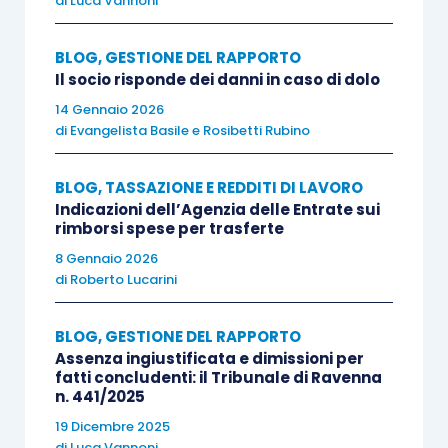
di
Luca Vannoni
qualificazione del superminimo, soprattutto nel
caso in cui non vi sia una formalizzazione a livello
BLOG
,
GESTIONE DEL RAPPORTO
Il socio risponde dei danni in caso di dolo
contrattuali delle ragioni e della natura di tale
14 Gennaio 2026
elemento retributivo.
di
Evangelista Basile
e
Rosibetti Rubino
BLOG
,
TASSAZIONE E REDDITI DI LAVORO
Indicazioni dell’Agenzia delle Entrate sui
rimborsi spese per trasferte
Segnaliamo ai lettori che è possibile inviare i
8 Gennaio 2026
propri commenti tramite il
form
sottostante.
di
Roberto Lucarini
BLOG
,
GESTIONE DEL RAPPORTO
Assenza ingiustificata e dimissioni per
fatti concludenti: il Tribunale di Ravenna
Centro Studi Lavoro e Previdenza – Euroconference
n. 441/2025
ti consiglia:
19 Dicembre 2025
di
Luca Vannoni