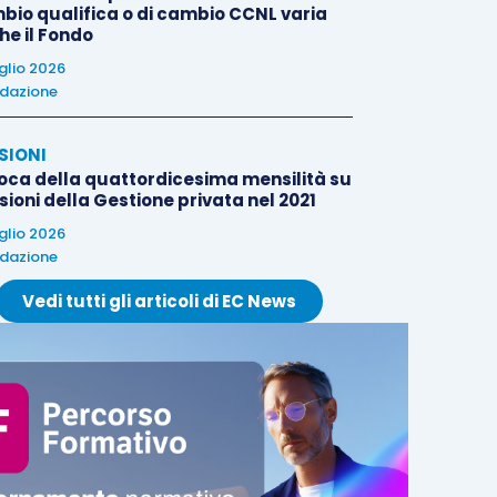
bio qualifica o di cambio CCNL varia
he il Fondo
uglio 2026
dazione
SIONI
oca della quattordicesima mensilità su
ioni della Gestione privata nel 2021
uglio 2026
dazione
Vedi tutti gli articoli di EC News