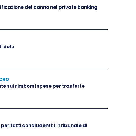
ificazione del danno nel private banking
di dolo
VORO
ate sui rimborsi spese per trasferte
per fatti concludenti: il Tribunale di