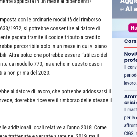
ente applicata in un mese ai dipendenti?
l’imposta con le ordinarie modalità del rimborso
R. 633/1972, si potrebbe consentire al datore di
ente pagata tramite il codice tributo a credito
Cors
rebbe percorribile solo in un mese in cui vi siano
Novi
li. Altra soluzione potrebbe essere l’utilizzo del
prof
vante da modello 770, ma anche in questo caso i
Il con
i a non prima del 2020.
period
lavoro
be al datore di lavoro, che potrebbe addossarsi il
Ammo
 invece, dovrebbe ricevere il rimborso delle stesse il
crisi
Il mast
per la
affront
le addizionali locali relative all’anno 2018. Come
CIGS, 
ere trattenute e versate a rate nel 2019, ma il