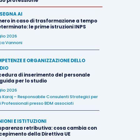
o professione
SEGNA AI
nero in caso di trasformazione a tempo
terminato: le prime istruzioni INPS
glio 2026
ca Vannoni
PETENZE E ORGANIZZAZIONE DELLO
DIO
cedura di inserimento del personale
 guida per lo studio
glio 2026
is Karaj – Responsabile Consulenti Strategici per
i Professionali presso BDM associati
NIONI E ISTITUZIONI
sparenza retributiva: cosa cambia con
ecepimento della Direttiva UE