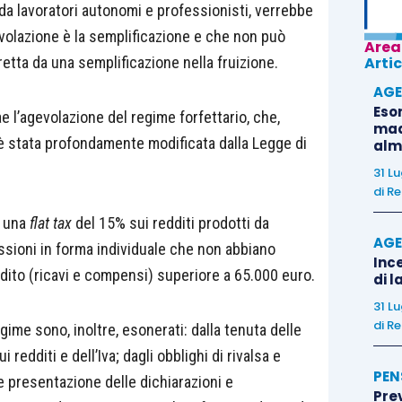
i da lavoratori autonomi e professionisti, verrebbe
gevolazione è la semplificazione e che non può
Area
etta da una semplificazione nella fruizione.
Artic
AGE
Eso
ae l’agevolazione del regime forfettario, che,
madr
 è stata profondamente modificata dalla Legge di
alm
31 L
di
Re
i una
flat tax
del 15% sui redditi prodotti da
AGE
essioni in forma individuale che non abbiano
Ince
ito (ricavi e compensi) superiore a 65.000 euro.
di l
31 L
di
Re
gime sono, inoltre, esonerati: dalla tenuta delle
i redditi e dell’Iva; dagli obblighi di rivalsa e
PEN
e presentazione delle dichiarazioni e
Pre