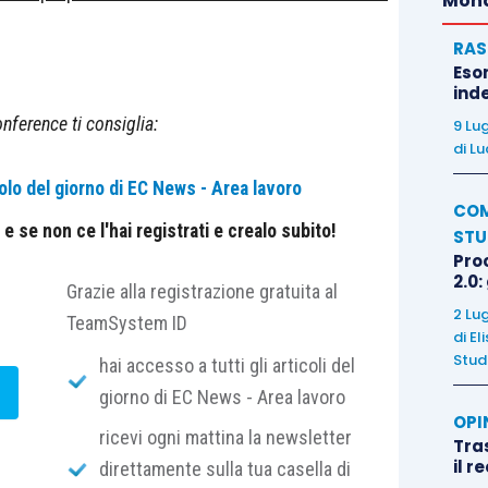
Mond
RAS
Eso
inde
nference ti consiglia:
9 Lu
di
Lu
olo del giorno di EC News - Area lavoro
COM
 se non ce l'hai registrati e crealo subito!
STU
Pro
2.0:
Grazie alla registrazione gratuita al
2 Lu
TeamSystem ID
di
El
Stud
hai accesso a tutti gli articoli del
giorno di EC News - Area lavoro
OPI
ricevi ogni mattina la newsletter
Tra
il r
direttamente sulla tua casella di