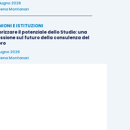
iugno 2026
lena Montanari
NIONI E ISTITUZIONI
rizzare il potenziale dello Studio: una
essione sul futuro della consulenza del
oro
iugno 2026
lena Montanari