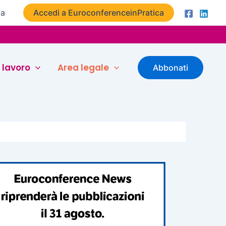
ta
Accedi a EuroconferenceinPratica
 lavoro
Area legale
Abbonati