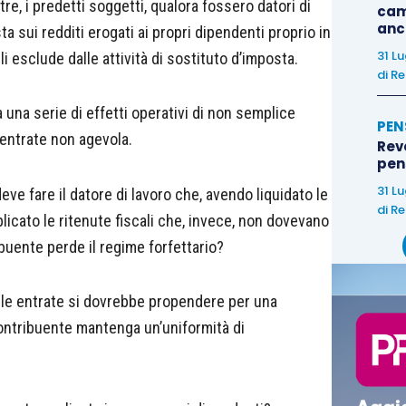
ltre, i predetti soggetti, qualora fossero datori di
cam
anc
a sui redditi erogati ai propri dipendenti proprio in
31 L
i esclude dalle attività di sostituto d’imposta.
di
Re
a una serie di effetti operativi di non semplice
PEN
e entrate non agevola.
Rev
pens
31 L
ve fare il datore di lavoro che, avendo liquidato le
di
Re
plicato le ritenute fiscali che, invece, non dovevano
buente perde il regime forfettario?
elle entrate si dovrebbe propendere per una
contribuente mantenga un’uniformità di