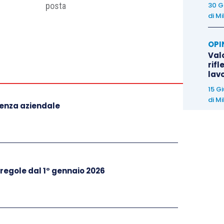
30 G
posta
di
Mi
OPI
Valo
rifl
lav
15 G
di
Mi
denza aziendale
 regole dal 1° gennaio 2026