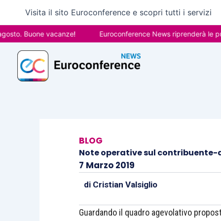
Vai
Visita il sito Euroconference e scopri tutti i servizi
al
contenuto
 Buone vacanze!
Euroconference News riprenderà le pubblicazi
BLOG
Note operative sul contribuente-d
7 Marzo 2019
di
Cristian Valsiglio
Guardando il quadro agevolativo propost