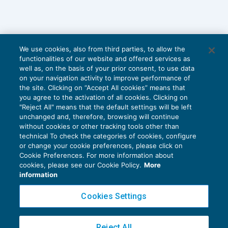
We use cookies, also from third parties, to allow the
functionalities of our website and offered services as
well as, on the basis of your prior consent, to use data
on your navigation activity to improve performance of
the site. Clicking on “Accept All cookies” means that
you agree to the activation of all cookies. Clicking on
"Reject All" means that the default settings will be left
unchanged and, therefore, browsing will continue
without cookies or other tracking tools other than
technical To check the categories of cookies, configure
or change your cookie preferences, please click on
Cookie Preferences. For more information about
Privacy Policy
cookies, please see our Cookie Policy.
More
Cookie Policy
information
Euroconference NEWS è una testata registrata al Tribunale di Milano Reg. n. 8556/2026
Cookies Settings
Direttore responsabile Sandro Cerato
Copyright 2016 ©
Gruppo Euroconference S.p.A.
v2.32.2
Reject All