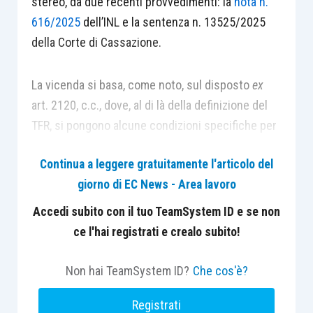
stereo, da due recenti provvedimenti: la
nota n.
616/2025
dell’INL e la sentenza n. 13525/2025
della Corte di Cassazione.
La vicenda si basa, come noto, sul disposto
ex
art. 2120, c.c., dove, al di là della definizione del
TFR, si pongono alcune condizioni specifiche per
quanto concerne l’anticipazione, al lavoratore, di
Continua a leggere gratuitamente l'articolo del
detto trattamento. Già la definizione, di
giorno di EC News - Area lavoro
trattamento di fine rapporto, colloca il pagamento
di tale istituto giuridico come dovuto soltanto al
Accedi subito con il tuo TeamSystem ID e se non
termine del rapporto di lavoro, tanto che solo in
ce l'hai registrati e crealo subito!
quel momento il credito del lavoratore risulta
dallo stesso esigibile. Oltre le ben conosciute
Non hai TeamSystem ID?
Che cos'è?
regole riguardo alla possibilità di un’anticipazione,
Registrati
ricordo come
ex
comma 9 della norma civilistica