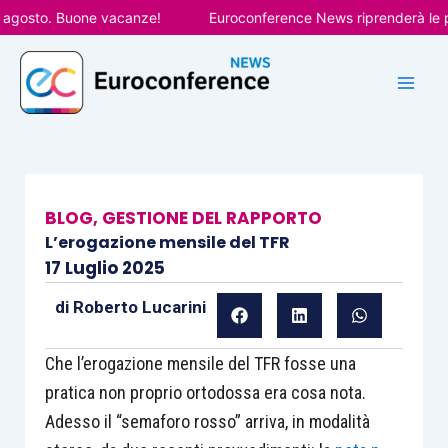
Vai
osto. Buone vacanze!
Euroconference News riprenderà le pubbl
al
contenuto
BLOG
,
GESTIONE DEL RAPPORTO
L’erogazione mensile del TFR
17 Luglio 2025
di
Roberto Lucarini
Che l’erogazione mensile del TFR fosse una
pratica non proprio ortodossa era cosa nota.
Adesso il “semaforo rosso” arriva, in modalità