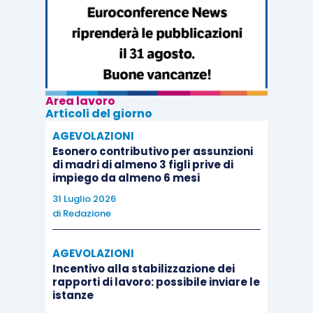
Corte d’Appello, è da escludere che le condizioni di
maggior favore che il patto individuale del contratto
di lavoro può introdurre al regime legale di
anticipazione del t.f.r., ai sensi dell’art.2120, ult. co.,
c.c., possano concretarsi in una anticipazione
Area lavoro
mensile del t.f.r. non sostenuta da alcuna specifica
Articoli del giorno
causale
”.
AGEVOLAZIONI
Esonero contributivo per assunzioni
di madri di almeno 3 figli prive di
La causa in esame riguardava un appello
impiego da almeno 6 mesi
proposto dall’INPS, dove l’Istituto riteneva
31 Luglio 2026
l’anticipazione del TFR quale retribuzione
di
Redazione
ordinaria, quindi soggetta a prelievo contributivo;
la Suprema Corte va, dunque, ad avallare il
AGEVOLAZIONI
Incentivo alla stabilizzazione dei
suddetto ragionamento.
rapporti di lavoro: possibile inviare le
istanze