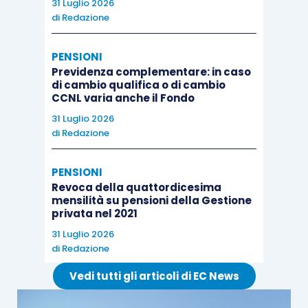
Per concludere, quindi, qualunque sia la vostra
31 Luglio 2026
di
Redazione
convinzione, riterrei quantomeno prudente
evitare di utilizzate la pratica dell’anticipo
PENSIONI
mensile del TFR, giacché vale sempre il detto
Previdenza complementare: in caso
“uomo avvisato mezzo salvato”.
di cambio qualifica o di cambio
CCNL varia anche il Fondo
31 Luglio 2026
di
Redazione
PENSIONI
Revoca della quattordicesima
mensilità su pensioni della Gestione
privata nel 2021
31 Luglio 2026
di
Redazione
Vedi tutti gli articoli di EC News