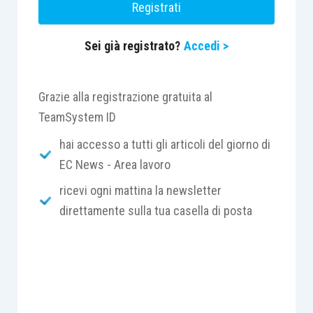
Registrati
la possibile applicazione della tassazione
separata alla Q.u.i.r. corrisposta nell’anno
Sei già registrato?
Accedi >
successivo a seguito del finanziamento
assistito.
Grazie alla registrazione gratuita al
TeamSystem ID
Le risposte sono state semplici e così
sintetizzabili:
hai accesso a tutti gli articoli del giorno di
EC News - Area lavoro
il periodo di corresponsione della Q.u.i.r.,
ricevi ogni mattina la newsletter
ossia l’anzianità di maturazione di detto
direttamente sulla tua casella di posta
Tfr, entra nel calcolo del denominatore
per il calcolo del reddito di riferimento;
non è possibile tassare con modalità
separata la Q.u.i.r. corrisposta nell’anno