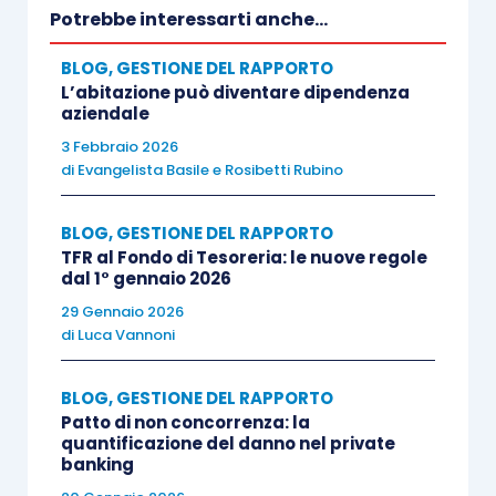
successivo a seguito dei tempi tecnici
Potrebbe interessarti anche...
(
rectius
normativi) per accedere al
BLOG
,
GESTIONE DEL RAPPORTO
finanziamento assistito.
L’abitazione può diventare dipendenza
aziendale
3 Febbraio 2026
Le risposte date dall’Agenzia delle Entrate
di
Evangelista Basile
e
Rosibetti Rubino
possono essere ritenute coerenti con l’intero
impianto normativo, alcune perplessità invece
BLOG
,
GESTIONE DEL RAPPORTO
sorgono in merito all’
iter
logico interpretativo non
TFR al Fondo di Tesoreria: le nuove regole
sempre lineare e adeguato alla soluzione del
dal 1° gennaio 2026
quesito.
29 Gennaio 2026
di
Luca Vannoni
Ciò che tuttavia lascia sgomenti è la modalità con
BLOG
,
GESTIONE DEL RAPPORTO
cui è stato pubblicizzato il parere, apparso sulla
Patto di non concorrenza: la
stampa specializzata, ma mai realmente
quantificazione del danno nel private
banking
formalizzato dall’Ente.