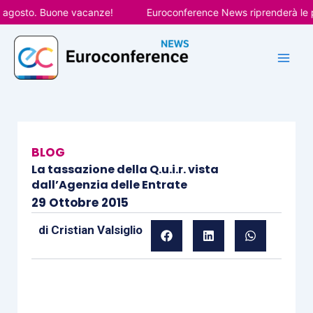
Vai
gosto. Buone vacanze!
Euroconference News riprenderà le pubbl
al
contenuto
BLOG
La tassazione della Q.u.i.r. vista
dall’Agenzia delle Entrate
29 Ottobre 2015
di
Cristian Valsiglio