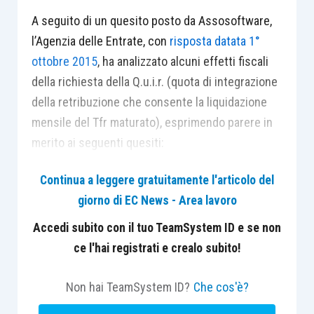
A seguito di un quesito posto da Assosoftware,
l’Agenzia delle Entrate, con
risposta datata 1°
ottobre 2015
, ha analizzato alcuni effetti fiscali
della richiesta della Q.u.i.r. (quota di integrazione
della retribuzione che consente la liquidazione
mensile del Tfr maturato), esprimendo parere in
merito ai seguenti quesiti:
Continua a leggere gratuitamente l'articolo del
il corretto calcolo dell’aliquota di
giorno di EC News - Area lavoro
tassazione del Tfr, in particolare
verificando se l’anzianità maturata nel
Accedi subito con il tuo TeamSystem ID e se non
periodo di corresponsione della Q.u.i.r.
ce l'hai registrati e crealo subito!
debba essere compresa nel calcolo del
reddito di riferimento;
Non hai TeamSystem ID?
Che cos'è?