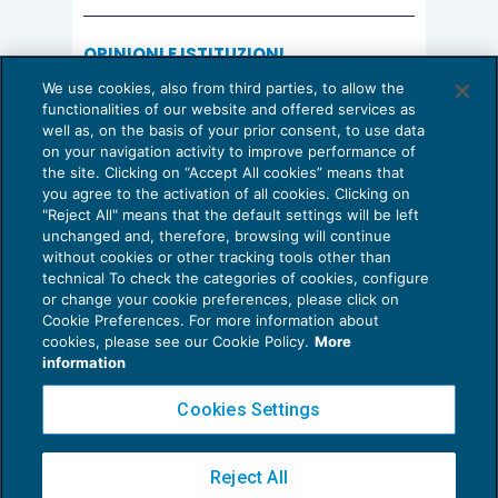
OPINIONI E ISTITUZIONI
Valorizzare il potenziale dello Studio:
We use cookies, also from third parties, to allow the
una riflessione sul futuro della
functionalities of our website and offered services as
consulenza del lavoro
well as, on the basis of your prior consent, to use data
on your navigation activity to improve performance of
15 Giugno 2026
the site. Clicking on “Accept All cookies” means that
di
Milena Montanari
you agree to the activation of all cookies. Clicking on
"Reject All" means that the default settings will be left
unchanged and, therefore, browsing will continue
without cookies or other tracking tools other than
technical To check the categories of cookies, configure
or change your cookie preferences, please click on
Cookie Preferences. For more information about
Privacy Policy
cookies, please see our Cookie Policy.
More
Cookie Policy
information
Euroconference NEWS è una testata registrata al Tribunale di Milano Reg. n. 8556/2026
Cookies Settings
Direttore responsabile Sandro Cerato
Copyright 2016 ©
Gruppo Euroconference S.p.A.
v2.32.2
Reject All
Piazza Luigi Einaudi, 10N01 - 20124 Milano - info@ecnews.it