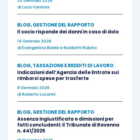
20 Gennaio 2026
di
Luca Vannoni
Si assiste sempre più a risposte inedite riferite a
casi specifici, ma di fatto interessanti, a tutti i
BLOG
,
GESTIONE DEL RAPPORTO
contribuenti, mai formalizzate in circolari e
Il socio risponde dei danni in caso di dolo
interpelli (si pensi alle risposte mai rese
14 Gennaio 2026
di
Evangelista Basile
e
Rosibetti Rubino
pubbliche in tema di piani di
welfare
aziendale).
BLOG
,
TASSAZIONE E REDDITI DI LAVORO
Ci si augura nel futuro che la nuova disciplina in
Indicazioni dell’Agenzia delle Entrate sui
materia di interpelli delineata dai decreti
rimborsi spese per trasferte
approvati dalla delega fiscale possa dare
8 Gennaio 2026
di
Roberto Lucarini
chiarezza in tal senso.
BLOG
,
GESTIONE DEL RAPPORTO
Assenza ingiustificata e dimissioni per
fatti concludenti: il Tribunale di Ravenna
n. 441/2025