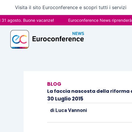
Vai
Visita il sito Euroconference e scopri tutti i servizi
al
contenuto
gosto. Buone vacanze!
Euroconference News riprenderà le pubb
BLOG
La faccia nascosta della riforma 
30 Luglio 2015
di
Luca Vannoni