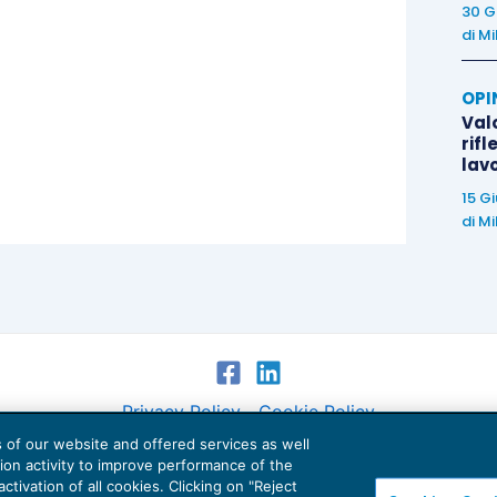
30 G
di
Mi
OPI
Valo
rifl
lav
15 G
di
Mi
Privacy Policy
Cookie Policy
es of our website and offered services as well
Euroconference NEWS è una testata registrata al Tribunale di Milano Reg. n. 8556/2026
tion activity to improve performance of the
Direttore responsabile Sandro Cerato
ctivation of all cookies. Clicking on "Reject