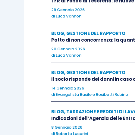
TFR al Fondo di Tesoreria: le nuove
29 Gennaio 2026
di
Luca Vannoni
BLOG
,
GESTIONE DEL RAPPORTO
Patto di non concorrenza: la quant
20 Gennaio 2026
di
Luca Vannoni
BLOG
,
GESTIONE DEL RAPPORTO
Il socio risponde dei danni in caso 
14 Gennaio 2026
di
Evangelista Basile
e
Rosibetti Rubino
BLOG
,
TASSAZIONE E REDDITI DI LA
Indicazioni dell’Agenzia delle Entr
8 Gennaio 2026
di
Roberto Lucarini