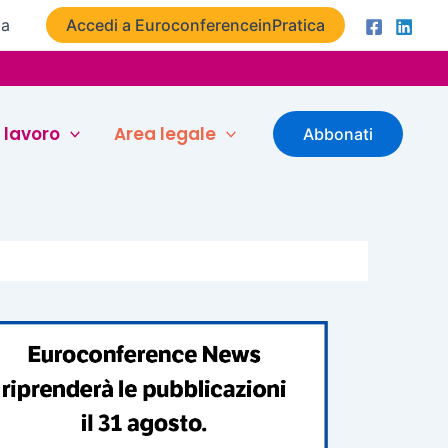
ta
Accedi a EuroconferenceinPratica
 lavoro
Area legale
Abbonati