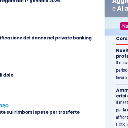
 regole dal 1° gennaio 2026
ificazione del danno nel private banking
Cors
Novi
prof
Il con
period
di dolo
lavoro
Ammo
crisi
Il mast
VORO
per la
ate sui rimborsi spese per trasferte
affront
CIGS, 