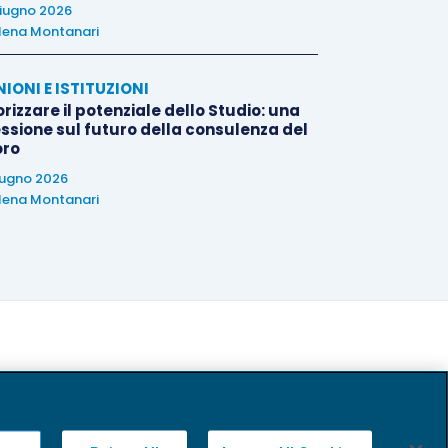
iugno 2026
lena Montanari
NIONI E ISTITUZIONI
rizzare il potenziale dello Studio: una
essione sul futuro della consulenza del
oro
iugno 2026
lena Montanari