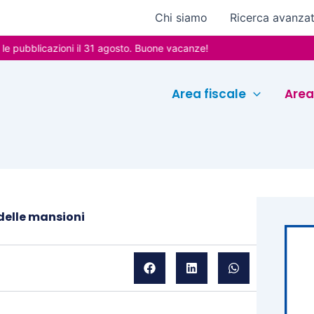
Chi siamo
Ricerca avanza
licazioni il 31 agosto. Buone vacanze!
Area fiscale
Area
delle mansioni