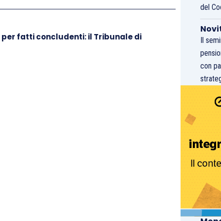
del Co
Novi
per fatti concludenti: il Tribunale di
Il sem
pensio
con pa
strateg