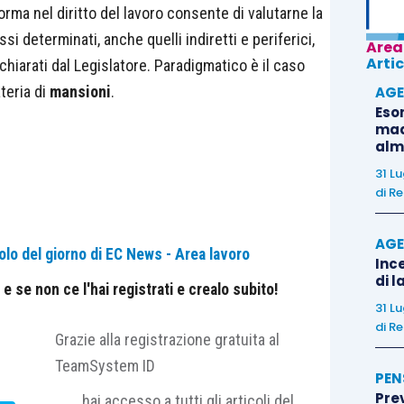
orma nel diritto del lavoro consente di valutarne la
ssi determinati, anche quelli indiretti e periferici,
Area
Artic
dichiarati dal Legislatore. Paradigmatico è il caso
teria di
mansioni
.
AGE
Eso
madr
alm
31 L
di
Re
AGE
olo del giorno di EC News - Area lavoro
Ince
di l
 se non ce l'hai registrati e crealo subito!
31 L
di
Re
Grazie alla registrazione gratuita al
TeamSystem ID
PEN
Pre
hai accesso a tutti gli articoli del