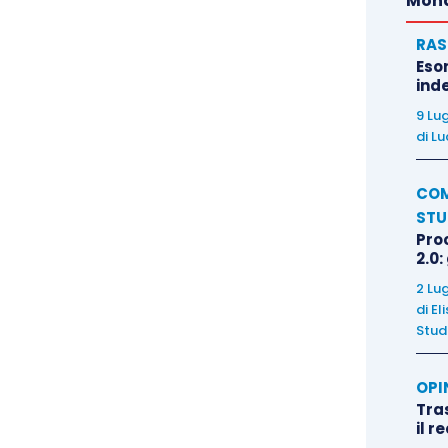
Mond
RAS
Eso
inde
9 Lu
di
Lu
COM
STU
Pro
2.0:
2 Lu
di
El
Stud
OPI
Tra
il r