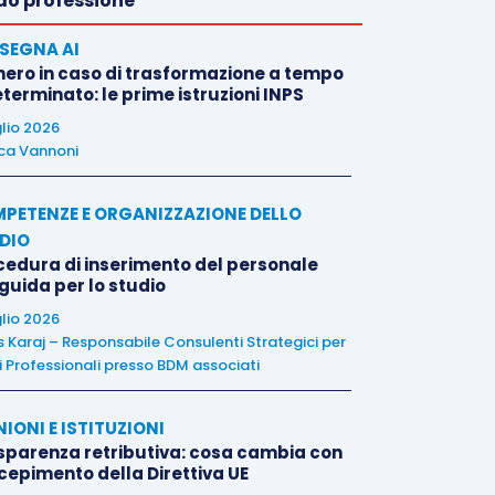
o professione
SEGNA AI
nero in caso di trasformazione a tempo
terminato: le prime istruzioni INPS
glio 2026
ca Vannoni
PETENZE E ORGANIZZAZIONE DELLO
DIO
cedura di inserimento del personale
 guida per lo studio
glio 2026
is Karaj – Responsabile Consulenti Strategici per
i Professionali presso BDM associati
NIONI E ISTITUZIONI
sparenza retributiva: cosa cambia con
ecepimento della Direttiva UE