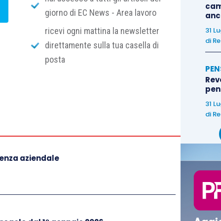
cam
giorno di EC News - Area lavoro
anc
ricevi ogni mattina la newsletter
31 L
di
Re
direttamente sulla tua casella di
posta
PEN
Rev
pens
31 L
di
Re
denza aziendale