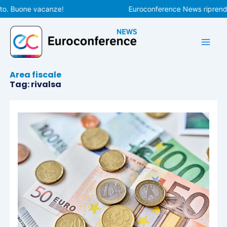
Vai
uone vacanze!
Euroconference News riprenderà le p
al
contenuto
Area fiscale
Tag: rivalsa