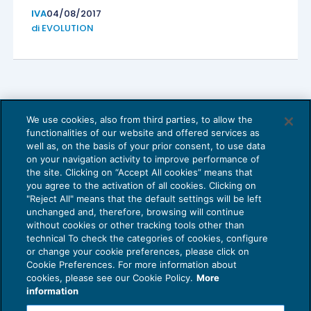
IVA
04/08/2017
di
EVOLUTION
We use cookies, also from third parties, to allow the
functionalities of our website and offered services as
well as, on the basis of your prior consent, to use data
on your navigation activity to improve performance of
the site. Clicking on “Accept All cookies” means that
you agree to the activation of all cookies. Clicking on
"Reject All" means that the default settings will be left
unchanged and, therefore, browsing will continue
without cookies or other tracking tools other than
technical To check the categories of cookies, configure
or change your cookie preferences, please click on
Cookie Preferences. For more information about
cookies, please see our Cookie Policy.
More
Iva pagata a seguito di accertamento e
information
split payment