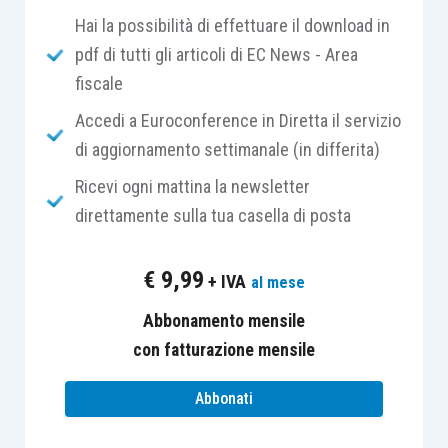
Hai la possibilità di effettuare il download in
tale norma non è compatibile con la direttiva
pdf di tutti gli articoli di EC News - Area
europea, e quindi deve essere disapplicata;
fiscale
infatti, posto
che nel momento in cui per una
cessione di beni o per una prestazione di
Accedi a Euroconference in Diretta il servizio
servizi è chiesto un corrispettivo, tale
di aggiornamento settimanale (in differita)
operazione deve essere qualificata come
Ricevi ogni mattina la newsletter
“onerosa”
, indipendentemente dal fatto che tale
direttamente sulla tua casella di posta
corrispettivo sia superiore, uguale o inferiore al
prezzo di costo;
una volta qualificata
€
9,99
+ IVA
al mese
l’operazione come onerosa, l’Iva dovuta deve
essere determinata sulla base del corrispettivo
Abbonamento mensile
pattuito
.
con fatturazione mensile
Abbonati
Passiamo alle
operazioni gratuite
.