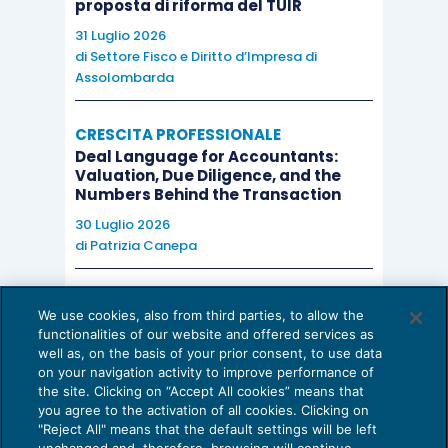
proposta di riforma del TUIR
31 Luglio 2026
di
Settore Fisco e Diritto d’Impresa di
Assolombarda
CRESCITA PROFESSIONALE
Deal Language for Accountants:
Valuation, Due Diligence, and the
Numbers Behind the Transaction
30 Luglio 2026
di
Patrizia Canepa
AI E DIGITALIZZAZIONE
We use cookies, also from third parties, to allow the
EU AI Act e studi professionali: le
functionalities of our website and offered services as
scadenze concrete
well as, on the basis of your prior consent, to use data
on your navigation activity to improve performance of
27 Luglio 2026
the site. Clicking on “Accept All cookies” means that
di
Diego Barberi
e
Stefano Dovier
you agree to the activation of all cookies. Clicking on
"Reject All" means that the default settings will be left