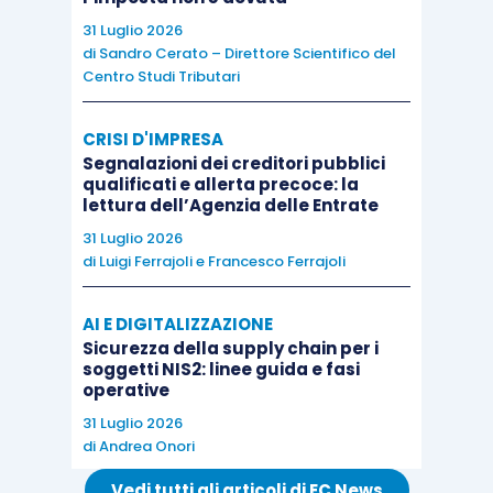
Infatti, la Commissione ricorda che – secondo gli
31 Luglio 2026
insegnamenti della Corte di Giustizia Europea –
di
Sandro Cerato – Direttore Scientifico del
una operazione va considerata onerosa quando
Centro Studi Tributari
c’è una correlazione tra la cessione di beni o la
prestazione di servizi ed il corrispettivo
CRISI D'IMPRESA
Segnalazioni dei creditori pubblici
incassato, essendo ininfluente che quest’ultimo
qualificati e allerta precoce: la
sia superiore, uguale o inferiore al prezzo di
lettura dell’Agenzia delle Entrate
costo.
31 Luglio 2026
di
Luigi Ferrajoli
e
Francesco Ferrajoli
Anche in tali situazioni, tuttavia
, lo scrivente
AI E DIGITALIZZAZIONE
ritiene che si possa continuare ad operare come
Sicurezza della supply chain per i
si è sempre fatto, e fatturare al cliente
soggetti NIS2: linee guida e fasi
operative
imponibile più Iva, e chiedere il pagamento del
31 Luglio 2026
solo importo dell’imposta
; in fin dei conti è la
di
Andrea Onori
stessa Agenzia delle Entrate che – nei propri
interpelli – precisa di non adeguarsi a risposte
Vedi tutti gli articoli di EC News