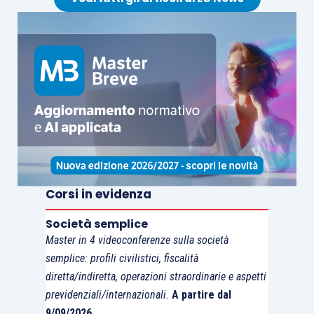
fornite dalla Commissione Europea in quanto non
vincolanti, e in altri casi decide di iniziare
contenziosi milionari per opinioni diverse da
quelle della Commissione (caso Facebook).
Corsi in evidenza
Società semplice
Master in 4 videoconferenze sulla società
semplice: profili civilistici, fiscalità
diretta/indiretta, operazioni straordinarie e aspetti
previdenziali/internazionali.
A partire dal
9/09/2026