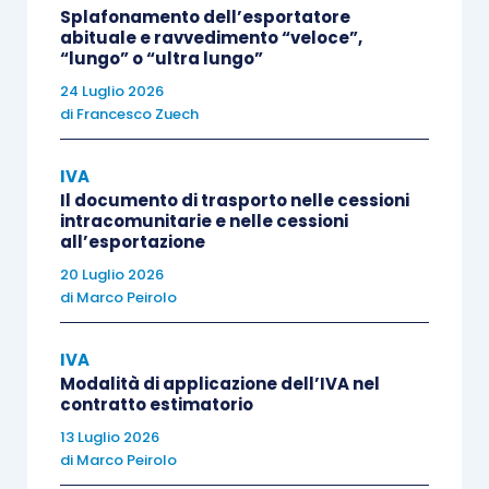
ha pagato.
Splafonamento dell’esportatore
abituale e ravvedimento “veloce”,
“lungo” o “ultra lungo”
Ricordiamo che nei
Working paper
la
24 Luglio 2026
Commissione Europea esprime la propria
di
Francesco Zuech
opinione
, e se gli stessi non si trasformano in
“linee guida”, significa che le opinioni della
IVA
Commissione Europea non sono condivise da una
Il documento di trasporto nelle cessioni
intracomunitarie e nelle cessioni
maggioranza significativa degli Stati membri. In
all’esportazione
questo caso, quindi,
nelle cessioni gratuite
20 Luglio 2026
senza rivalsa sembra opportuno seguire la
di
Marco Peirolo
prassi fin qui adottata, ed autofatturare le
stesse
.
IVA
Modalità di applicazione dell’IVA nel
contratto estimatorio
Tuttavia, può essere interessante analizzare altri
13 Luglio 2026
punti di vista, rispetto a quelli
di
Marco Peirolo
dell’Amministrazione finanziaria italiana, che