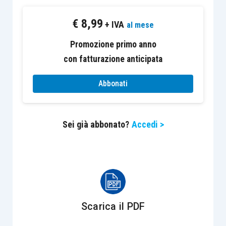
In Italia la norma prevede che nel caso di cessioni
€
8,99
gratuite di beni che formano oggetto dell’attività
+ IVA
al mese
propria dell’impresa, sia dovuta l’Iva, e sia
Promozione primo anno
possibile esercitare la rivalsa
(chiedere al
con fatturazione anticipata
destinatario il pagamento dell’IVA) oppure non
esercitare la stessa; in questo secondo caso, in
Abbonati
genere, l’Iva viene assolta
emettendo una
autofattura
.
Sei già abbonato?
Accedi >
In un
Working paper
della Commissione Europea
del 2016
(il numero 899), la Commissione
Europea espresse due opinioni riguardo alle
cessioni gratuite effettuate a destinatari
che
sono soggetti passivi Iva; in un primo scenario si
Scarica il PDF
ritiene che sia in ogni caso
obbligatorio