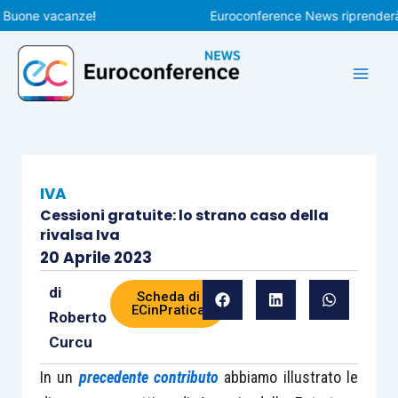
Vai
one vacanze!
Euroconference News riprenderà le pu
al
contenuto
IVA
Cessioni gratuite: lo strano caso della
rivalsa Iva
20 Aprile 2023
di
Scheda di
ECinPratica
Roberto
Curcu
In un
precedente contributo
abbiamo illustrato le