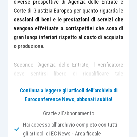
diverse prospettive di Agenzia delle Entrate e
Corte di Giustizia Europea per quanto riguarda le
cessioni di beni e le prestazioni di servizi che
vengono effettuate a corrispettivi che sono di
gran lunga inferiori rispetto al costo di acquisto
o produzione
.
Secondo l’Agenzia delle Entrate, il verificatore
deve sentirsi libero di riqualificare tale
operazione come gratuita, e contestare che non
Continua a leggere gli articoli dell’archivio di
è stata applicata l’Iva sul prezzo di costo di tale
Euroconference News, abbonati subito!
operazione.
Grazie all'abbonamento
La Corte di Giustizia Europea, invece, che ha
Hai accesso all'archivio completo con tutti
giudicato una norma che imponeva ai verificatori
gli articoli di EC News - Area fiscale
di comportarsi in tale maniera, ha statuito che