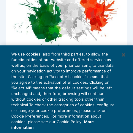
We use cookies, also from third parties, to allow the
Country-by-Country Reporting
functionalities of our website and offered services as
FISCALITÀ INTERNAZIONALE
15/09/2017
well as, on the basis of your prior consent, to use data
di
EVOLUTION
on your navigation activity to improve performance of
the site. Clicking on “Accept All cookies” means that
you agree to the activation of all cookies. Clicking on
"Reject All" means that the default settings will be left
unchanged and, therefore, browsing will continue
without cookies or other tracking tools other than
technical To check the categories of cookies, configure
or change your cookie preferences, please click on
Cookie Preferences. For more information about
Privacy Policy
cookies, please see our Cookie Policy.
More
Cookie Policy
information