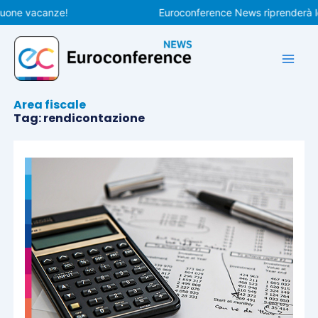
Vai
 vacanze!
Euroconference News riprenderà le pubb
al
contenuto
Area fiscale
Tag: rendicontazione