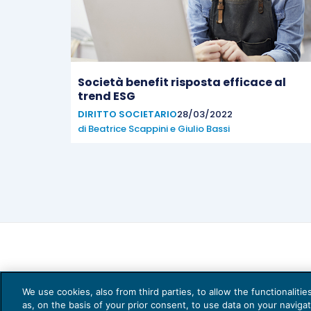
Società benefit risposta efficace al
trend ESG
DIRITTO SOCIETARIO
28/03/2022
di
Beatrice Scappini
e
Giulio Bassi
We use cookies, also from third parties, to allow the functionaliti
as, on the basis of your prior consent, to use data on your naviga