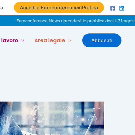
ta
Accedi a EuroconferenceinPratica
Euroconference News riprenderà le pubblicazioni il 31 agosto. B
 lavoro
Area legale
Abbonati