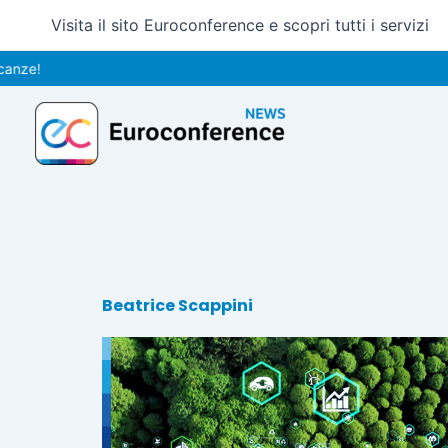
Vai
Visita il sito Euroconference e scopri tutti i servizi
al
contenuto
!
Beatrice Scappini