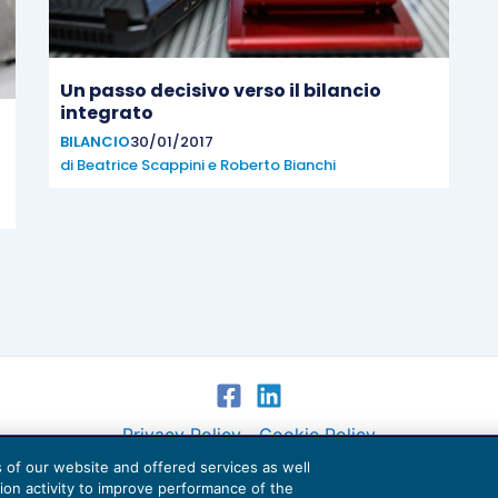
Un passo decisivo verso il bilancio
integrato
BILANCIO
30/01/2017
di
Beatrice Scappini
e
Roberto Bianchi
Privacy Policy
Cookie Policy
es of our website and offered services as well
Euroconference NEWS è una testata registrata al Tribunale di Milano Reg. n. 8556/2026
tion activity to improve performance of the