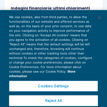
Indagini finanziarie: ultimi chiarimenti
ACCERTAMENTO
07/02/2017
We use cookies, also from third parties, to allow the
di
Lucia Recchioni – Comitato Scientifico Master Breve
functionalities of our website and offered services as
365
well as, on the basis of your prior consent, to use data
on your navigation activity to improve performance of
the site. Clicking on “Accept All cookies” means that
you agree to the activation of all cookies. Clicking on
"Reject All" means that the default settings will be left
1
2
3
4
unchanged and, therefore, browsing will continue
without cookies or other tracking tools other than
technical To check the categories of cookies, configure
or change your cookie preferences, please click on
Cookie Preferences. For more information about
Privacy Policy
cookies, please see our Cookie Policy.
More
Cookie Policy
information
Euroconference NEWS è una testata registrata al Tribunale di Milano Reg. n. 8556/2026
Cookies Settings
Direttore responsabile Sandro Cerato
Copyright 2016 ©
Gruppo Euroconference S.p.A.
v2.32.4
Reject All
Piazza Luigi Einaudi, 10N01 - 20124 Milano - info@ecnews.it