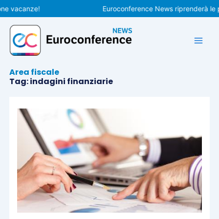
Vai
canze!
Euroconference News riprenderà le pubblic
al
contenuto
Area fiscale
Tag: indagini finanziarie
Pagina
Pagina
Pagina
Pagina