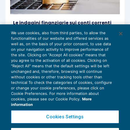
Le indagini finanziarie sui conti correnti
intestati a terzi
We use cookies, also from third parties, to allow the
ACCERTAMENTO
11/10/2019
functionalities of our website and offered services as
di
Angelo Ginex
well as, on the basis of your prior consent, to use data
on your navigation activity to improve performance of
the site. Clicking on “Accept All cookies” means that
you agree to the activation of all cookies. Clicking on
"Reject All" means that the default settings will be left
1
2
3
4
unchanged and, therefore, browsing will continue
without cookies or other tracking tools other than
technical To check the categories of cookies, configure
or change your cookie preferences, please click on
Cookie Preferences. For more information about
Privacy Policy
cookies, please see our Cookie Policy.
More
Cookie Policy
information
Euroconference NEWS è una testata registrata al Tribunale di Milano Reg. n. 8556/2026
Cookies Settings
Direttore responsabile Sandro Cerato
Copyright 2016 ©
Gruppo Euroconference S.p.A.
v2.32.4