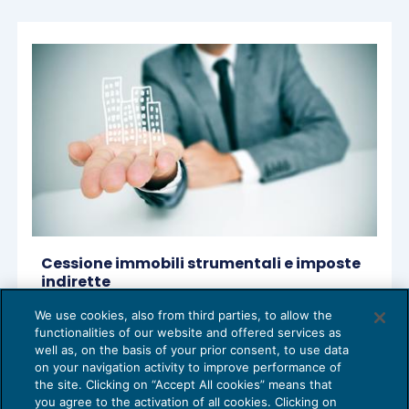
Cessione immobili strumentali e imposte
indirette
IVA
30/04/2018
We use cookies, also from third parties, to allow the
di
Sandro Cerato – Direttore Scientifico del Centro
functionalities of our website and offered services as
Studi Tributari
well as, on the basis of your prior consent, to use data
on your navigation activity to improve performance of
the site. Clicking on “Accept All cookies” means that
you agree to the activation of all cookies. Clicking on