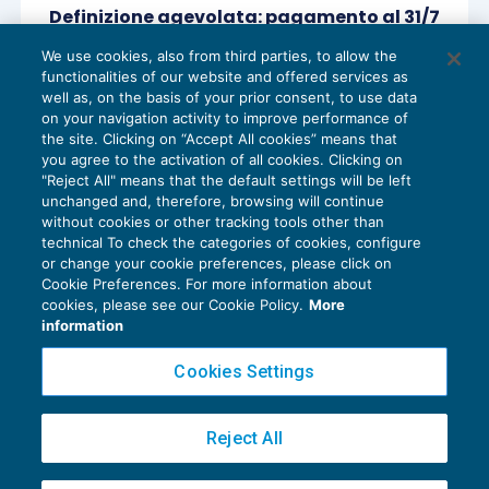
Definizione agevolata: pagamento al 31/7
e segnalazione anomalie
We use cookies, also from third parties, to allow the
RISCOSSIONE
28/06/2017
functionalities of our website and offered services as
di
Raffaele Pellino
well as, on the basis of your prior consent, to use data
on your navigation activity to improve performance of
the site. Clicking on “Accept All cookies” means that
you agree to the activation of all cookies. Clicking on
"Reject All" means that the default settings will be left
1
2
3
unchanged and, therefore, browsing will continue
without cookies or other tracking tools other than
technical To check the categories of cookies, configure
or change your cookie preferences, please click on
Cookie Preferences. For more information about
Privacy Policy
cookies, please see our Cookie Policy.
More
Cookie Policy
information
Euroconference NEWS è una testata registrata al Tribunale di Milano Reg. n. 8556/2026
Cookies Settings
Direttore responsabile Sandro Cerato
Copyright 2016 ©
Gruppo Euroconference S.p.A.
v2.32.4
Reject All
Piazza Luigi Einaudi, 10N01 - 20124 Milano - info@ecnews.it
Capitale Sociale € 300.000,00 i.v. C.F. P.IVA Iscrizione Registro Imprese di Milano