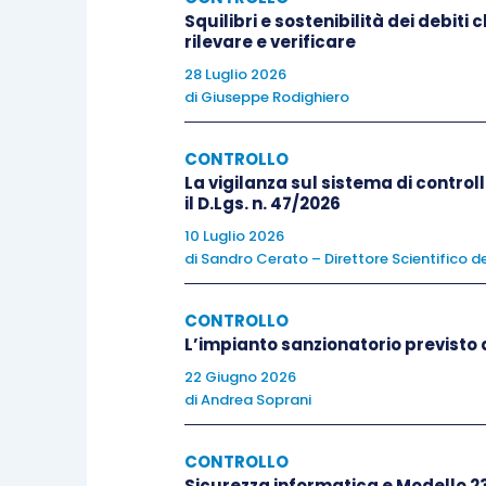
Squilibri e sostenibilità dei debiti
rilevare e verificare
All’azione di responsabilità contro i
28 Luglio 2026
di
Giuseppe Rodighiero
sindaci si applicano, in quanto
compatibili, le disposizioni degli artic
CONTROLLO
2393, 2393-bis, 2394, 2394-bis e 239
La vigilanza sul sistema di controll
il D.Lgs. n. 47/2026
10 Luglio 2026
di
Sandro Cerato – Direttore Scientifico de
CONTROLLO
L’impianto sanzionatorio previsto d
22 Giugno 2026
di
Andrea Soprani
Le modifiche consistono, quindi, nel
nell’aggiunta di un
comma finale
che f
CONTROLLO
Sicurezza informatica e Modello 2