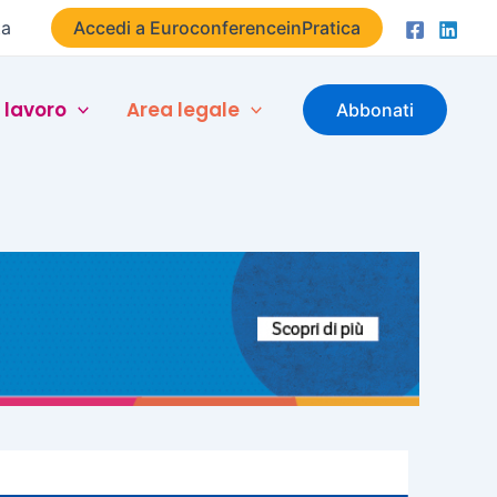
ta
Accedi a EuroconferenceinPratica
 lavoro
Area legale
Abbonati