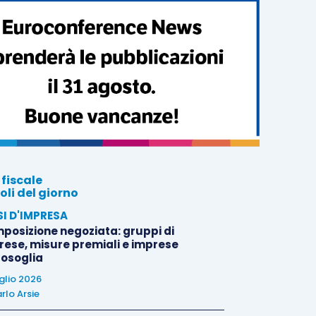
 fiscale
oli del giorno
SI D'IMPRESA
posizione negoziata: gruppi di
rese, misure premiali e imprese
tosoglia
uglio 2026
rlo Arsie