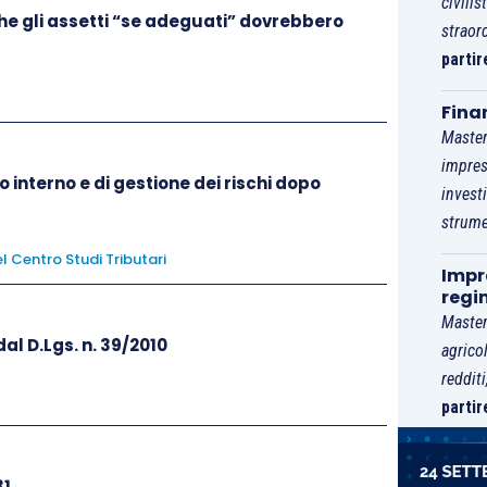
civilis
dieci volte il compenso.
 che gli assetti “se adeguati” dovrebbero
straor
partir
Fina
Invariato
oli
Master
impres
5.
o interno e di gestione dei rischi dopo
invest
strume
L’azione di responsabilità verso i sindaci
si prescrive nel termine di cinque anni dal
l Centro Studi Tributari
Impre
deposito della relazione di cui all’articolo
regi
2429 relativa all’esercizio in cui si è
Master
al D.Lgs. n. 39/2010
agrico
verificato il danno.
reddit
partir
la completa
sostituzione del secondo comma
e
issa un
termine di prescrizione
all’esercizio della
31