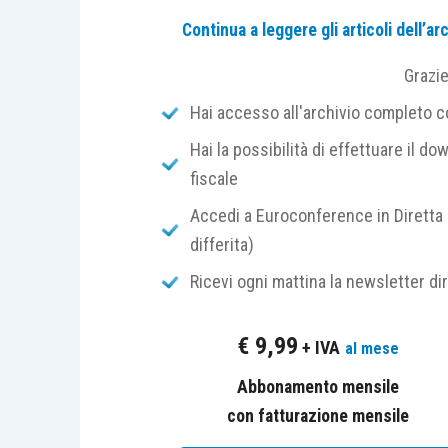
Il provvedimento si compone di
un unic
Continua a leggere gli articoli dell’
dell’
articolo 2407, cod. civ.
, in materia
mette a
confronto
il testo vigente con 
Grazi
Camera dei deputati.
Hai accesso all'archivio completo con
Hai la possibilità di effettuare il dow
Testo vigente
fiscale
Accedi a Euroconference in Diretta 
I sindaci devono adempiere i loro dov
differita)
con la professionalità e la diligenza
richieste dalla natura dell’incarico; s
Ricevi ogni mattina la newsletter di
responsabili della verità delle loro
attestazioni e devono conservare il
€
9,99
+ IVA
al mese
segreto sui fatti e sui documenti di c
Abbonamento mensile
hanno conoscenza per ragione del lo
con fatturazione mensile
ufficio.