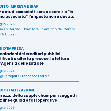
DITO IMPRESA E IRAP
 e studi associati: senza esercizio “in
ma associata” l’imposta non è dovuta
uglio 2026
ndro Cerato – Direttore Scientifico del Centro
 Tributari
SI D'IMPRESA
alazioni dei creditori pubblici
ificati e allerta precoce: la lettura
l’Agenzia delle Entrate
uglio 2026
igi Ferrajoli
e
Francesco Ferrajoli
E DIGITALIZZAZIONE
rezza della supply chain per i soggetti
: linee guida e fasi operative
uglio 2026