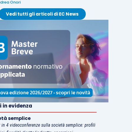
drea Onori
Vedi tutti gli articoli di EC News
i in evidenza
età semplice
 in 4 videoconferenze sulla società semplice: profili