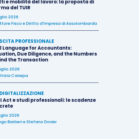
tti e mobilità del lavoro: la proposta di
orma del TUIR
uglio 2026
ttore Fisco e Diritto d’Impresa di Assolombarda
SCITA PROFESSIONALE
l Language for Accountants:
uation, Due Diligence, and the Numbers
ind the Transaction
uglio 2026
trizia Canepa
E DIGITALIZZAZIONE
I Act e studi professionali: le scadenze
crete
uglio 2026
ego Barberi
e
Stefano Dovier