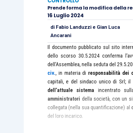
CONTROLLO
Prende forma la modifica della re
16 Luglio 2024
di
Fabio Landuzzi
e
Gian Luca
Ancarani
Il documento pubblicato sul sito inter
dello scorso 30.5.2024 conferma l’a
dell’Assemblea, nella seduta del 29.5.2
civ.
, in materia di
responsabilità dei 
capitali, e del sindaco unico di Srl; i
dell’attuale sistema
incentrato sul
amministratori
della società, con un s
collegata (nella sua quantificazione) al
del loro incarico.