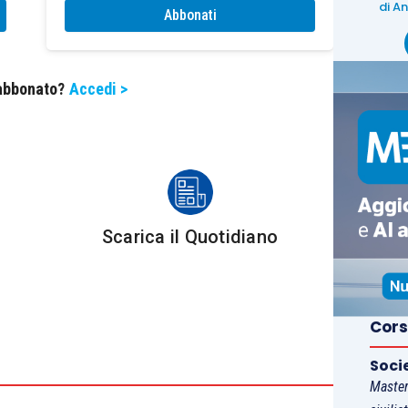
di
An
Abbonati
Al di fuori delle ipotesi in cui hanno agito
con dolo, anche nei casi in cui la
revisione legale è esercitata da collegio
 abbonato?
Accedi >
sindacale a norma dell’articolo 2409-bis,
secondo comma, i sindaci che violano i
propri doveri sono responsabili per i
danni cagionati alla società che ha
non
conferito l’incarico, ai suoi soci, ai
o
creditori e ai terzi nei limiti di un multiplo
Scarica il Quotidiano
del compenso annuo percepito, secondo
i seguenti scaglioni: per i compensi fino
a 10.000 euro, quindici volte il
Cors
compenso; per i compensi da 10.000 a
Soci
50.000 euro, dodici volte il compenso;
Master
per i compensi maggiori di 50.000 euro,