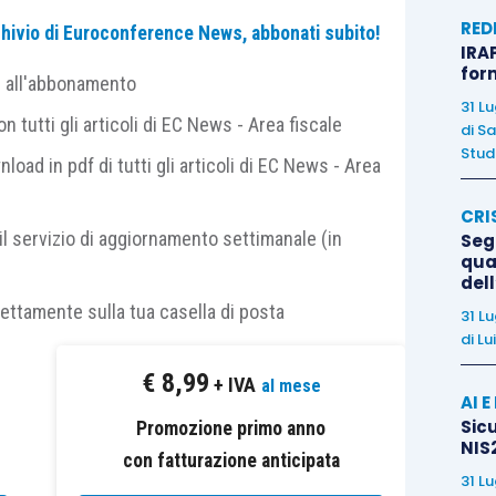
o articolo,
che è diretto a sostituire l’attuale testo
RED
archivio di Euroconference News, abbonati subito!
 di
responsabilità dei sindaci
. La Tavola che segue
IRAP
quello novellato, alla luce di quanto approvato dalla
for
e all'abbonamento
31 L
 tutti gli articoli di EC News - Area fiscale
di
Sa
Studi
nload in pdf di tutti gli articoli di EC News - Area
Testo post riforma
CRI
il servizio di aggiornamento settimanale (in
Segn
eri
qual
del
ono
rettamente sulla tua casella di posta
31 L
di
Lu
Invariato
€
8,99
+ IVA
al mese
ui
AI 
Sicu
Promozione primo anno
ro
NIS2
con fatturazione anticipata
31 L