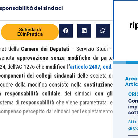
sponsabilità dei sindaci
Scheda di
ECinPratica
net della
Camera dei Deputati
– Servizio Studi –
vvenuta
approvazione senza modifiche
da parte
024, dell’AC 1276 che
modifica l’
articolo 2407, cod.
componenti dei collegi sindacali
delle società di
Area
Artic
l cuore della modifica consiste nella
sostituzione
la
responsabilità solidale
dei sindaci
con gli
CRI
Com
istema di
responsabilità
che viene parametrata e
imp
compenso percepito
dai sindaci per l’espletamento
sot
31 L
di
Ca