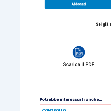
Abbonati
Sei già
Essi sono responsabili solidalmente
con gli amministratori per i fatti o le
omissioni di questi, quando il danno 
si sarebbe prodotto se essi avesser
Scarica il PDF
vigilato in conformità degli obblighi
della loro carica.
Potrebbe interessarti anche...
CONTROLLO