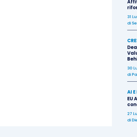
Affi
arebbe prodotto
se essi avessero vigilato secondo
rif
assolto.
31 L
di
Se
rompente (rispetto al sistema attuale), poiché il
CRE
sindaci – anche ove incaricati della revisione legale
Dea
dolo, per una loro
condotta commissiva o omissiva
Val
Beh
 nei confronti della società, dei soci, dei creditori e
30 L
 proporzionale al compenso annuo percepito
dal
di
Pa
AI 
.
,
non modifica,
quindi, i
presupposti di innesco
EU A
con
ì come indicati al
comma 1,
in termini di c.d.
27 L
ndo si tratta dell’adempimento ai
doveri previsti
di
Di
stazioni e della conservazione del segreto sui fatti e
, rimuovendo l’assai più pericolosa forma di c.d.