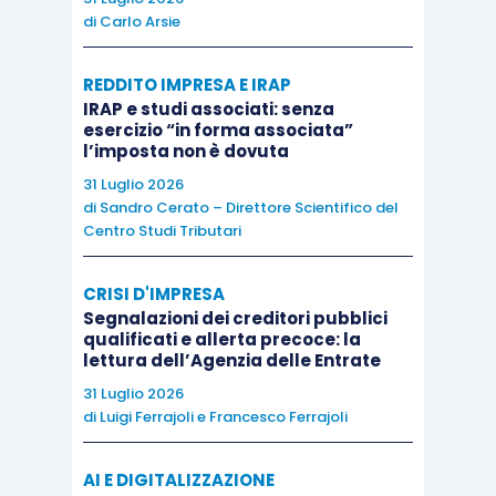
ragionevolmente sostanziarsi in
procedure di
di
Carlo Arsie
validità riguardo alla documentazione
.
REDDITO IMPRESA E IRAP
Per quanto concerne la
natura e l’ampiezza
IRAP e studi associati: senza
esercizio “in forma associata”
degli elementi probativi
da acquisire da parte del
l’imposta non è dovuta
revisore, le procedure più comunemente
31 Luglio 2026
utilizzate potranno consistere nella
ispezione
di
Sandro Cerato – Direttore Scientifico del
Centro Studi Tributari
delle registrazioni
e dei documenti tenuti dal
fornitore di servizi e nell’acquisizione delle
CRISI D'IMPRESA
conferme dal fornitore di servizi
in merito ai
Segnalazioni dei creditori pubblici
saldi e alle operazioni.
qualificati e allerta precoce: la
lettura dell’Agenzia delle Entrate
31 Luglio 2026
È pur vero che
le informazioni acquisite
di
Luigi Ferrajoli
e
Francesco Ferrajoli
mediante le conferme
avute dal fornitore di
servizi rappresentano una dichiarazione
di
AI E DIGITALIZZAZIONE
quanto già è riflesso nelle registrazioni tenute