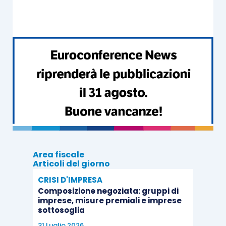
bilancio stesso.
Non di rado, le prestazioni rese dal fornitore
esterno, che sia un professionista o un centro di
elaborazioni contabile, sono quasi
interamente
sostitutive del sistema di controllo interno
dell’impresa; in questa circostanza, la
tipologia di
controlli del revisore
potrà sostanziarsi
maggiormente in termini di
procedure di
conformità
sullo stesso fornitore di servizi.
Area fiscale
Articoli del giorno
Quando, invece, le prestazioni del fornitore
CRISI D'IMPRESA
esterno
non sono interamente sostitutive del
Composizione negoziata: gruppi di
imprese, misure premiali e imprese
sistema di controllo interno dell’impresa
, le
sottosoglia
procedure di revisione potranno più
31 Luglio 2026