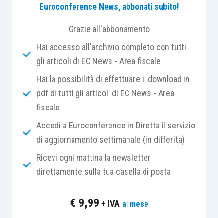
servizio di tenuta della contabilità
,
Euroconference News, abbonati subito!
considerando la
dimensione aziendale
, la
Grazie all'abbonamento
complessità
delle operazioni svolte e la
natura
Hai accesso all'archivio completo con tutti
dei rapporti
fra le parti.
gli articoli di EC News - Area fiscale
In concreto, in tali circostanze, il revisore è
Hai la possibilità di effettuare il download in
chiamato prima di tutto a esaminare e
pdf di tutti gli articoli di EC News - Area
comprendere quali sono i
termini contrattuali
in
fiscale
forza dei quali
il fornitore esterno presta servizi
Accedi a Euroconference in Diretta il servizio
contabili
all’impresa e, quindi, definire il
di aggiornamento settimanale (in differita)
perimetro dei
contenuti di tali servizi
. Peraltro,
Ricevi ogni mattina la newsletter
in concreto, avvalersi dei servizi contabili di un
direttamente sulla tua casella di posta
professionista accreditato potrebbe, in ultima
analisi, essere anche un
fattore di riduzione
del
€
9,99
+ IVA
al mese
rischio di errori significativi
, soprattutto per