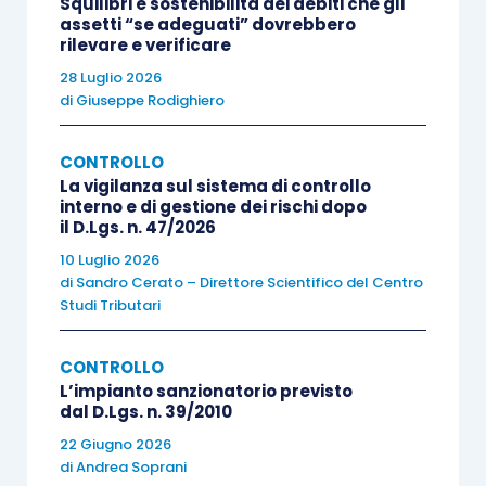
Squilibri e sostenibilità dei debiti che gli
professionisti alcuni
modelli resi disponibili
in
assetti “se adeguati” dovrebbero
allegato al
Documento del CNDCEC
dedicato alla
rilevare e verificare
revisione legale delle
nano imprese
, come ad
28 Luglio 2026
di
Giuseppe Rodighiero
esempio:
CONTROLLO
la
lettera di attestazione
;
La vigilanza sul sistema di controllo
un
questionario
per la comprensione dei
interno e di gestione dei rischi dopo
il D.Lgs. n. 47/2026
servizi prestati dal fornitore di servizi;
10 Luglio 2026
la traccia del
memorandum sugli esiti del
di
Sandro Cerato – Direttore Scientifico del Centro
lavoro
svolto;
Studi Tributari
la
lettera d’incarico
professionale per i
servizi contabili.
CONTROLLO
L’impianto sanzionatorio previsto
dal D.Lgs. n. 39/2010
In simili circostanze, il revisore è chiamato in
22 Giugno 2026
modo particolare a:
di
Andrea Soprani