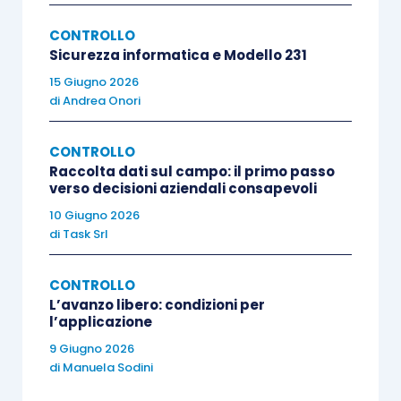
comprendere la
natura
e la
rilevanza dei
CONTROLLO
servizi
esternalizzati, il loro
impatto sul
Sicurezza informatica e Modello 231
sistema di controllo
interno dell’impresa
15 Giugno 2026
di
Andrea Onori
per poter individuare e valutare il rischio
di errori significativi;
CONTROLLO
definire e svolgere delle
idonee
Raccolta dati sul campo: il primo passo
procedure di revisione.
verso decisioni aziendali consapevoli
10 Giugno 2026
L’affidamento a un
provider esterno dei servizi
di
Task Srl
contabili
ha, infatti, un impatto su come le
operazioni di gestione sono rilevate nelle
CONTROLLO
L’avanzo libero: condizioni per
scritture contabili
e, quindi,
espresse nel
l’applicazione
bilancio d’esercizio
, e su come in generale le
9 Giugno 2026
informazioni qualitative afferenti al bilancio
sono
di
Manuela Sodini
elaborate
e, infine,
riflesse nei documenti del