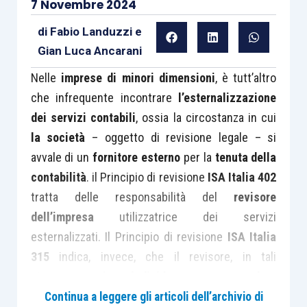
7 Novembre 2024
di
Fabio Landuzzi
e
Gian Luca Ancarani
Nelle
imprese di minori dimensioni
, è tutt’altro
che infrequente incontrare
l’esternalizzazione
dei servizi contabili
, ossia la circostanza in cui
la società
– oggetto di revisione legale – si
avvale di un
fornitore esterno
per la
tenuta della
contabilità
. il Principio di revisione
ISA Italia 402
tratta delle responsabilità del
revisore
dell’impresa
utilizzatrice dei servizi
esternalizzati. Il Principio di revisione
ISA Italia
315
indica, invece, che il revisore, in tali
circostanze, deve
individuare e comprendere
con quali modalità l’impresa esternalizza il
Continua a leggere gli articoli dell’archivio di