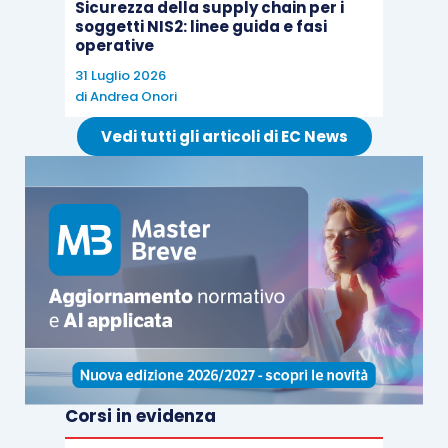
Sicurezza della supply chain per i
soggetti NIS2: linee guida e fasi
dallo stesso fornitore
. Pertanto, da sole, queste
operative
conferme
non rappresenterebbero degli
31 Luglio 2026
elementi probativi sufficienti
, così che il
di
Andrea Onori
revisore potrà valutare
altre procedure di
Vedi tutti gli articoli di EC News
conferma
come pure, ad esempio, lo svolgimento
di procedure di
analisi comparativa
.
Un aspetto molto importante ricade, infine, su
chi
deve fornire le informazioni al revisore
durante
lo svolgimento delle procedure di revisione. In
prima battuta, il
revisore si rivolgerà al
personale dedicato del fornitore esterno,
ogni
qualvolta dovrà effettuare le procedure di
revisione, pur non venendo meno la
Corsi in evidenza
responsabilità della direzione dell’impresa