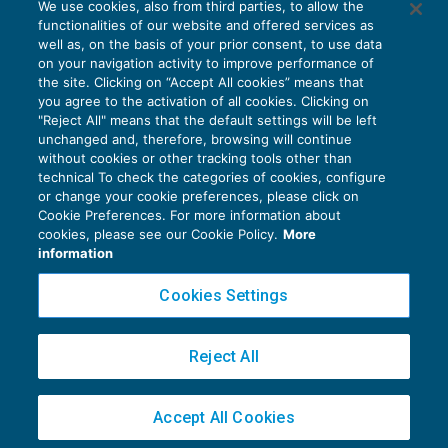
We use cookies, also from third parties, to allow the
EU AI Act e studi professionali: le
functionalities of our website and offered services as
scadenze concrete
well as, on the basis of your prior consent, to use data
on your navigation activity to improve performance of
27 Luglio 2026
the site. Clicking on “Accept All cookies” means that
di
Diego Barberi
e
Stefano Dovier
you agree to the activation of all cookies. Clicking on
"Reject All" means that the default settings will be left
unchanged and, therefore, browsing will continue
without cookies or other tracking tools other than
technical To check the categories of cookies, configure
or change your cookie preferences, please click on
Cookie Preferences. For more information about
Privacy Policy
cookies, please see our Cookie Policy.
More
Cookie Policy
information
Euroconference NEWS è una testata registrata al Tribunale di Milano Reg. n. 8556/2026
Cookies Settings
Direttore responsabile Sandro Cerato
Copyright 2016 ©
Gruppo Euroconference S.p.A.
v2.32.1
Reject All
Piazza Luigi Einaudi, 10N01 - 20124 Milano - info@ecnews.it
Capitale Sociale € 300.000,00 i.v. C.F. P.IVA Iscrizione Registro Imprese di Milano
Accept All Cookies
02776120236