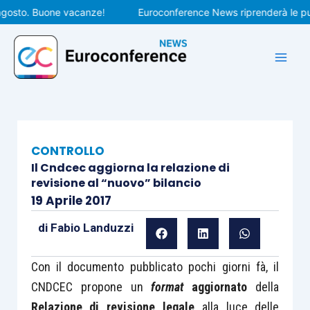
Vai
to. Buone vacanze!
Euroconference News riprenderà le pubblic
al
contenuto
CONTROLLO
Il Cndcec aggiorna la relazione di
revisione al “nuovo” bilancio
19 Aprile 2017
di
Fabio Landuzzi
Con il documento pubblicato pochi giorni fà, il
CNDCEC propone un
format
aggiornato
della
Relazione di revisione legale
alla luce delle