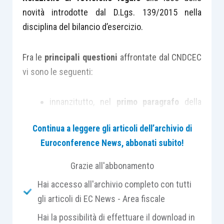
novità introdotte dal D.Lgs. 139/2015 nella
disciplina del bilancio d’esercizio.
Fra le
principali questioni
affrontate dal CNDCEC
vi sono le seguenti:
innanzitutto, nel
primo paragrafo
della
Relazione, laddove si identificano i
Continua a leggere gli articoli dell’archivio di
documenti che compongono il fascicolo
Euroconference News, abbonati subito!
del bilancio d’esercizio, viene inserita la
menzione anche del
rendiconto
Grazie all'abbonamento
finanziario
, naturalmente per le società
Hai accesso all'archivio completo con tutti
che sono tenute alla sua redazione ai
gli articoli di EC News - Area fiscale
sensi del novellato
comma 1 dell’articolo
Hai la possibilità di effettuare il download in
2423, cod. civ.
. Analogamente, anche il