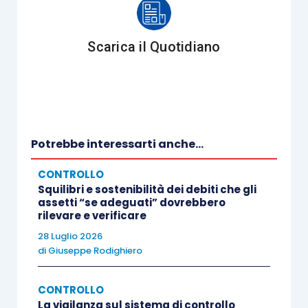
dei
principi di revisione internazionali
Isa Italia
si aggiunge ora la specifica
Scarica il Quotidiano
“
elaborati ai sensi dell’articolo 11 del
D.Lgs. 39/2010
”;
viene poi presa posizione riguardo
all’annosa questione del
tipo di giudizio
da esprimere in merito alla
Relazione
Potrebbe interessarti anche...
sulla gestione
. Infatti, come noto, il nuovo
articolo 14, comma 2, del D.Lgs. 39/2010
,
CONTROLLO
Squilibri e sostenibilità dei debiti che gli
chiama il revisore ad esprimere non solo
assetti “se adeguati” dovrebbero
un
giudizio di coerenza
della relazione
rilevare e verificare
sulla gestione con il bilancio, bensì anche
28 Luglio 2026
di
Giuseppe Rodighiero
un
giudizio sulla conformità
della stessa
con le norme di legge. Il
punto
CONTROLLO
controverso
attiene alla entrata in vigore
La vigilanza sul sistema di controllo