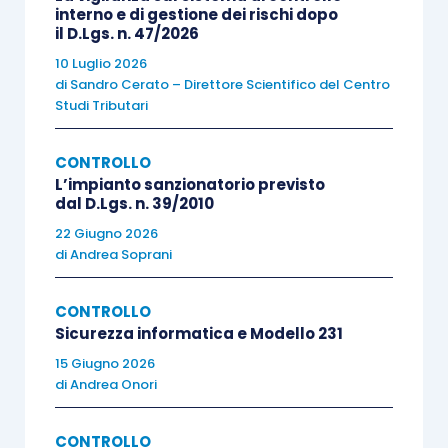
di questo nuovo “giudizio di conformità” e
interno e di gestione dei rischi dopo
il D.Lgs. n. 47/2026
se esso sia appunto
applicabile o meno
10 Luglio 2026
anche ai bilanci 2016
. La posizione al
di
Sandro Cerato – Direttore Scientifico del Centro
riguardo assunta dal CNDCEC
è negativa
,
Studi Tributari
e lo è sulla condivisibile assunzione che il
principio di revisione
disponibile nella
CONTROLLO
sua versione attuale – si tratta come noto
L’impianto sanzionatorio previsto
dal D.Lgs. n. 39/2010
del Principio
(SA Italia) 720B
–
non è
22 Giugno 2026
stato ancora aggiornato
, e quindi i
di
Andrea Soprani
revisori non hanno a disposizione uno
standard
di riferimento a cui attenersi per
CONTROLLO
poter esprimere quel “giudizio di
Sicurezza informatica e Modello 231
conformità” richiamato dalla novellata
15 Giugno 2026
legislazione; peraltro, un
giudizio tutto da
di
Andrea Onori
inquadrare
nei suoi contenuti effettivi,
CONTROLLO
come cerca di proporre lo stesso