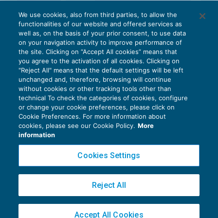
We use cookies, also from third parties, to allow the
functionalities of our website and offered services as
well as, on the basis of your prior consent, to use data
on your navigation activity to improve performance of
the site. Clicking on “Accept All cookies” means that
you agree to the activation of all cookies. Clicking on
"Reject All" means that the default settings will be left
unchanged and, therefore, browsing will continue
without cookies or other tracking tools other than
technical To check the categories of cookies, configure
or change your cookie preferences, please click on
Cookie Preferences. For more information about
Privacy Policy
cookies, please see our Cookie Policy.
More
Cookie Policy
information
Euroconference NEWS è una testata registrata al Tribunale di Milano Reg. n. 8556/2026
Cookies Settings
Direttore responsabile Sandro Cerato
Copyright 2016 ©
Gruppo Euroconference S.p.A.
v2.32.2
Reject All
Piazza Luigi Einaudi, 10N01 - 20124 Milano - info@ecnews.it
Capitale Sociale € 300.000,00 i.v. C.F. P.IVA Iscrizione Registro Imprese di Milano
Accept All Cookies
02776120236