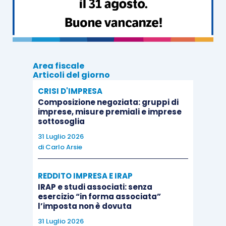
l’inserimento di richiami di informativa
nella propria relazione, il caso particolare
della comparabilità
post
Lgs. 139/2015
non è causa stringente che necessita
tale indicazione
.
Area fiscale
Articoli del giorno
CRISI D'IMPRESA
Composizione negoziata: gruppi di
imprese, misure premiali e imprese
sottosoglia
31 Luglio 2026
di
Carlo Arsie
REDDITO IMPRESA E IRAP
IRAP e studi associati: senza
esercizio “in forma associata”
l’imposta non è dovuta
31 Luglio 2026