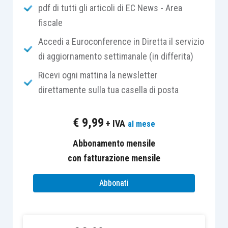
pdf di tutti gli articoli di EC News - Area
paragrafo contenente il giudizio sul
fiscale
bilancio
viene aggiornato, per fare spazio
non solo alla citazione della
Accedi a Euroconference in Diretta il servizio
rappresentazione veritiera e corretta
(in
di aggiornamento settimanale (in differita)
ipotesi di
giudizio senza modifica
) della
Ricevi ogni mattina la newsletter
situazione patrimoniale e finanziaria della
direttamente sulla tua casella di posta
società, e del risultato economico, bensì
anche dei “
flussi di cassa”
identificati e
€
9,99
+ IVA
al mese
proposti secondo lo
schema prescritto
per il rendiconto finanziario
;
Abbonamento mensile
quanto al paragrafo che identifica e
con fatturazione mensile
circoscrive la “
responsabilità del
Abbonati
revisore
”, si dà atto delle modifiche
intervenute con il D.Lgs. 135/2016,
attuativo della Direttiva 2014/56/UE.