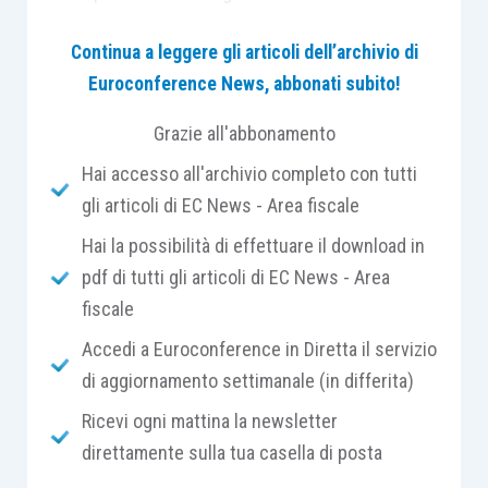
sono state addotte a
spiegazione del fenomeno
.
Continua a leggere gli articoli dell’archivio di
Euroconference News, abbonati subito!
La
ristretta base societaria delle PMI
, spesso
limitata ad
una o poche famiglie
, tende a
Grazie all'abbonamento
preferire
la redditività corrente rispetto alla
Hai accesso all'archivio completo con tutti
creazione di valore futura
, limitando gli
gli articoli di EC News - Area fiscale
investimenti a quanto strettamente
Hai la possibilità di effettuare il download in
indispensabile e preferendo ampiamente il
pdf di tutti gli articoli di EC News - Area
ricorso al finanziamento bancario
rispetto
fiscale
all’investimento di capitali propri
.
Accedi a Euroconference in Diretta il servizio
Ove si osservino i settori industriali nei quali le
di aggiornamento settimanale (in differita)
PMI italiane hanno una posizione di leadership,
Ricevi ogni mattina la newsletter
emerge ancora una
netta prevalenza di settori
direttamente sulla tua casella di posta
tradizionali
, la cui
crescita futura
sarà