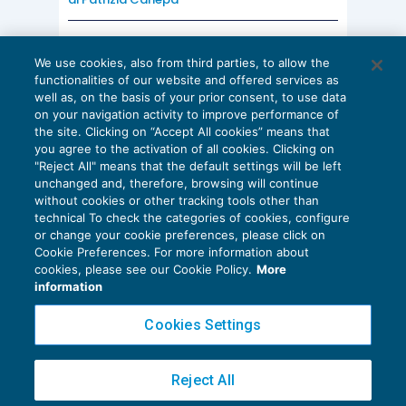
AI E DIGITALIZZAZIONE
We use cookies, also from third parties, to allow the
EU AI Act e studi professionali: le
functionalities of our website and offered services as
scadenze concrete
well as, on the basis of your prior consent, to use data
on your navigation activity to improve performance of
27 Luglio 2026
the site. Clicking on “Accept All cookies” means that
di
Diego Barberi
e
Stefano Dovier
you agree to the activation of all cookies. Clicking on
"Reject All" means that the default settings will be left
unchanged and, therefore, browsing will continue
without cookies or other tracking tools other than
technical To check the categories of cookies, configure
or change your cookie preferences, please click on
Cookie Preferences. For more information about
Privacy Policy
cookies, please see our Cookie Policy.
More
Cookie Policy
information
Euroconference NEWS è una testata registrata al Tribunale di Milano Reg. n. 8556/2026
Cookies Settings
Direttore responsabile Sandro Cerato
Copyright 2016 ©
Gruppo Euroconference S.p.A.
v2.32.4
Reject All
Piazza Luigi Einaudi, 10N01 - 20124 Milano - info@ecnews.it