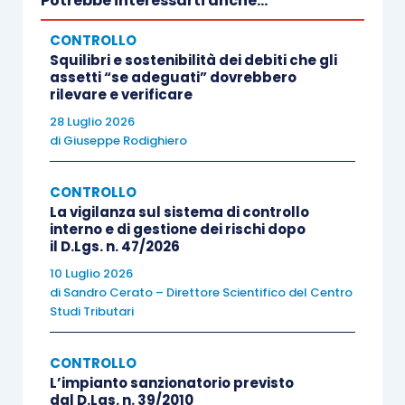
Potrebbe interessarti anche...
media del 17,4% fino ad arrivare a 1,7 miliardi di
CONTROLLO
euro
. Negli anni successivi la riduzione dei tassi
Squilibri e sostenibilità dei debiti che gli
di interessi, oltre ad altri aspetti più tecnici, ha
assetti “se adeguati” dovrebbero
rilevare e verificare
reso
meno appetibile questo strumento
pur
28 Luglio 2026
confermandosi quale importante alternativa al
più
di
Giuseppe Rodighiero
tradizionale finanziamento bancario
.
CONTROLLO
A livello di nuove quotazioni, e quindi
La vigilanza sul sistema di controllo
interno e di gestione dei rischi dopo
relativamente al
capitale di rischio
, le nuove
il D.Lgs. n. 47/2026
quotazioni
seguono in Italia l’andamento
10 Luglio 2026
riflessivo che si riscontra sui principali
di
Sandro Cerato – Direttore Scientifico del Centro
mercati
Studi Tributari
. È però apprezzabile
l’incremento delle
dimensioni dell’EGM
(
Euronext Growth Milan
), il
CONTROLLO
mercato riservato tipicamente alle PMI, che ha
L’impianto sanzionatorio previsto
riscontrato, nel 2024,
21 nuove quotazioni
dal D.Lgs. n. 39/2010