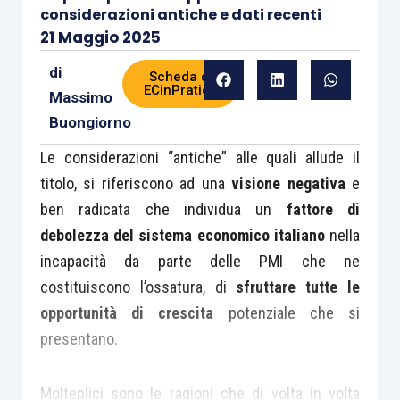
considerazioni antiche e dati recenti
21 Maggio 2025
di
Scheda di
ECinPratica
Massimo
Buongiorno
Le considerazioni “antiche” alle quali allude il
titolo, si riferiscono ad una
visione negativa
e
ben radicata che individua un
fattore di
debolezza del sistema economico italiano
nella
incapacità da parte delle PMI che ne
costituiscono l’ossatura, di
sfruttare tutte le
opportunità di crescita
potenziale che si
presentano.
Molteplici sono le ragioni che di volta in volta