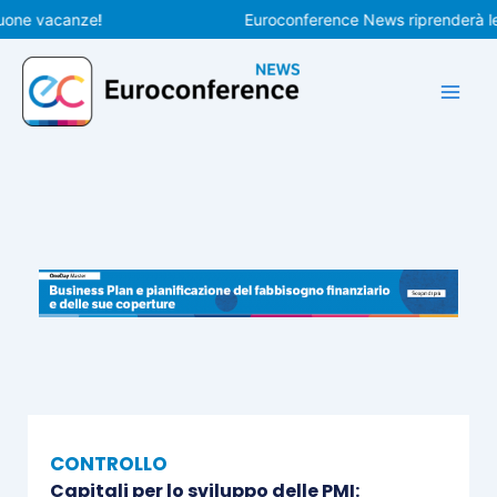
Vai
 vacanze!
Euroconference News riprenderà le pubb
al
contenuto
CONTROLLO
Capitali per lo sviluppo delle PMI: