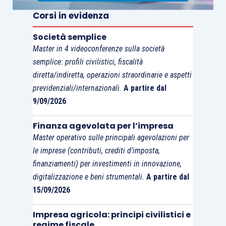
la cessione a terzi dell’impresa quando
Corsi in evidenza
risultava evidente che l’indisponibilità di
effettuare gli investimenti necessari o
Società semplice
problemi di passaggio generazionale
Master in 4 videoconferenze sulla società
rendevano difficile la continuità della
semplice: profili civilistici, fiscalità
diretta/indiretta, operazioni straordinarie e aspetti
governance esistente.
previdenziali/internazionali.
A partire dal
9/09/2026
Il futuro rafforzamento delle PMI passa proprio
attraverso la
crescente consapevolezza di
Finanza agevolata per l’impresa
quanto siano indispensabili professionisti
Master operativo sulle principali agevolazioni per
specializzati
che possano svolgere il ruolo di
le imprese (contributi, crediti d’imposta,
“traghettatori” verso mercati e strumenti nuovi.
finanziamenti) per investimenti in innovazione,
digitalizzazione e beni strumentali.
A partire dal
15/09/2026
Impresa agricola: principi civilistici e
regime fiscale