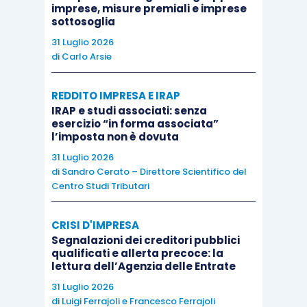
imprese, misure premiali e imprese
importante, e riguarda i cosiddetti “
add-on
”,
sottosoglia
ovvero
le acquisizioni effettuate da società
31 Luglio 2026
partecipate dagli investitori finanziari
di altre
di
Carlo Arsie
società italiane e straniere per incrementare le
REDDITO IMPRESA E IRAP
dimensioni e realizzare sinergie.
IRAP e studi associati: senza
esercizio “in forma associata”
l’imposta non è dovuta
Qual è stato allora l’agente di cambiamento che
spiega la dinamica descritta dai dati?
31 Luglio 2026
di
Sandro Cerato – Direttore Scientifico del
Centro Studi Tributari
A parere di chi scrive, un ruolo fondamentale, tra
gli altri, è stato svolto da una
nuova generazione
CRISI D'IMPRESA
di professionisti e consulenti
che hanno saputo
Segnalazioni dei creditori pubblici
qualificati e allerta precoce: la
supportare gli imprenditori e le società
lettura dell’Agenzia delle Entrate
indirizzandole in modo opportuno verso:
31 Luglio 2026
di
Luigi Ferrajoli
e
Francesco Ferrajoli