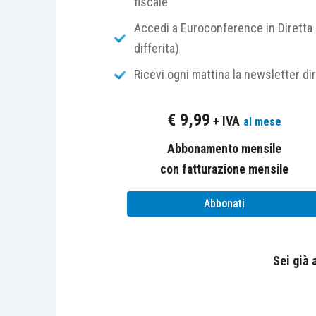
fiscale
a
riserva legale
(
ex
articolo 24
Accedi a Euroconference in Diretta 
fino al raggiungimento di
un quin
differita)
all’
eventuale riserva statutaria
Ricevi ogni mattina la newsletter di
statuto stesso.
€
9,99
+ IVA
Ulteriori limiti o vincoli alla distribuz
al mese
societario
o dalla
stessa assemblea
. P
Abbonamento mensile
con fatturazione mensile
privilegi
nella ripartizione degli 
Abbonati
diritti di partecipazione agli uti
o dipendenti.
Sei già
I
commi 2
,
3
e
4 dell’articolo 2433, cod.
non possono essere pagati di