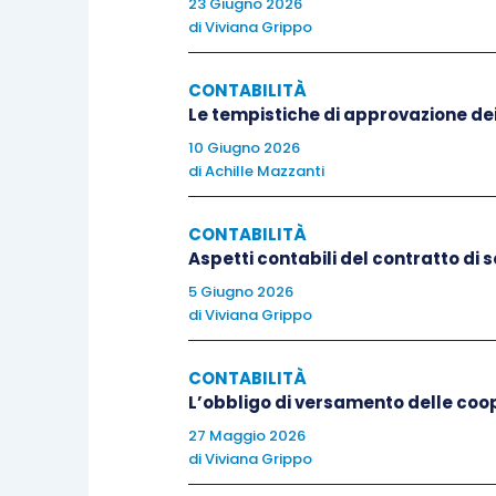
23 Giugno 2026
sociale, della riserva legale e d
di
Viviana Grippo
delle perdite.
CONTABILITÀ
Una volta verificato il rispetto dei
vi
Le tempistiche di approvazione dei 
approvazione del bilancio o con apposit
10 Giugno 2026
distribuzione ai soci degli utili “disponi
di
Achille Mazzanti
In sede di
redazione del progetto di bi
CONTABILITÀ
Aspetti contabili del contratto di
dell’utile sarà effettuata dall’organo am
5 Giugno 2026
sulla gestione o, in assenza, in nota inte
di
Viviana Grippo
La
delibera di distribuzione di utili
,
CONTABILITÀ
soggetta al deposito, a cura degli amm
L’obbligo di versamento delle coo
termine di
30 giorni
dalla data di adozio
27 Maggio 2026
di
Viviana Grippo
La stessa deliberazione assembleare, con