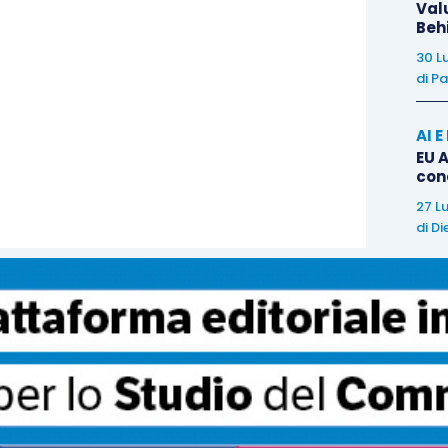
Val
Beh
30 L
di
Pa
AI 
EU A
con
27 L
di
Di