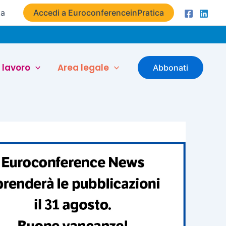
ta
Accedi a EuroconferenceinPratica
 lavoro
Area legale
Abbonati