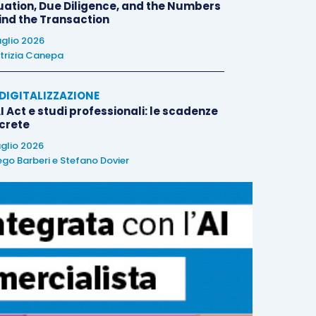
uation, Due Diligence, and the Numbers
ind the Transaction
uglio 2026
trizia Canepa
E DIGITALIZZAZIONE
I Act e studi professionali: le scadenze
crete
uglio 2026
ego Barberi
e
Stefano Dovier