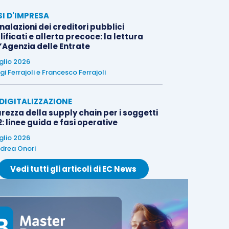
SI D'IMPRESA
alazioni dei creditori pubblici
ificati e allerta precoce: la lettura
l’Agenzia delle Entrate
uglio 2026
igi Ferrajoli
e
Francesco Ferrajoli
E DIGITALIZZAZIONE
rezza della supply chain per i soggetti
: linee guida e fasi operative
uglio 2026
drea Onori
Vedi tutti gli articoli di EC News