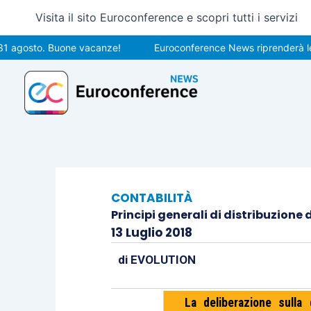
Vai
Visita il sito Euroconference e scopri tutti i servizi
al
contenuto
sto. Buone vacanze!
Euroconference News riprenderà le pubbli
CONTABILITÀ
Principi generali di distribuzione d
13 Luglio 2018
di
EVOLUTION
La deliberazione sulla 