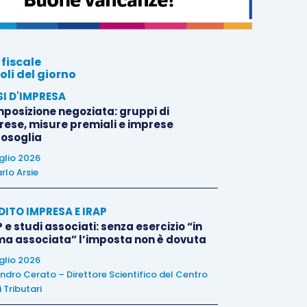
 fiscale
oli del giorno
SI D'IMPRESA
posizione negoziata: gruppi di
rese, misure premiali e imprese
tosoglia
uglio 2026
rlo Arsie
DITO IMPRESA E IRAP
 e studi associati: senza esercizio “in
ma associata” l’imposta non è dovuta
uglio 2026
ndro Cerato – Direttore Scientifico del Centro
 Tributari