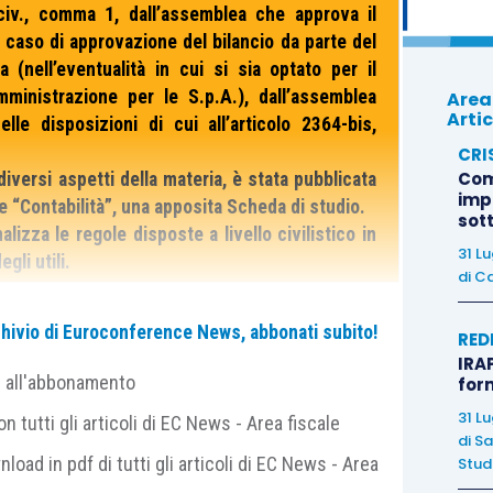
 civ., comma 1, dall’assemblea che approva il
in caso di approvazione del bilancio da parte del
a (nell’eventualità in cui si sia optato per il
mministrazione per le S.p.A.), dall’assemblea
Area
Artic
lle disposizioni di cui all’articolo 2364-bis,
CRI
Com
diversi aspetti della materia, è stata pubblicata
imp
ne “Contabilità”, una apposita Scheda di studio.
sot
lizza le regole disposte a livello civilistico in
31 L
gli utili.
di
Ca
 in base a quanto definito dalla normativa civilistica,
archivio di Euroconference News, abbonati subito!
RED
ni
, al fine di tutelare il patrimonio aziendale e per
IRAP
e all'abbonamento
for
31 L
 tutti gli articoli di EC News - Area fiscale
di
Sa
di
accantonare gli utili
:
nload in pdf di tutti gli articoli di EC News - Area
Studi