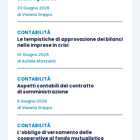
imputare ai soci o associati
le ritenute, poi,
23 Giugno 2026
seguirà la
restituzione
delle stesse.
di
Viviana Grippo
Si supponga che, a fine anno, l’ammontare delle
CONTABILITÀ
Le tempistiche di approvazione dei bilanci
ritenute subite
dallo studio ammonti ad euro
nelle imprese in crisi
250.000,00 e che i soci utilizzino, per la
10 Giugno 2026
compensazione delle proprie imposte, euro
di
Achille Mazzanti
185.000,00: si rileverà l’ammontare delle ritenute
che i soci utilizzeranno lasciando quindi allo
CONTABILITÀ
Aspetti contabili del contratto
studio la parte restante.
di somministrazione
5 Giugno 2026
Diversi a Ritenute subite su compensi
di
Viviana Grippo
di lavoro autonomo
185.000,00
CONTABILITÀ
L’obbligo di versamento delle
cooperative al fondo mutualistico