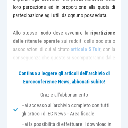
loro percezione ed in proporzione alla quota di
partecipazione agli utili da ognuno posseduta.
Allo stesso modo deve avvenire la
ripartizione
delle ritenute operate
sui redditi delle società o
associazioni di cui al citato
articolo 5 Tuir
, con la
conseguenza che queste si scomputeranno dalle
imposte dovute dai
singoli soci
, associati o
Continua a leggere gli articoli dell’archivio di
partecipanti
nella medesima proporzione del
Euroconference News, abbonati subito!
riparto degli utili
.
Grazie all'abbonamento
Come noto, la
circolare AdE 56/E/2009
ha
Hai accesso all'archivio completo con tutti
introdotto la possibilità di
restituire le ritenute
gli articoli di EC News - Area fiscale
non utilizzate dai soci, associati o partecipanti
Hai la possibilità di effettuare il download in
alla società o associazione.