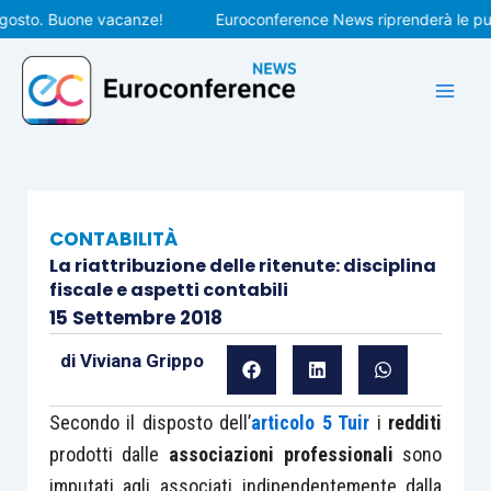
Vai
to. Buone vacanze!
Euroconference News riprenderà le pubblic
al
contenuto
CONTABILITÀ
La riattribuzione delle ritenute: disciplina
fiscale e aspetti contabili
15 Settembre 2018
di
Viviana Grippo
Secondo il disposto dell’
articolo 5 Tuir
i
redditi
prodotti dalle
associazioni professionali
sono
imputati agli associati indipendentemente dalla