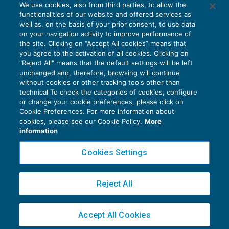
We use cookies, also from third parties, to allow the
functionalities of our website and offered services as
well as, on the basis of your prior consent, to use data
on your navigation activity to improve performance of
the site. Clicking on “Accept All cookies” means that
you agree to the activation of all cookies. Clicking on
"Reject All" means that the default settings will be left
unchanged and, therefore, browsing will continue
without cookies or other tracking tools other than
technical To check the categories of cookies, configure
or change your cookie preferences, please click on
Cookie Preferences. For more information about
Privacy Policy
cookies, please see our Cookie Policy.
More
Cookie Policy
information
Euroconference NEWS è una testata registrata al Tribunale di Milano Reg. n. 8556/2026
Cookies Settings
Direttore responsabile Sandro Cerato
Copyright 2016 ©
Gruppo Euroconference S.p.A.
v2.32.2
Reject All
Piazza Luigi Einaudi, 10N01 - 20124 Milano - info@ecnews.it
Capitale Sociale € 300.000,00 i.v. C.F. P.IVA Iscrizione Registro Imprese di Milano
Accept All Cookies
02776120236