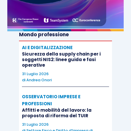
Mondo professione
AI E DIGITALIZZAZIONE
Sicurezza della supply chain per i
soggetti NIS2: linee guida e fasi
operative
31 Luglio 2026
di
Andrea Onori
OSSERVATORIO IMPRESE E
PROFESSIONI
Affitti e mobilità del lavoro: la
proposta di riforma del TUIR
31 Luglio 2026
di
Settore Fisco e Diritto d’Impresa di