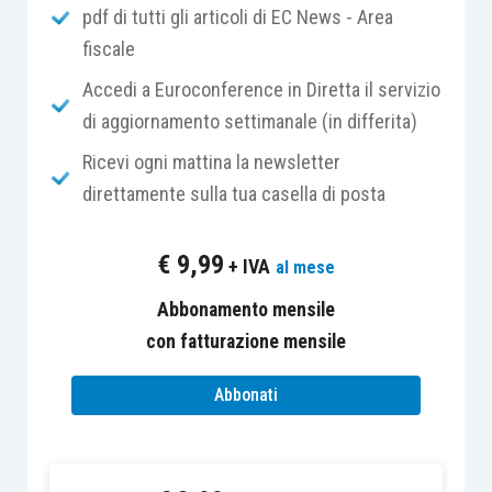
pdf di tutti gli articoli di EC News - Area
fiscale
Si tratta, chiaramente, di una possibilità molto
interessante che permette ai
soci
e
associati
di
Accedi a Euroconference in Diretta il servizio
non trovarsi in continuo a credito verso l’Erario.
di aggiornamento settimanale (in differita)
Al fine della
riattribuzione
, tuttavia, occorrerà
Ricevi ogni mattina la newsletter
seguire un apposito
iter
sintetizzabile come
direttamente sulla tua casella di posta
segue:
€
9,99
+ IVA
al mese
durante l’anno la società/associazione
subisce le
Abbonamento mensile
ritenute sui compensi che
incassa dai propri clienti
con fatturazione mensile
,
alla fine del periodo d’imposta le ritenute
Abbonati
sono
imputate ai soci o associati
,
il socio o associato inserisce le ritenute
spettanti nella propria
dichiarazione
e le