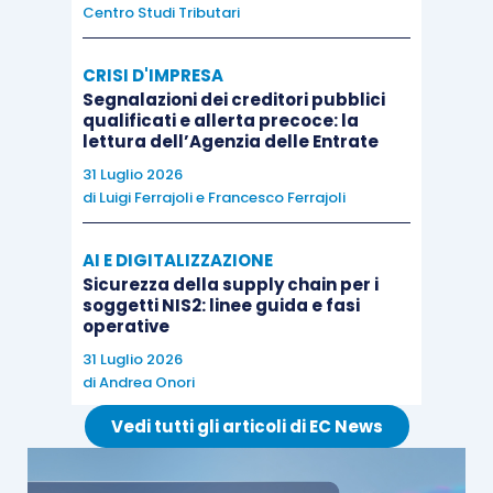
Centro Studi Tributari
65.000,00
CRISI D'IMPRESA
Socio X
Segnalazioni dei creditori pubblici
qualificati e allerta precoce: la
c/prelevamenti
lettura dell’Agenzia delle Entrate
8.781,50
31 Luglio 2026
di
Luigi Ferrajoli
e
Francesco Ferrajoli
Socio Y c/ prelevamenti
19.324,50
AI E DIGITALIZZAZIONE
Sicurezza della supply chain per i
soggetti NIS2: linee guida e fasi
Socio Z c/prelevamenti
operative
36.894,00
31 Luglio 2026
di
Andrea Onori
In ogni caso i conguagli in denaro operati tra
Vedi tutti gli articoli di EC News
studio e socio sono di tipo finanziario e non
hanno effetti reddituali in capo ad alcuno dei