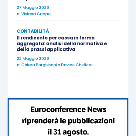
Socio A
27 Maggio 2026
c/prelevamenti
di
Viviana Grippo
25.000,00
CONTABILITÀ
Il rendiconto per cassa in forma
Socio B c/ prelevamenti
aggregata: analisi della normativa e
55.000,00
della prassi applicativa
22 Maggio 2026
di
Chiara Borghisani
e
Davide Ghellere
Socio C c/prelevamenti
105.000,00
Si procede quindi all’utilizzo dei crediti.
Lo studio o la associazione utilizzerà quindi il
credito ricevuto per il versamento delle proprie
imposte e contributi fino ad esaurimento dello