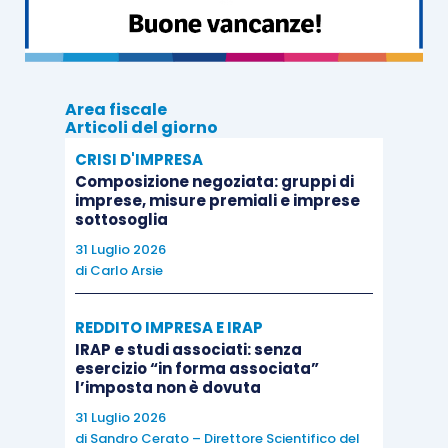
stesso, la compensazione avverrà con
modello
F24
e
codice tributo 6830
denominato “
Credito
Irpef derivante dalle ritenute residue riattribuite dai
soci ai soggetti di cui all’articolo 5 del Tuir
”,
Area fiscale
sezione Erario, indicando quale anno di
Articoli del giorno
riferimento quello relativo al periodo di imposta
CRISI D'IMPRESA
cui il credito sorge.
Composizione negoziata: gruppi di
imprese, misure premiali e imprese
sottosoglia
Successivamente al socio andrà
liquidata
la
31 Luglio 2026
parte di ritenute lasciate a disposizione
di
Carlo Arsie
dell’associazione. In base all’esempio fatto,
considerando un ammontare di ritenute residuo
REDDITO IMPRESA E IRAP
IRAP e studi associati: senza
pari ad euro 65.000,00, si registrerà la seguente
esercizio “in forma associata”
scrittura:
l’imposta non è dovuta
31 Luglio 2026
di
Sandro Cerato – Direttore Scientifico del
Diversi a Banca c/c