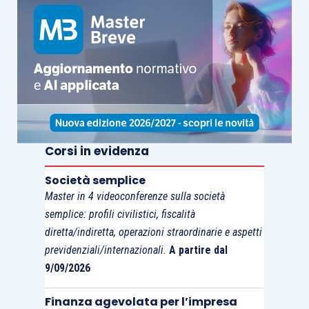
soggetti coinvolti.
Va inoltre sottolineato che il
trasferimento delle
ritenute
deve avere
data certa
ed è soggetto ad
esplicito assenso da parte degli associati.
Per approfondire questioni attinenti all’articolo vi
Corsi in evidenza
raccomandiamo il seguente corso:
Società semplice
Master in 4 videoconferenze sulla società
semplice: profili civilistici, fiscalità
diretta/indiretta, operazioni straordinarie e aspetti
previdenziali/internazionali.
A partire dal
9/09/2026
Finanza agevolata per l’impresa