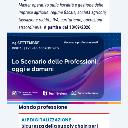
socio cooperatore
. Naturalmente sarà
Master operativo sulla fiscalità e gestione delle
necessario verificare la sussistenza di altre
imprese agricole: regime fiscale, società agricole,
condizioni, quale la
partecipazione concreta del
tassazione redditi, IVA, agriturismo, operazioni
straordinarie.
A partire dal 10/09/2026
socio alle adunanze
, il
contributo effettivo alle
scelte gestionali e l’apporto decisionale
,
l’esercizio della rappresentanza
e ogni altro
aspetto connaturale al ruolo assunto.
Mondo professione
AI E DIGITALIZZAZIONE
Sicurezza della supply chain per i