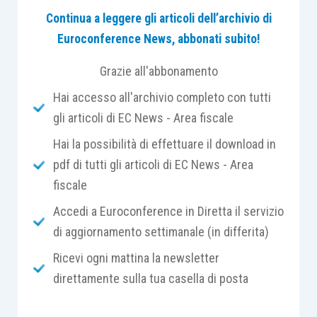
Continua a leggere gli articoli dell’archivio di
propria
attività gratuitamente
. Ogni volta che la
Euroconference News, abbonati subito!
legge o lo statuto di una cooperativa introducono
una
categoria di soci diversi da quelli che
Grazie all'abbonamento
danno vita allo scambio mutualistico
Hai accesso all'archivio completo con tutti
(denominati soci cooperatori), si pone il problema
gli articoli di EC News - Area fiscale
della coesistenza tra di loro e dell’applicabilità
delle
norme di funzionamento della cooperativa
Hai la possibilità di effettuare il download in
che coinvolgono i soci in generale.
pdf di tutti gli articoli di EC News - Area
fiscale
Il primo tema da affrontare è di comprendere se il
Accedi a Euroconference in Diretta il servizio
socio volontario possa essere assimilato
,
di aggiornamento settimanale (in differita)
ovvero contrapposto,
al socio cooperatore
.
Ricevi ogni mattina la newsletter
Accade in altre situazioni che la legge consenta
direttamente sulla tua casella di posta
l’istituzione di
classi speciali di soci
: in alcuni
casi, il sottogruppo è un “di cui” dello stesso