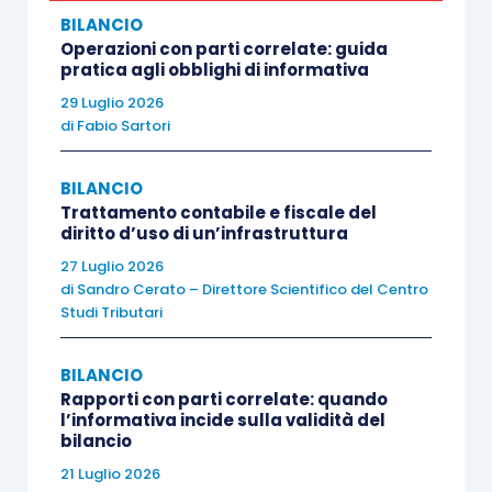
BILANCIO
rispetto al socio cooperatore. Ricordiamo che, a
Operazioni con parti correlate: guida
norma di legge:
pratica agli obblighi di informativa
29 Luglio 2026
i soci volontari
prestano la propria
di
Fabio Sartori
attività gratuitamente
e sono iscritti in
un’apposita sezione del libro dei soci;
BILANCIO
Trattamento contabile e fiscale del
il loro numero
non può superare la metà
diritto d’uso di un’infrastruttura
del numero complessivo dei soci;
27 Luglio 2026
ai soci volontari
non si applicano i
di
Sandro Cerato – Direttore Scientifico del Centro
Studi Tributari
contratti collettivi
e le norme di legge in
materia di lavoro subordinato ed
BILANCIO
autonomo;
Rapporti con parti correlate: quando
può essere corrisposto loro soltanto
il
l’informativa incide sulla validità del
bilancio
rimborso delle spese effettivamente
sostenute
e documentate;
21 Luglio 2026