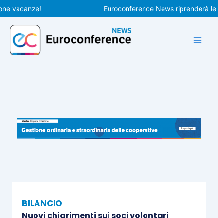
Vai
vacanze!
Euroconference News riprenderà le pubbl
al
contenuto
BILANCIO
Nuovi chiarimenti sui soci volontari