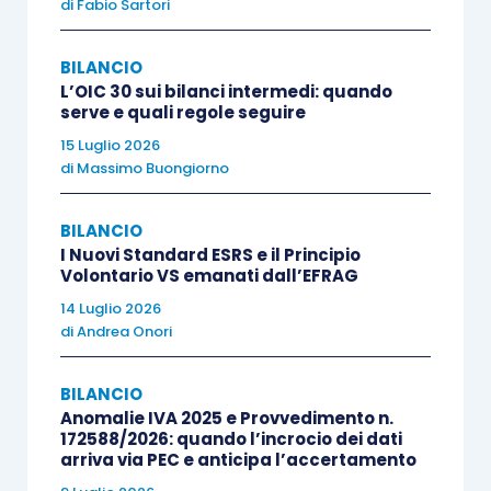
di
Fabio Sartori
le prestazioni dei soci volontari possono
essere
utilizzate in misura
BILANCIO
complementare e non sostitutiva
L’OIC 30 sui bilanci intermedi: quando
rispetto ai parametri di impiego di
serve e quali regole seguire
operatori professionali e le loro
15 Luglio 2026
di
Massimo Buongiorno
prestazioni non concorrono alla
determinazione dei costi di servizio, fatta
BILANCIO
eccezione per
gli oneri per
I Nuovi Standard ESRS e il Principio
assicurazione contro gli infortuni sul
Volontario VS emanati dall’EFRAG
lavoro
e le malattie professionali ed il
14 Luglio 2026
rimborso delle spese effettivamente
di
Andrea Onori
sostenute e documentate
.
BILANCIO
Anomalie IVA 2025 e Provvedimento n.
Il Ministero Imprese e Made in Italy, con nota del
172588/2026: quando l’incrocio dei dati
DG del 3.4.2023, aveva sostenuto che
i soci
arriva via PEC e anticipa l’accertamento
volontari non possono essere considerati al