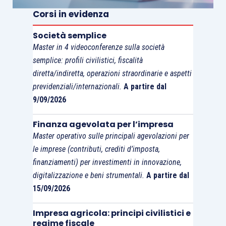
nominati amministratori
, ma la maggioranza dei
Corsi in evidenza
soci
deve essere costituita da soci cooperatori.
Società semplice
Master in 4 videoconferenze sulla società
Facendo leva in particolare su quest’ultimo
semplice: profili civilistici, fiscalità
aspetto, il Ministero è intervenuto di nuovo
diretta/indiretta, operazioni straordinarie e aspetti
sull’argomento con ulteriore Nota 36921 del
previdenziali/internazionali.
A partire dal
20.6.2024, rettificando la posizione assunta nel
9/09/2026
precedente documento. Secondo il documento
Finanza agevolata per l’impresa
interpretativo, in assenza di espressa contraria
Master operativo sulle principali agevolazioni per
previsione, è da
ritenersi regolare il Consiglio di
le imprese (contributi, crediti d’imposta,
amministrazione di una cooperativa sociale
finanziamenti) per investimenti in innovazione,
composto integralmente da soci volontari
. Tale
digitalizzazione e beni strumentali.
A partire dal
conclusione, oltre ad aprire scenari inediti per la
15/09/2026
governance di questo tipo di società, sancisce, di
Impresa agricola: principi civilistici e
fatto, la
parificazione tra socio volontario e
regime fiscale