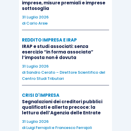
imprese, misure premiali e imprese
incontrava il favore degli studiosi
. A tal
sottosoglia
proposito, va rilevato che nelle cooperative
31 Luglio 2026
sociali, lo scopo mutualistico ha una
portata
di
Carlo Arsie
molto più ampia
che negli altri tipi di cooperative.
La mancanza di retribuzione
non impedisce che il
REDDITO IMPRESA E IRAP
IRAP e studi associati: senza
socio volontario partecipi al beneficio
esercizio “in forma associata”
mutualistico “esterno”
che è proprio del mondo
l’imposta non è dovuta
della cooperazione sociale, dove l’utilità
31 Luglio 2026
realizzata dalla cooperativa non ricade soltanto
di
Sandro Cerato – Direttore Scientifico del
Centro Studi Tributari
sui soci, ma anche sulla collettività. Quindi,
anche
il volontario
, partecipe dell’attività economica
CRISI D'IMPRESA
della cooperativa,
contribuisce alla
Segnalazioni dei creditori pubblici
realizzazione delle finalità mutualistiche
in
qualificati e allerta precoce: la
lettura dell’Agenzia delle Entrate
termini di interessi di utilità sociale. In secondo
31 Luglio 2026
luogo, non va dimenticato che, pur se non
di
Luigi Ferrajoli
e
Francesco Ferrajoli