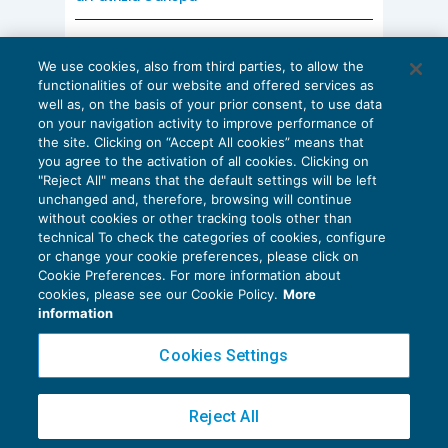
AI E DIGITALIZZAZIONE
We use cookies, also from third parties, to allow the
EU AI Act e studi professionali: le
functionalities of our website and offered services as
scadenze concrete
well as, on the basis of your prior consent, to use data
on your navigation activity to improve performance of
27 Luglio 2026
the site. Clicking on “Accept All cookies” means that
di
Diego Barberi
e
Stefano Dovier
you agree to the activation of all cookies. Clicking on
"Reject All" means that the default settings will be left
unchanged and, therefore, browsing will continue
without cookies or other tracking tools other than
technical To check the categories of cookies, configure
or change your cookie preferences, please click on
Cookie Preferences. For more information about
Privacy Policy
cookies, please see our Cookie Policy.
More
Cookie Policy
information
Euroconference NEWS è una testata registrata al Tribunale di Milano Reg. n. 8556/2026
Cookies Settings
Direttore responsabile Sandro Cerato
Copyright 2016 ©
Gruppo Euroconference S.p.A.
v2.32.4
Reject All
Piazza Luigi Einaudi, 10N01 - 20124 Milano - info@ecnews.it