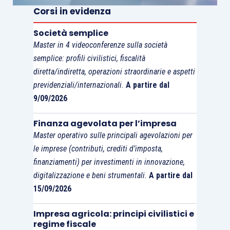
Corsi in evidenza
50.000 x (euro 3.000 / (euro 55.000 +
euro 3.000)).
Società semplice
Master in 4 videoconferenze sulla società
La società rileverà, perciò,
nell’anno X, il ricavo
semplice: profili civilistici, fiscalità
di euro 47.414
relativo alla
cessione
diretta/indiretta, operazioni straordinarie e aspetti
previdenziali/internazionali.
A partire dal
dell’attrezzatura
, mentre il
corrispettivo di euro
9/09/2026
2.586
relativo alla
prestazione dei servizi di
assistenza tecnica
sarà
rilevato pro-rata
Finanza agevolata per l’impresa
temporis nel corso dei 24 mesi
successivi alla
Master operativo sulle principali agevolazioni per
vendita del bene.
le imprese (contributi, crediti d’imposta,
finanziamenti) per investimenti in innovazione,
digitalizzazione e beni strumentali.
A partire dal
15/09/2026
Impresa agricola: principi civilistici e
regime fiscale