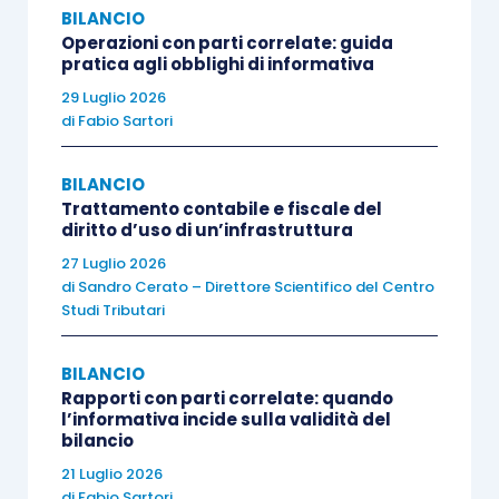
separatamente anche le
prestazioni che sono
BILANCIO
Operazioni con parti correlate: guida
promesse al cliente
mediante il contratto,
pratica agli obblighi di informativa
agendo mediante la segmentazione del contratto
29 Luglio 2026
che si rende necessaria quando, come nel caso
di
Fabio Sartori
di specie, da
un unico contratto di vendita
possono scaturire
obbligazioni da
BILANCIO
contabilizzare separatamente
.
Trattamento contabile e fiscale del
diritto d’uso di un’infrastruttura
27 Luglio 2026
L’Esempio n. 5 riportato in calce all’Oic 34 è utile
di
Sandro Cerato – Direttore Scientifico del Centro
a descrivere il processo a cui è chiamata
Studi Tributari
l’impresa nel caso di specie.
BILANCIO
Rapporti con parti correlate: quando
Si assuma che una società produca e venda al
l’informativa incide sulla validità del
cliente nell’anno X un’attrezzatura al prezzo di
bilancio
euro 50.000 e che nel
contratto di vendita
sia
21 Luglio 2026
di
Fabio Sartori