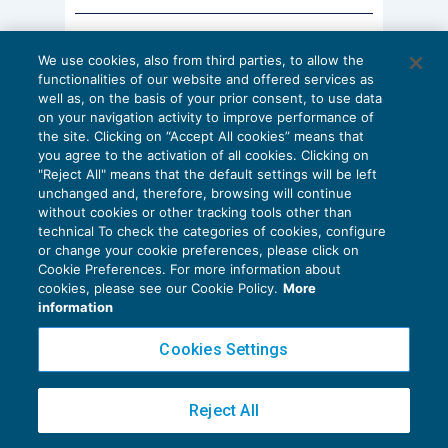
AI E DIGITALIZZAZIONE
We use cookies, also from third parties, to allow the
EU AI Act e studi professionali: le
functionalities of our website and offered services as
scadenze concrete
well as, on the basis of your prior consent, to use data
on your navigation activity to improve performance of
27 Luglio 2026
the site. Clicking on “Accept All cookies” means that
di
Diego Barberi
e
Stefano Dovier
you agree to the activation of all cookies. Clicking on
"Reject All" means that the default settings will be left
unchanged and, therefore, browsing will continue
without cookies or other tracking tools other than
technical To check the categories of cookies, configure
or change your cookie preferences, please click on
Cookie Preferences. For more information about
Privacy Policy
cookies, please see our Cookie Policy.
More
Cookie Policy
information
Euroconference NEWS è una testata registrata al Tribunale di Milano Reg. n. 8556/2026
Cookies Settings
Direttore responsabile Sandro Cerato
Copyright 2016 ©
Gruppo Euroconference S.p.A.
v2.32.2
Reject All
Piazza Luigi Einaudi, 10N01 - 20124 Milano - info@ecnews.it
Capitale Sociale € 300.000,00 i.v. C.F. P.IVA Iscrizione Registro Imprese di Milano