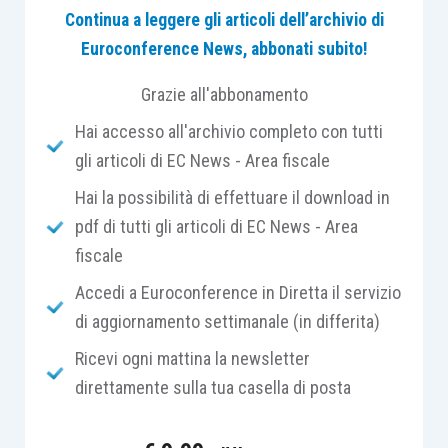
Continua a leggere gli articoli dell’archivio di
obbligazione non deve essere trattata alla
Euroconference News, abbonati subito!
stregua di una unità elementare di
contabilizzazione distinta rispetto alla
Grazie all'abbonamento
cessione del bene. Pertanto, dinanzi a
Hai accesso all'archivio completo con tutti
questa circostanza, la società dovrà
gli articoli di EC News - Area fiscale
rilevare il
ricavo nell’esercizio di
competenza per l’intero ammontare
Hai la possibilità di effettuare il download in
corrispondente alla vendita, mentre dovrà
pdf di tutti gli articoli di EC News - Area
provvedere alla stima di un
eventuale
fiscale
accantonamento al Fondo per rischi e
Accedi a Euroconference in Diretta il servizio
oneri di garanzia
, secondo le indicazioni
di aggiornamento settimanale (in differita)
di cui all’Oic 31, tenendo a tale fine conto
Ricevi ogni mattina la newsletter
del costo di sostituzione e/o riparazione
direttamente sulla tua casella di posta
che essa stima di dover sostenere in
futuro per far fronte all’obbligo di garanzia