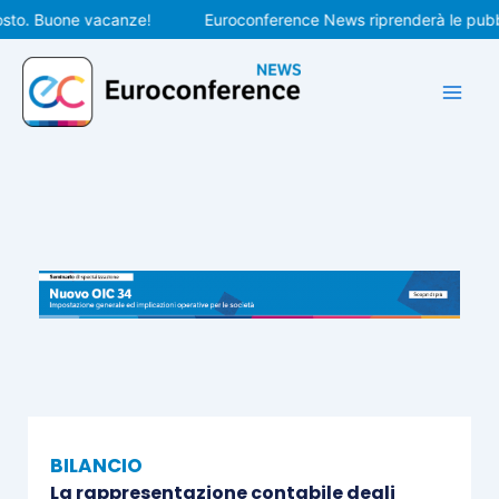
Vai
. Buone vacanze!
Euroconference News riprenderà le pubblicaz
al
contenuto
BILANCIO
La rappresentazione contabile degli