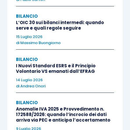
previsto che, nel prezzo, è inclusa anche
l
’assistenza gratuita per i primi 24 mesi
BILANCIO
successivi.
L’OIC 30 sui bilanci intermedi: quando
serve e quali regole seguire
La società, seguendo il processo di analisi
15 Luglio 2026
di
Massimo Buongiorno
indicato dall’Oic 34, dovrà, perciò, in via
preliminare,
identificare le singole componenti
–
BILANCIO
intese come le unità elementari di
I Nuovi Standard ESRS e il Principio
contabilizzazione –
incluse nel contratto di
Volontario VS emanati dall’EFRAG
vendita
che, nel caso di specie saranno due:
14 Luglio 2026
di
Andrea Onori
la prima, relativa alla
cessione del bene
;
BILANCIO
la seconda relativa all’
obbligazione di
Anomalie IVA 2025 e Provvedimento n.
assistenza tecnica gratuita
nei 24 mesi
172588/2026: quando l’incrocio dei dati
arriva via PEC e anticipa l’accertamento
successivi alla cessione.
9 Luglio 2026