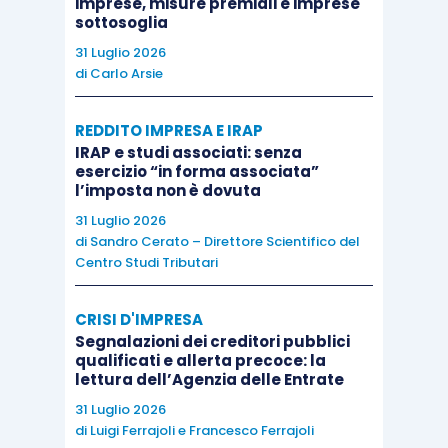
imprese, misure premiali e imprese
vendita – euro 50.000 – fra le due distinte unità
sottosoglia
elementari di contabilizzazione – la vendita del
31 Luglio 2026
bene e l’obbligazione di assistenza gratuita – e
di
Carlo Arsie
per fare ciò dovrà ricorrere ai
criteri di cui al Par.
21 dell’Oic 34
; in prima battuta, si farà, quindi,
REDDITO IMPRESA E IRAP
IRAP e studi associati: senza
riferimento a quanto indicato nei propri
listini di
esercizio “in forma associata”
vendita
riferiti al bene – quando questo viene
l’imposta non è dovuta
ceduto anche senza l’assistenza gratuita – e al
31 Luglio 2026
di
Sandro Cerato – Direttore Scientifico del
servizio di assistenza stessa
, quando questo
Centro Studi Tributari
viene messo a disposizione dei clienti dietro
pagamento di un compenso.
CRISI D'IMPRESA
Segnalazioni dei creditori pubblici
qualificati e allerta precoce: la
In
assenza di listini disponibili
, si utilizzerà
uno
lettura dell’Agenzia delle Entrate
degli altri criteri ivi indicati
.
31 Luglio 2026
di
Luigi Ferrajoli
e
Francesco Ferrajoli