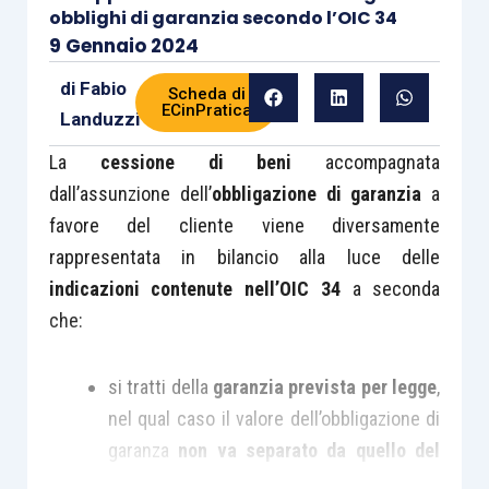
obblighi di garanzia secondo l’OIC 34
9 Gennaio 2024
di
Fabio
Scheda di
ECinPratica
Landuzzi
La
cessione di beni
accompagnata
dall’assunzione dell’
obbligazione di garanzia
a
favore del cliente viene diversamente
rappresentata in bilancio alla luce delle
indicazioni contenute nell’OIC 34
a seconda
che:
si tratti della
garanzia prevista per legge
,
nel qual caso il valore dell’obbligazione di
garanza
non va separato da quello del
bene
oggetto di cessione, e perciò tale