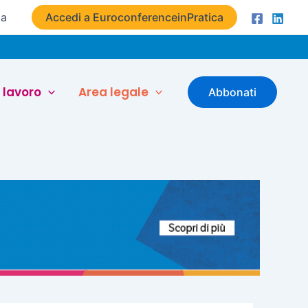
ta
Accedi a EuroconferenceinPratica
 lavoro
Area legale
Abbonati