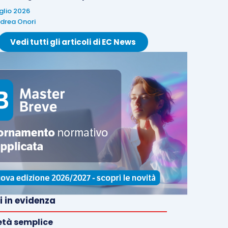
uglio 2026
drea Onori
Vedi tutti gli articoli di EC News
i in evidenza
età semplice