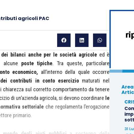
tributi agricoli PAC
 dei bilanci anche per le società agricole
ed è
su alcune
poste tipiche
. Tra queste, particolare
onto economico,
all’interno della quale occorre
dei contributi in conto esercizio
maturati nel
Area
 di chiarezza sul corretto comportamento da tenere
Artic
rcizio di un’azienda agricola, si devono coordinare
le
CRI
ormativa settoriale
che regolamenta l’erogazione
Com
imp
ettore primario.
sot
31 L
il
mondo degli aiuti pubblici
a sostegno della