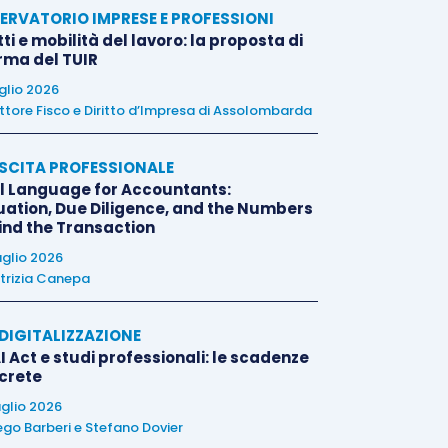
ERVATORIO IMPRESE E PROFESSIONI
tti e mobilità del lavoro: la proposta di
orma del TUIR
uglio 2026
ttore Fisco e Diritto d’Impresa di Assolombarda
SCITA PROFESSIONALE
l Language for Accountants:
uation, Due Diligence, and the Numbers
ind the Transaction
uglio 2026
trizia Canepa
E DIGITALIZZAZIONE
I Act e studi professionali: le scadenze
crete
uglio 2026
ego Barberi
e
Stefano Dovier