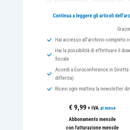
produzione agricola si presenta co
Continua a leggere gli articoli dell’
comparti produttivi
.
Diverse sono anc
dall’incentivo alla
produzione di ben
Grazi
produzioni eccedentarie
, a interve
Hai accesso all'archivio completo con
compensazione di perdite conseguenza d
Hai la possibilità di effettuare il dow
fiscale
Possiamo, però, individuare un
tratto 
sostanzialmente su due pilastri di int
Accedi a Euroconference in Diretta 
cui pagamento è a cura dei cosidetti “
differita)
Agricoltura) oppure le
Regioni e gli Ent
Ricevi ogni mattina la newsletter di
Ci occupiamo, in questa sede, di quell
€
9,99
+ IVA
al mese
possesso
, da parte dell’azienda,
dei “
Agricola Comune (Pac)
, entrata in
Abbonamento mensile
presupposto per
ottenere il pag
con fatturazione mensile