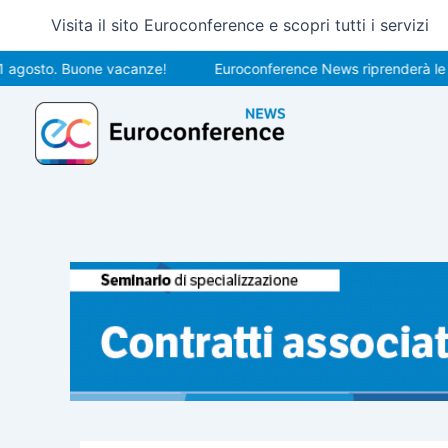
Vai
Visita il sito Euroconference e scopri tutti i servizi
al
contenuto
to. Buone vacanze!
Euroconference News riprenderà le pubblic