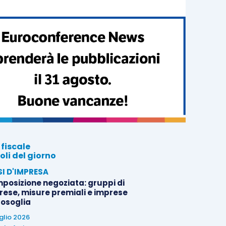
 fiscale
oli del giorno
SI D'IMPRESA
posizione negoziata: gruppi di
rese, misure premiali e imprese
tosoglia
uglio 2026