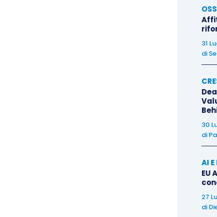
OSS
Affi
rif
31 L
di
Se
CRE
Dea
Val
Beh
30 L
di
Pa
AI 
EU A
con
27 L
di
Di