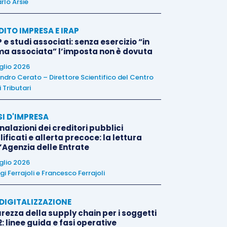
rlo Arsie
DITO IMPRESA E IRAP
 e studi associati: senza esercizio “in
ma associata” l’imposta non è dovuta
uglio 2026
ndro Cerato – Direttore Scientifico del Centro
 Tributari
SI D'IMPRESA
alazioni dei creditori pubblici
ificati e allerta precoce: la lettura
l’Agenzia delle Entrate
uglio 2026
igi Ferrajoli
e
Francesco Ferrajoli
E DIGITALIZZAZIONE
rezza della supply chain per i soggetti
: linee guida e fasi operative