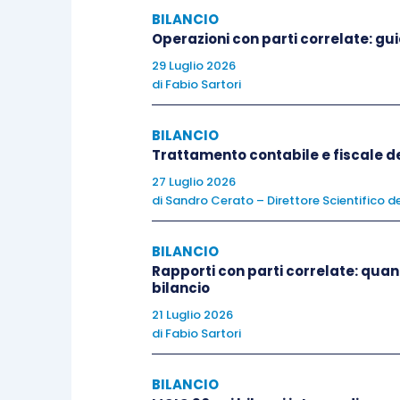
dei ricavi
;
BILANCIO
contributi in conto impianti
:
vin
Operazioni con parti correlate: gui
contributi in conto capitale
: 
29 Luglio 2026
di
Fabio Sartori
dell’azienda
.
BILANCIO
Sicuramente i premi PAC
correlati al po
Trattamento contabile e fiscale del
la quale il Principio Contabile OIC 12
27 Luglio 2026
luogo nell’esercizio
nel quale è sorto 
di
Sandro Cerato – Direttore Scientifico de
pertanto, verificare che
ricadano in ann
BILANCIO
Rapporti con parti correlate: quand
l’esercizio di
riferimento del co
bilancio
quello in cui è sorto con certez
21 Luglio 2026
quello in cui, infine, è stato
effe
di
Fabio Sartori
Sarà, pertanto, necessario, ai fini di u
BILANCIO
avviare un serio confronto con l’azie